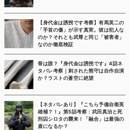
【身代金は誘拐です考察】有馬英二の
「手首の傷」が示す真実。彼は犯人な
のか？それとも武尊と同じ「被害者」
なのか徹底検証
骨は誰？『身代金は誘拐です』4話ネ
タバレ考察｜刺された熊守は自作自演
か？ラストの蒼空に絶望
【ネタバレあり】『こちら予備自衛英
雄補？！』第5話考察：武田真治と死
刑囚シロタの襲来！「融合」は最強の
盾になるか？