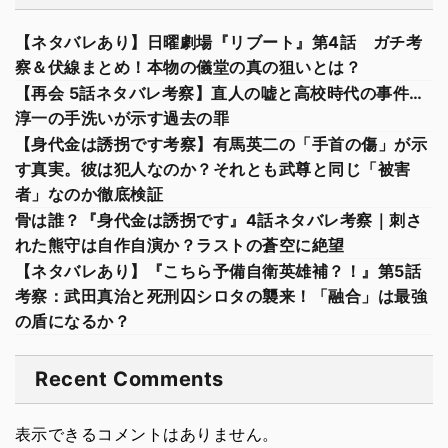
【ネタバレあり】日曜劇場『リブート』第4話 ガチ考
察＆伏線まとめ！本物の儀堂の真の狙いとは？
【再会 5話ネタバレ考察】直人の嘘と高校時代の事件…
淳一の手洗いが示す過去の罪
【身代金は誘拐です考察】有馬英二の「手首の傷」が示
す真実。彼は犯人なのか？それとも武尊と同じ「被害
者」なのか徹底検証
骨は誰？『身代金は誘拐です』4話ネタバレ考察｜刺さ
れた熊守は自作自演か？ラストの蒼空に絶望
【ネタバレあり】『こちら予備自衛英雄補？！』第5話
考察：武田真治と死刑囚シロタの襲来！「融合」は最強
の盾になるか？
Recent Comments
表示できるコメントはありません。