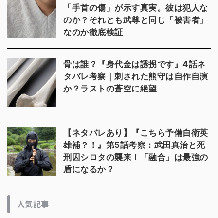
「手首の傷」が示す真実。彼は犯人な
のか？それとも武尊と同じ「被害者」
なのか徹底検証
骨は誰？『身代金は誘拐です』4話ネ
タバレ考察｜刺された熊守は自作自演
か？ラストの蒼空に絶望
【ネタバレあり】『こちら予備自衛英
雄補？！』第5話考察：武田真治と死
刑囚シロタの襲来！「融合」は最強の
盾になるか？
人気記事