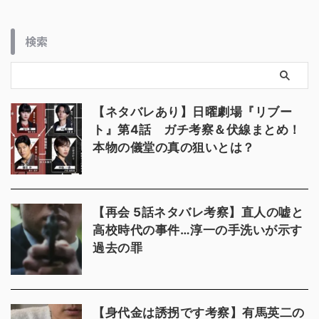
検索
【ネタバレあり】日曜劇場『リブー
ト』第4話 ガチ考察＆伏線まとめ！
本物の儀堂の真の狙いとは？
【再会 5話ネタバレ考察】直人の嘘と
高校時代の事件…淳一の手洗いが示す
過去の罪
【身代金は誘拐です考察】有馬英二の