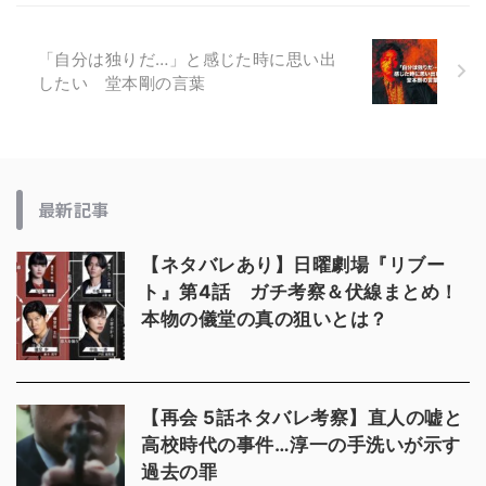
「自分は独りだ…」と感じた時に思い出
したい 堂本剛の言葉
最新記事
【ネタバレあり】日曜劇場『リブー
ト』第4話 ガチ考察＆伏線まとめ！
本物の儀堂の真の狙いとは？
【再会 5話ネタバレ考察】直人の嘘と
高校時代の事件…淳一の手洗いが示す
過去の罪