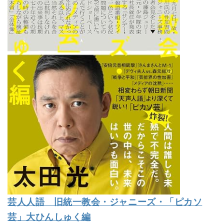
芸人人語 旧統一教会・ジャニーズ・「ピカソ
芸」大ひんしゅく編