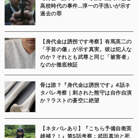
高校時代の事件…淳一の手洗いが示す
過去の罪
【身代金は誘拐です考察】有馬英二の
「手首の傷」が示す真実。彼は犯人な
のか？それとも武尊と同じ「被害者」
なのか徹底検証
骨は誰？『身代金は誘拐です』4話ネ
タバレ考察｜刺された熊守は自作自演
か？ラストの蒼空に絶望
【ネタバレあり】『こちら予備自衛英
雄補？！』第5話考察：武田真治と死