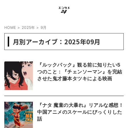
HOME
>
2025年
>
9月
月別アーカイブ：2025年09月
『ルックバック』観る前に知りたい5
つのこと：『チェンソーマン』を完結
させた鬼才藤本タツキによる映画
『ナタ 魔童の大暴れ』リアルな感想！
中国アニメのスケールにびっくりした
話