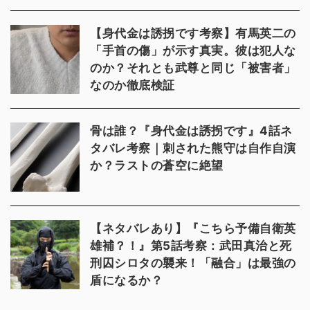
【身代金は誘拐です考察】有馬英二の
「手首の傷」が示す真実。彼は犯人な
のか？それとも武尊と同じ「被害者」
なのか徹底検証
骨は誰？『身代金は誘拐です』4話ネ
タバレ考察｜刺された熊守は自作自演
か？ラストの蒼空に絶望
【ネタバレあり】『こちら予備自衛英
雄補？！』第5話考察：武田真治と死
刑囚シロタの襲来！「融合」は最強の
盾になるか？