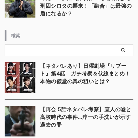
刑囚シロタの襲来！「融合」は最強の
盾になるか？
検索
【ネタバレあり】日曜劇場『リブー
ト』第4話 ガチ考察＆伏線まとめ！
本物の儀堂の真の狙いとは？
【再会 5話ネタバレ考察】直人の嘘と
高校時代の事件…淳一の手洗いが示す
過去の罪