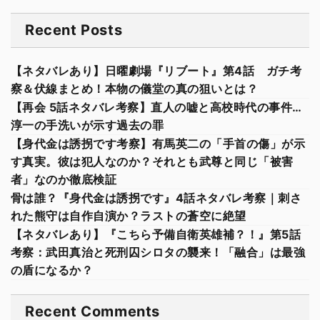
Recent Posts
【ネタバレあり】日曜劇場『リブート』第4話 ガチ考
察＆伏線まとめ！本物の儀堂の真の狙いとは？
【再会 5話ネタバレ考察】直人の嘘と高校時代の事件…
淳一の手洗いが示す過去の罪
【身代金は誘拐です考察】有馬英二の「手首の傷」が示
す真実。彼は犯人なのか？それとも武尊と同じ「被害
者」なのか徹底検証
骨は誰？『身代金は誘拐です』4話ネタバレ考察｜刺さ
れた熊守は自作自演か？ラストの蒼空に絶望
【ネタバレあり】『こちら予備自衛英雄補？！』第5話
考察：武田真治と死刑囚シロタの襲来！「融合」は最強
の盾になるか？
Recent Comments