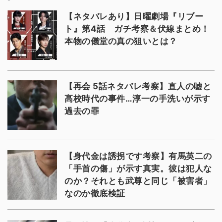
【ネタバレあり】日曜劇場『リブー
ト』第4話 ガチ考察＆伏線まとめ！
本物の儀堂の真の狙いとは？
【再会 5話ネタバレ考察】直人の嘘と
高校時代の事件…淳一の手洗いが示す
過去の罪
【身代金は誘拐です考察】有馬英二の
「手首の傷」が示す真実。彼は犯人な
のか？それとも武尊と同じ「被害者」
なのか徹底検証