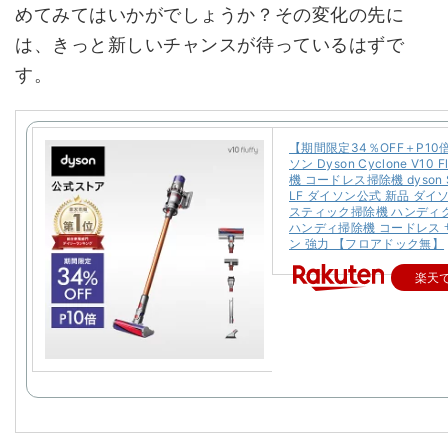
めてみてはいかがでしょうか？その変化の先に
は、きっと新しいチャンスが待っているはずで
す。
【期間限定34％OFF＋P10
ソン Dyson Cyclone V10 F
機 コードレス掃除機 dyson S
LF ダイソン公式 新品 ダイ
スティック掃除機 ハンディ
ハンディ掃除機 コードレス
ン 強力 【フロアドック無】
楽天