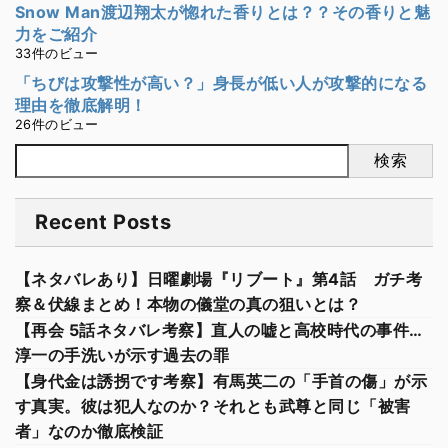
Snow Man渡辺翔太が惚れた香りとは？？その香りと魅
力をご紹介
33件のビュー
「ちびは攻撃性が高い？」身長が低い人が攻撃的になる
理由を徹底解明！
26件のビュー
検索
Recent Posts
【ネタバレあり】日曜劇場『リブート』第4話 ガチ考
察＆伏線まとめ！本物の儀堂の真の狙いとは？
【再会 5話ネタバレ考察】直人の嘘と高校時代の事件…
淳一の手洗いが示す過去の罪
【身代金は誘拐です考察】有馬英二の「手首の傷」が示
す真実。彼は犯人なのか？それとも武尊と同じ「被害
者」なのか徹底検証