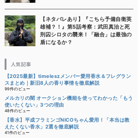
【ネタバレあり】『こちら予備自衛英
雄補？！』第5話考察：武田真治と死
刑囚シロタの襲来！「融合」は最強の
盾になるか？
人気記事
【2025最新】timeleszメンバー愛用香水＆フレグラン
スまとめ｜新旧8人の香り事情を徹底解説
99件のビュー
メルカリの闇 オークション機能を使ってわかった「もう
使いたくない」3つの理由
48件のビュー
【香水】平成フラミンゴNICOちゃん愛用！「本当は教
えたくない香水」2選を徹底解説
41件のビュー