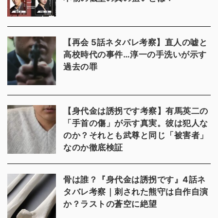
【再会 5話ネタバレ考察】直人の嘘と
高校時代の事件…淳一の手洗いが示す
過去の罪
【身代金は誘拐です考察】有馬英二の
「手首の傷」が示す真実。彼は犯人な
のか？それとも武尊と同じ「被害者」
なのか徹底検証
骨は誰？『身代金は誘拐です』4話ネ
タバレ考察｜刺された熊守は自作自演
か？ラストの蒼空に絶望