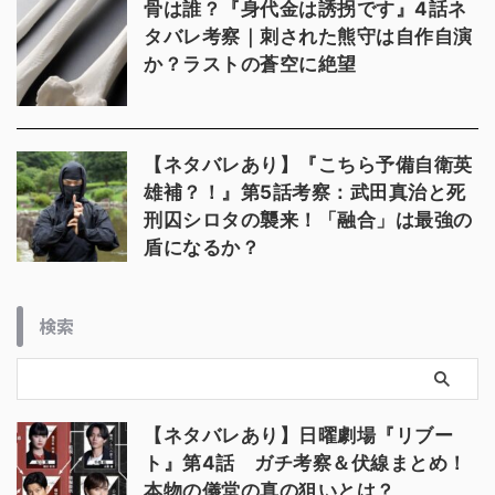
骨は誰？『身代金は誘拐です』4話ネ
タバレ考察｜刺された熊守は自作自演
か？ラストの蒼空に絶望
【ネタバレあり】『こちら予備自衛英
雄補？！』第5話考察：武田真治と死
刑囚シロタの襲来！「融合」は最強の
盾になるか？
検索
【ネタバレあり】日曜劇場『リブー
ト』第4話 ガチ考察＆伏線まとめ！
本物の儀堂の真の狙いとは？