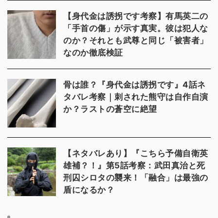
【身代金は誘拐です考察】有馬英二の
「手首の傷」が示す真実。彼は犯人な
のか？それとも武尊と同じ「被害者」
なのか徹底検証
骨は誰？『身代金は誘拐です』4話ネ
タバレ考察｜刺された熊守は自作自演
か？ラストの蒼空に絶望
【ネタバレあり】『こちら予備自衛英
雄補？！』第5話考察：武田真治と死
刑囚シロタの襲来！「融合」は最強の
盾になるか？