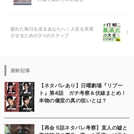
疲れた毎日を送るあなたへ！人生を充実
させるための3つのステップ
最新記事
【ネタバレあり】日曜劇場『リブー
ト』第4話 ガチ考察＆伏線まとめ！
本物の儀堂の真の狙いとは？
【再会 5話ネタバレ考察】直人の嘘と