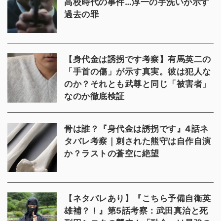
高校時代の事件…淳一の手洗いが示す
過去の罪
【身代金は誘拐です考察】有馬英二の
「手首の傷」が示す真実。彼は犯人な
のか？それとも武尊と同じ「被害者」
なのか徹底検証
骨は誰？『身代金は誘拐です』4話ネ
タバレ考察｜刺された熊守は自作自演
か？ラストの蒼空に絶望
【ネタバレあり】『こちら予備自衛英
雄補？！』第5話考察：武田真治と死