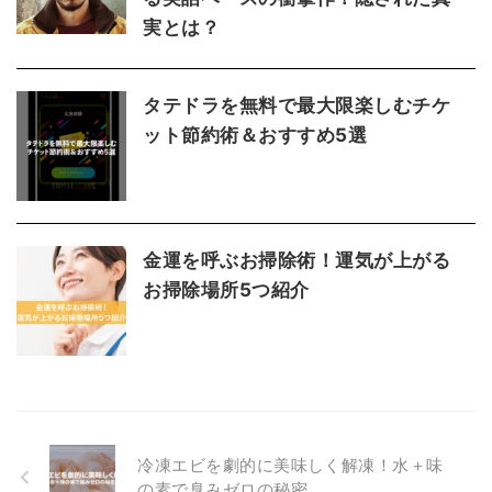
実とは？
タテドラを無料で最大限楽しむチケ
ット節約術＆おすすめ5選
金運を呼ぶお掃除術！運気が上がる
お掃除場所5つ紹介
冷凍エビを劇的に美味しく解凍！水＋味
の素で臭みゼロの秘密