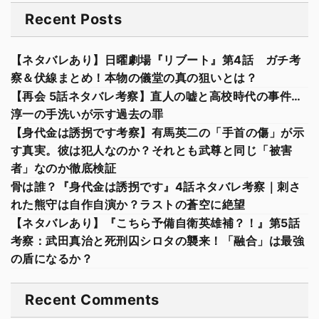
Recent Posts
【ネタバレあり】日曜劇場『リブート』第4話 ガチ考
察＆伏線まとめ！本物の儀堂の真の狙いとは？
【再会 5話ネタバレ考察】直人の嘘と高校時代の事件…
淳一の手洗いが示す過去の罪
【身代金は誘拐です考察】有馬英二の「手首の傷」が示
す真実。彼は犯人なのか？それとも武尊と同じ「被害
者」なのか徹底検証
骨は誰？『身代金は誘拐です』4話ネタバレ考察｜刺さ
れた熊守は自作自演か？ラストの蒼空に絶望
【ネタバレあり】『こちら予備自衛英雄補？！』第5話
考察：武田真治と死刑囚シロタの襲来！「融合」は最強
の盾になるか？
Recent Comments