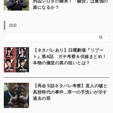
刑囚シロタの襲来！「融合」は最強の
盾になるか？
検索
【ネタバレあり】日曜劇場『リブー
ト』第4話 ガチ考察＆伏線まとめ！
本物の儀堂の真の狙いとは？
【再会 5話ネタバレ考察】直人の嘘と
高校時代の事件…淳一の手洗いが示す
過去の罪