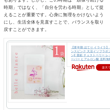
時期」ではなく、「自分を労わる時期」として捉
えることが重要です。心身に無理をかけないよう
にし、生活全体を見直すことで、バランスを取り
戻すことができます。
【更年期 ほてり イライラ】
ンスピンク 大豆イソフラボ
ンE 亜鉛 チェストベリー 
ーバー ヒアルロン酸 送料無
楽天