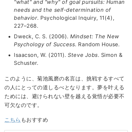
"what" and "why" of goal pursuits: Human
needs and the self-determination of
behavior
. Psychological Inquiry, 11(4),
227–268.
Dweck, C. S. (2006).
Mindset: The New
Psychology of Success
. Random House.
Isaacson, W. (2011).
Steve Jobs
. Simon &
Schuster.
このように、菊池風磨の名言は、挑戦するすべて
の人にとっての道しるべとなります。夢を叶える
ためには、避けられない壁を越える覚悟が必要不
可欠なのです。
こちら
もおすすめ