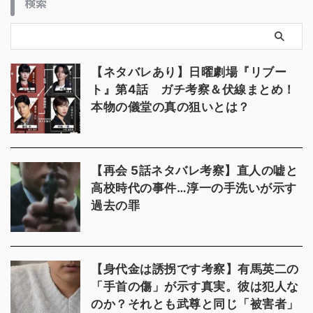
検索
【ネタバレあり】日曜劇場『リブー
ト』第4話 ガチ考察＆伏線まとめ！
本物の儀堂の真の狙いとは？
【再会 5話ネタバレ考察】直人の嘘と
高校時代の事件…淳一の手洗いが示す
過去の罪
【身代金は誘拐です考察】有馬英二の
「手首の傷」が示す真実。彼は犯人な
のか？それとも武尊と同じ「被害者」