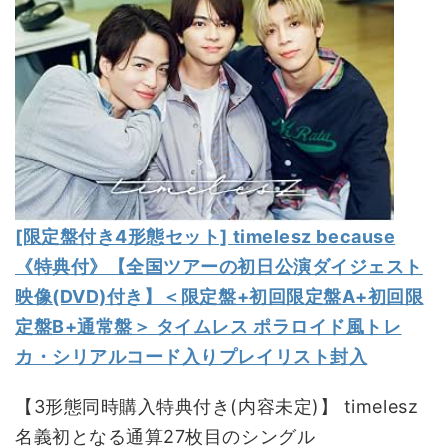
[限定盤付き4形態セット] timelesz because
《特典付》【全国ツアーの初日公演ダイジェスト
映像(DVD)付き】＜限定盤+初回限定盤A+初回限
定盤B+通常盤＞ タイムレス ポラロイド風トレ
カ・シリアルコード入りプレイリスト封入
【3形態同時購入特典付き(内容未定)】 timelesz
名義初となる通算27枚目のシングル