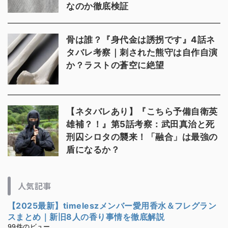
なのか徹底検証
骨は誰？『身代金は誘拐です』4話ネ
タバレ考察｜刺された熊守は自作自演
か？ラストの蒼空に絶望
【ネタバレあり】『こちら予備自衛英
雄補？！』第5話考察：武田真治と死
刑囚シロタの襲来！「融合」は最強の
盾になるか？
人気記事
【2025最新】timeleszメンバー愛用香水＆フレグラン
スまとめ｜新旧8人の香り事情を徹底解説
99件のビュー