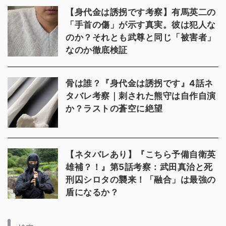
【身代金は誘拐です考察】有馬英二の
「手首の傷」が示す真実。彼は犯人な
のか？それとも武尊と同じ「被害者」
なのか徹底検証
骨は誰？『身代金は誘拐です』4話ネ
タバレ考察｜刺された熊守は自作自演
か？ラストの蒼空に絶望
【ネタバレあり】『こちら予備自衛英
雄補？！』第5話考察：武田真治と死
刑囚シロタの襲来！「融合」は最強の
盾になるか？