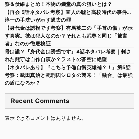
察＆伏線まとめ！本物の儀堂の真の狙いとは？
【再会 5話ネタバレ考察】直人の嘘と高校時代の事件…
淳一の手洗いが示す過去の罪
【身代金は誘拐です考察】有馬英二の「手首の傷」が示
す真実。彼は犯人なのか？それとも武尊と同じ「被害
者」なのか徹底検証
骨は誰？『身代金は誘拐です』4話ネタバレ考察｜刺さ
れた熊守は自作自演か？ラストの蒼空に絶望
【ネタバレあり】『こちら予備自衛英雄補？！』第5話
考察：武田真治と死刑囚シロタの襲来！「融合」は最強
の盾になるか？
Recent Comments
表示できるコメントはありません。