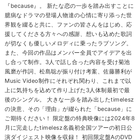
『because』。 新たな恋の一歩を踏み出すことに
臆病なドラマの登場人物達の心情に寄り添った世
界観を綴ると共に、ファンの皆さんをはじめ、応
援してくださる方々への感謝、想いも込めた歌詞
が切なくも優しいメロディに乗ったラブソング。
また、今回の作品はメンバー全員でアイデアを出
し合って制作。3人で話し合った内容を受け菊池
風磨が作詞、松島聡が振り付け考案、佐藤勝利が
Music Video制作にそれぞれ関わり、これまで以
上に気持ちを込めて作り上げた3人体制最初で最
後のシングル。 大きな一歩を踏み出したtimelesz
の決意、その「理由」が綴られた「because」に
ご期待ください！ 限定盤の特典映像には2024年8
月に完走したtimelesz名義初全国ツアーの初日公
演ダイジェスト映像を収録！ 初回限定盤AのDVD