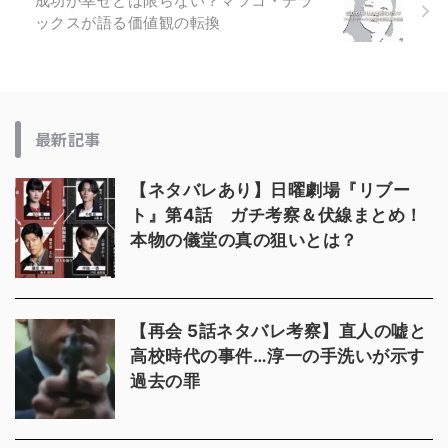
成功が幸せとは限らない？マツコ・デラ
ックスが語る価値観の転換
最新記事
【ネタバレあり】日曜劇場『リブー
ト』第4話 ガチ考察＆伏線まとめ！
本物の儀堂の真の狙いとは？
【再会 5話ネタバレ考察】直人の嘘と
高校時代の事件…淳一の手洗いが示す
過去の罪