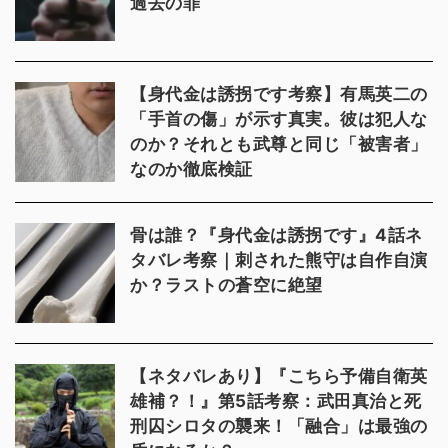
過去の罪
【身代金は誘拐です考察】有馬英二の
「手首の傷」が示す真実。彼は犯人な
のか？それとも武尊と同じ「被害者」
なのか徹底検証
骨は誰？『身代金は誘拐です』4話ネ
タバレ考察｜刺された熊守は自作自演
か？ラストの蒼空に絶望
【ネタバレあり】『こちら予備自衛英
雄補？！』第5話考察：武田真治と死
刑囚シロタの襲来！「融合」は最強の