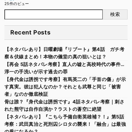
25件のビュー
検索
Recent Posts
【ネタバレあり】日曜劇場『リブート』第4話 ガチ考
察＆伏線まとめ！本物の儀堂の真の狙いとは？
【再会 5話ネタバレ考察】直人の嘘と高校時代の事件…
淳一の手洗いが示す過去の罪
【身代金は誘拐です考察】有馬英二の「手首の傷」が示
す真実。彼は犯人なのか？それとも武尊と同じ「被害
者」なのか徹底検証
骨は誰？『身代金は誘拐です』4話ネタバレ考察｜刺さ
れた熊守は自作自演か？ラストの蒼空に絶望
【ネタバレあり】『こちら予備自衛英雄補？！』第5話
考察：武田真治と死刑囚シロタの襲来！「融合」は最強
の盾になるか？