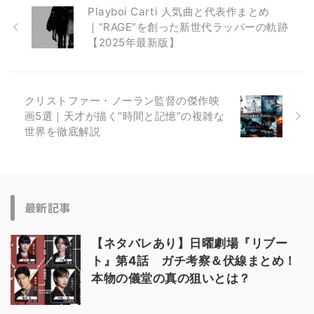
Playboi Carti 人気曲と代表作まとめ
｜“RAGE”を創った新世代ラッパーの軌跡
【2025年最新版】
クリストファー・ノーラン監督の傑作映
画5選｜天才が描く“時間と記憶”の複雑な
世界を徹底解説
最新記事
【ネタバレあり】日曜劇場『リブー
ト』第4話 ガチ考察＆伏線まとめ！
本物の儀堂の真の狙いとは？