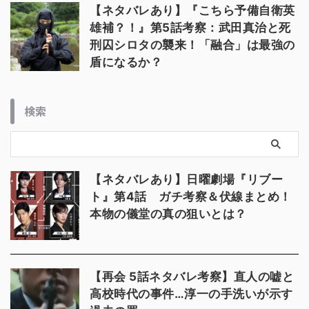
【ネタバレあり】『こちら予備自衛英
雄補？！』第5話考察：武田真治と死
刑囚シロタの襲来！「融合」は最強の
盾になるか？
検索
【ネタバレあり】日曜劇場『リブー
ト』第4話 ガチ考察＆伏線まとめ！
本物の儀堂の真の狙いとは？
【再会 5話ネタバレ考察】直人の嘘と
高校時代の事件…淳一の手洗いが示す