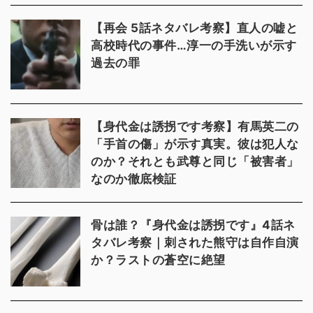
【再会 5話ネタバレ考察】直人の嘘と
高校時代の事件…淳一の手洗いが示す
過去の罪
【身代金は誘拐です考察】有馬英二の
「手首の傷」が示す真実。彼は犯人な
のか？それとも武尊と同じ「被害者」
なのか徹底検証
骨は誰？『身代金は誘拐です』4話ネ
タバレ考察｜刺された熊守は自作自演
か？ラストの蒼空に絶望