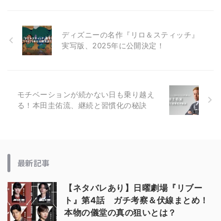
ディズニーの名作『リロ＆スティッチ』
実写版、2025年に公開決定！
モチベーションが続かない日も乗り越え
る！本田圭佑流、継続と習慣化の秘訣
最新記事
【ネタバレあり】日曜劇場『リブー
ト』第4話 ガチ考察＆伏線まとめ！
本物の儀堂の真の狙いとは？