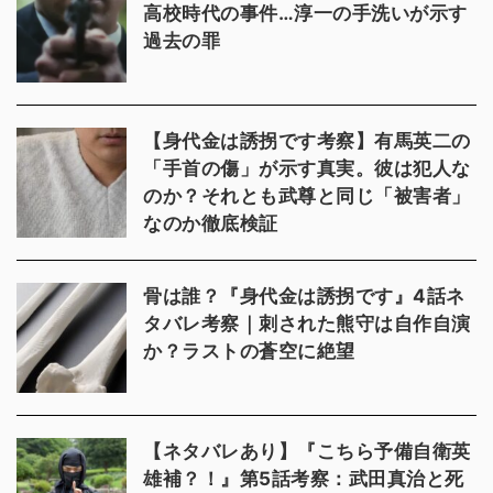
高校時代の事件…淳一の手洗いが示す
過去の罪
【身代金は誘拐です考察】有馬英二の
「手首の傷」が示す真実。彼は犯人な
のか？それとも武尊と同じ「被害者」
なのか徹底検証
骨は誰？『身代金は誘拐です』4話ネ
タバレ考察｜刺された熊守は自作自演
か？ラストの蒼空に絶望
【ネタバレあり】『こちら予備自衛英
雄補？！』第5話考察：武田真治と死