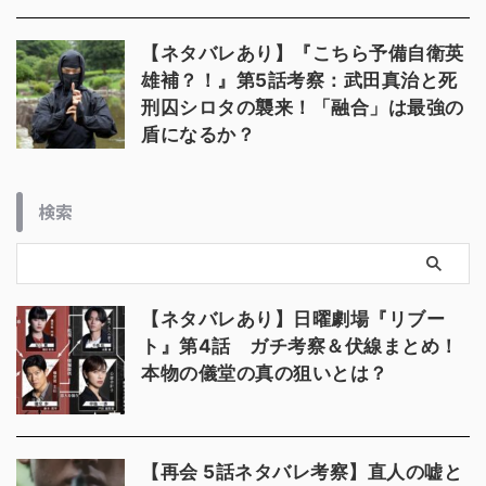
【ネタバレあり】『こちら予備自衛英
雄補？！』第5話考察：武田真治と死
刑囚シロタの襲来！「融合」は最強の
盾になるか？
検索
【ネタバレあり】日曜劇場『リブー
ト』第4話 ガチ考察＆伏線まとめ！
本物の儀堂の真の狙いとは？
【再会 5話ネタバレ考察】直人の嘘と