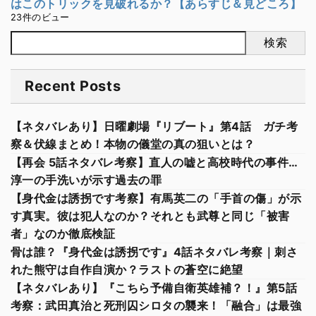
はこのトリックを見破れるか？【あらすじ＆見どころ】
23件のビュー
検索
Recent Posts
【ネタバレあり】日曜劇場『リブート』第4話 ガチ考
察＆伏線まとめ！本物の儀堂の真の狙いとは？
【再会 5話ネタバレ考察】直人の嘘と高校時代の事件…
淳一の手洗いが示す過去の罪
【身代金は誘拐です考察】有馬英二の「手首の傷」が示
す真実。彼は犯人なのか？それとも武尊と同じ「被害
者」なのか徹底検証
骨は誰？『身代金は誘拐です』4話ネタバレ考察｜刺さ
れた熊守は自作自演か？ラストの蒼空に絶望
【ネタバレあり】『こちら予備自衛英雄補？！』第5話
考察：武田真治と死刑囚シロタの襲来！「融合」は最強