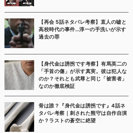
【再会 5話ネタバレ考察】直人の嘘と
高校時代の事件…淳一の手洗いが示す
過去の罪
【身代金は誘拐です考察】有馬英二の
「手首の傷」が示す真実。彼は犯人な
のか？それとも武尊と同じ「被害者」
なのか徹底検証
骨は誰？『身代金は誘拐です』4話ネ
タバレ考察｜刺された熊守は自作自演
か？ラストの蒼空に絶望