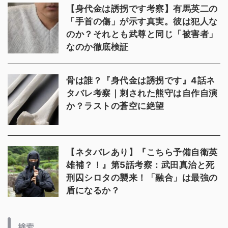
【身代金は誘拐です考察】有馬英二の
「手首の傷」が示す真実。彼は犯人な
のか？それとも武尊と同じ「被害者」
なのか徹底検証
骨は誰？『身代金は誘拐です』4話ネ
タバレ考察｜刺された熊守は自作自演
か？ラストの蒼空に絶望
【ネタバレあり】『こちら予備自衛英
雄補？！』第5話考察：武田真治と死
刑囚シロタの襲来！「融合」は最強の
盾になるか？
検索