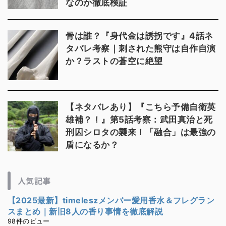
なのか徹底検証
骨は誰？『身代金は誘拐です』4話ネ
タバレ考察｜刺された熊守は自作自演
か？ラストの蒼空に絶望
【ネタバレあり】『こちら予備自衛英
雄補？！』第5話考察：武田真治と死
刑囚シロタの襲来！「融合」は最強の
盾になるか？
人気記事
【2025最新】timeleszメンバー愛用香水＆フレグラン
スまとめ｜新旧8人の香り事情を徹底解説
98件のビュー