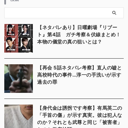
【ネタバレあり】日曜劇場『リブー
ト』第4話 ガチ考察＆伏線まとめ！
本物の儀堂の真の狙いとは？
【再会 5話ネタバレ考察】直人の嘘と
高校時代の事件…淳一の手洗いが示す
過去の罪
【身代金は誘拐です考察】有馬英二の
「手首の傷」が示す真実。彼は犯人な
のか？それとも武尊と同じ「被害者」