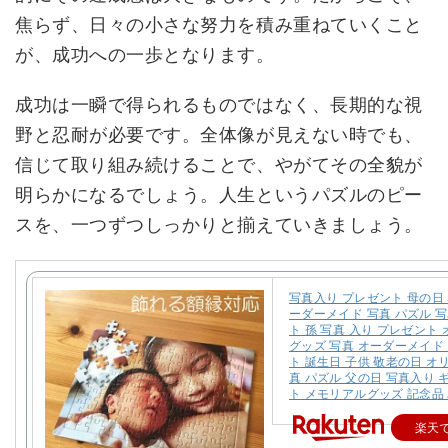
焦らず、日々の小さな努力を積み重ねていくこと
が、成功への一歩となります。
成功は一瞬で得られるものではなく、長期的な視
野と忍耐が必要です。全体像が見えない時でも、
信じて取り組み続けることで、やがてその全貌が
明らかになるでしょう。人生というパズルのピー
スを、一つずつしっかりと揃えていきましょう。
写真入り プレゼント 母の日 
ーダーメイド 写真 パズル 写
ト 孫 写真 入り プレゼント
グッズ 写真 オーダーメイド
ト 誕生日 子供 敬老の日 オ
真 パズル 父の日 写真入り 
ト メモリアルグッズ 記念品 
楽天