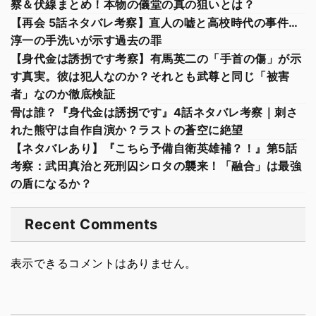
察＆伏線まとめ！本物の儀堂の真の狙いとは？
【再会 5話ネタバレ考察】直人の嘘と高校時代の事件…
淳一の手洗いが示す過去の罪
【身代金は誘拐です考察】有馬英二の「手首の傷」が示
す真実。彼は犯人なのか？それとも武尊と同じ「被害
者」なのか徹底検証
骨は誰？『身代金は誘拐です』4話ネタバレ考察｜刺さ
れた熊守は自作自演か？ラストの蒼空に絶望
【ネタバレあり】『こちら予備自衛英雄補？！』第5話
考察：武田真治と死刑囚シロタの襲来！「融合」は最強
の盾になるか？
Recent Comments
表示できるコメントはありません。