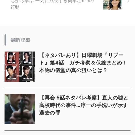
ちから学ぶ 一気に成長する簡単な6つの
行動
最新記事
【ネタバレあり】日曜劇場『リブー
ト』第4話 ガチ考察＆伏線まとめ！
本物の儀堂の真の狙いとは？
【再会 5話ネタバレ考察】直人の嘘と
高校時代の事件…淳一の手洗いが示す
過去の罪