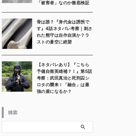
「被害者」なのか徹底検証
骨は誰？『身代金は誘拐で
す』4話ネタバレ考察｜刺さ
れた熊守は自作自演か？ラ
ストの蒼空に絶望
【ネタバレあり】『こちら
予備自衛英雄補？！』第5話
考察：武田真治と死刑囚シ
ロタの襲来！「融合」は最
強の盾になるか？
検索