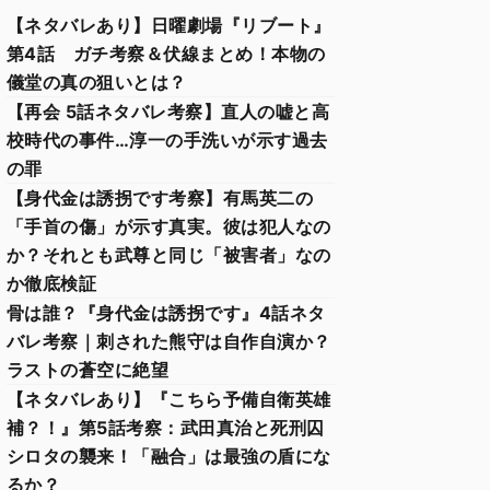
【ネタバレあり】日曜劇場『リブート』
第4話 ガチ考察＆伏線まとめ！本物の
儀堂の真の狙いとは？
【再会 5話ネタバレ考察】直人の嘘と高
校時代の事件…淳一の手洗いが示す過去
の罪
【身代金は誘拐です考察】有馬英二の
「手首の傷」が示す真実。彼は犯人なの
か？それとも武尊と同じ「被害者」なの
か徹底検証
骨は誰？『身代金は誘拐です』4話ネタ
バレ考察｜刺された熊守は自作自演か？
ラストの蒼空に絶望
【ネタバレあり】『こちら予備自衛英雄
補？！』第5話考察：武田真治と死刑囚
シロタの襲来！「融合」は最強の盾にな
るか？