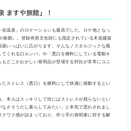
泉 ますや旅館」！
ヶ谷温泉」のロケーションも最高でした。ロケ地となっ
すや旅館』。登録有形文化財にも指定されている木造建築
画面いっぱいに広がります。そんなノスタルジックな風
してくれる口ルンバ」や「悪口を燃料にしている電動キ
らもどこかおかしい発明品が登場する対比が非常にユニ
ったストレス（悪口）を燃料にして快適に移動するとい
。
れ、本人はスッキリして街にはストレスが残らないとい
がなさそうだし暮らしてみたい」と本気で思わされまし
ワクワク感が詰まっており、作り手の発明家に対する解