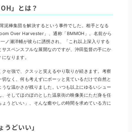
MOH」とは？
松茸泥棒集団を解決するという事件でした。相手となる
hroom Over Harvester」、通称「BMMOH」。名前から
の一ノ瀬洋輔が彼らに誘拐され、「これ以上深入りする
とサスペンスフルな展開なのですが、沖田監督の手にか
ィになります。
くクセ強で、クスッと笑えるやり取りが続きます。考察
一切なく、何も考えずにボーッと見ているだけで自然と
ような温かさが残りました。いつも以上にゆるいシュー
ん、そしてほのぼのとした温泉街の映像美にただ身を任
ちょうどいい」、そんな癒やしの時間を求めている方に
ょうどいい」