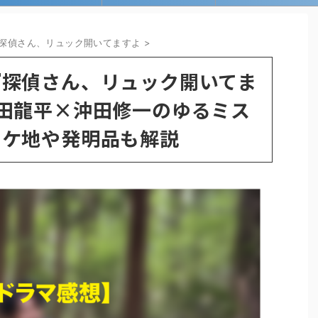
探偵さん、リュック開いてますよ
>
『探偵さん、リュック開いてま
田龍平×沖田修一のゆるミス
ロケ地や発明品も解説