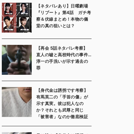
【ネタバレあり】日曜劇場
『リブート』第4話 ガチ考
察＆伏線まとめ！本物の儀
堂の真の狙いとは？
【再会 5話ネタバレ考察】
直人の嘘と高校時代の事件…
淳一の手洗いが示す過去の
罪
【身代金は誘拐です考察】
有馬英二の「手首の傷」が
示す真実。彼は犯人なの
か？それとも武尊と同じ
「被害者」なのか徹底検証