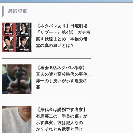
最新記事
【ネタバレあり】日曜劇場
『リブート』第4話 ガチ考
察＆伏線まとめ！本物の儀
堂の真の狙いとは？
【再会 5話ネタバレ考察】
直人の嘘と高校時代の事件…
淳一の手洗いが示す過去の
罪
【身代金は誘拐です考察】
有馬英二の「手首の傷」が
示す真実。彼は犯人なの
か？それとも武尊と同じ