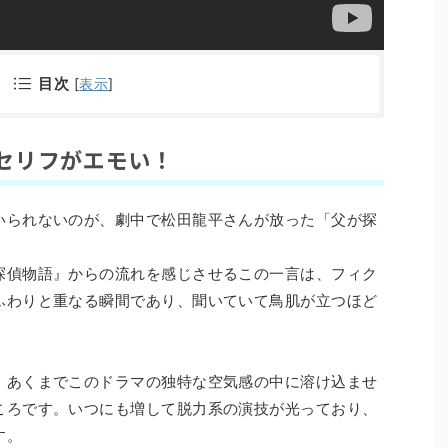
目次
[
表示
]
セリフがエモい！
いられないのが、劇中で松田龍平さんが放った「父が探
探偵物語』からの流れを感じさせるこの一言は、フィク
ふわりと重なる瞬間であり、聞いていて鳥肌が立つほど
、あくまでこのドラマの独特な空気感の中に溶け込ませ
ころです。いつにも増して脱力系の演技が光っており、
す。