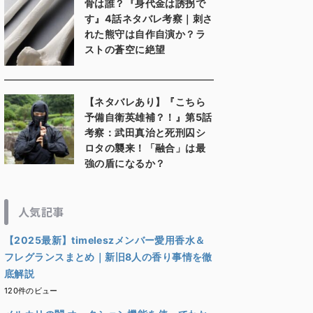
骨は誰？『身代金は誘拐で
す』4話ネタバレ考察｜刺さ
れた熊守は自作自演か？ラ
ストの蒼空に絶望
【ネタバレあり】『こちら
予備自衛英雄補？！』第5話
考察：武田真治と死刑囚シ
ロタの襲来！「融合」は最
強の盾になるか？
人気記事
【2025最新】timeleszメンバー愛用香水＆
フレグランスまとめ｜新旧8人の香り事情を徹
底解説
120件のビュー