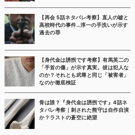
【再会 5話ネタバレ考察】直人の嘘と
高校時代の事件…淳一の手洗いが示す
過去の罪
【身代金は誘拐です考察】有馬英二の
「手首の傷」が示す真実。彼は犯人な
のか？それとも武尊と同じ「被害者」
なのか徹底検証
骨は誰？『身代金は誘拐です』4話ネ
タバレ考察｜刺された熊守は自作自演
か？ラストの蒼空に絶望