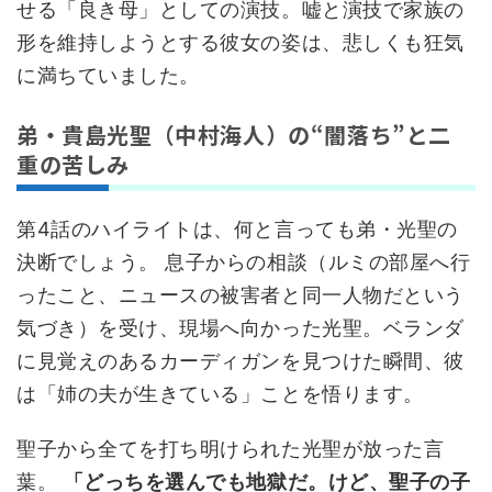
せる「良き母」としての演技。嘘と演技で家族の
形を維持しようとする彼女の姿は、悲しくも狂気
に満ちていました。
弟・貴島光聖（中村海人）の“闇落ち”と二
重の苦しみ
第4話のハイライトは、何と言っても弟・光聖の
決断でしょう。 息子からの相談（ルミの部屋へ行
ったこと、ニュースの被害者と同一人物だという
気づき）を受け、現場へ向かった光聖。ベランダ
に見覚えのあるカーディガンを見つけた瞬間、彼
は「姉の夫が生きている」ことを悟ります。
聖子から全てを打ち明けられた光聖が放った言
葉。
「どっちを選んでも地獄だ。けど、聖子の子