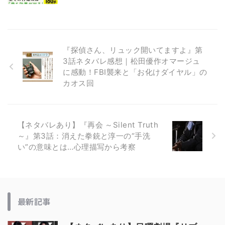
『探偵さん、リュック開いてますよ』第
3話ネタバレ感想｜松田優作オマージュ
に感動！FBI襲来と「お化けダイヤル」の
カオス回
【ネタバレあり】『再会 ～Silent Truth
～』第3話：消えた拳銃と淳一の“手洗
い”の意味とは…心理描写から考察
最新記事