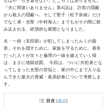
もはや「引き返せない」どころではありません。
『夫に間違いありません』第4話は、詐欺の隠蔽
から殺人の隠蔽へ、そして聖子（松下奈緒）だけ
でなく弟・光聖（中村海人）までもがその闇に飲
み込まれる、絶望的な展開となりました。
夫・一樹（安田顕）が犯してしまったルミの殺
害。それを隠すために、家族を守るために、善良
だった人々が次々と倫理の一線を越えていく様
は、まさに地獄絵図。 今回は、ついに共犯者とな
ってしまった光聖の苦悩と、家の中にまで入り込
んできた最大の脅威・葛原紗春について考察しま
す。
目次
[
表示
]