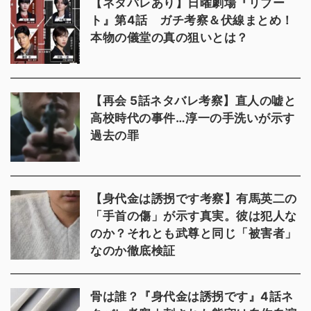
【ネタバレあり】日曜劇場『リブー
ト』第4話 ガチ考察＆伏線まとめ！
本物の儀堂の真の狙いとは？
【再会 5話ネタバレ考察】直人の嘘と
高校時代の事件…淳一の手洗いが示す
過去の罪
【身代金は誘拐です考察】有馬英二の
「手首の傷」が示す真実。彼は犯人な
のか？それとも武尊と同じ「被害者」
なのか徹底検証
骨は誰？『身代金は誘拐です』4話ネ