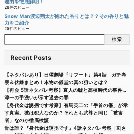
理由を徹底解明！
28件のビュー
Snow Man渡辺翔太が惚れた香りとは？？その香りと魅
力をご紹介
25件のビュー
検索
Recent Posts
【ネタバレあり】日曜劇場『リブート』第4話 ガチ考
察＆伏線まとめ！本物の儀堂の真の狙いとは？
【再会 5話ネタバレ考察】直人の嘘と高校時代の事件…
淳一の手洗いが示す過去の罪
【身代金は誘拐です考察】有馬英二の「手首の傷」が示
す真実。彼は犯人なのか？それとも武尊と同じ「被害
者」なのか徹底検証
骨は誰？『身代金は誘拐です』4話ネタバレ考察｜刺さ