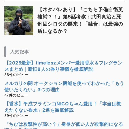
【ネタバレあり】『こちら予備自衛英
雄補？！』第5話考察：武田真治と死
刑囚シロタの襲来！「融合」は最強の
盾になるか？
人気記事
【2025最新】timeleszメンバー愛用香水＆フレグラン
スまとめ｜新旧8人の香り事情を徹底解説
86件のビュー
メルカリの闇 オークション機能を使ってわかった「もう
使いたくない」3つの理由
47件のビュー
【香水】平成フラミンゴNICOちゃん愛用！「本当は教
えたくない香水」2選を徹底解説
39件のビュー
「ちびは攻撃性が高い？」身長が低い人が攻撃的になる