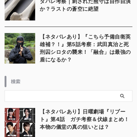
タバレ考察｜刺された熊守は自作自演
か？ラストの蒼空に絶望
【ネタバレあり】『こちら予備自衛英
雄補？！』第5話考察：武田真治と死
刑囚シロタの襲来！「融合」は最強の
盾になるか？
検索
【ネタバレあり】日曜劇場『リブー
ト』第4話 ガチ考察＆伏線まとめ！
本物の儀堂の真の狙いとは？