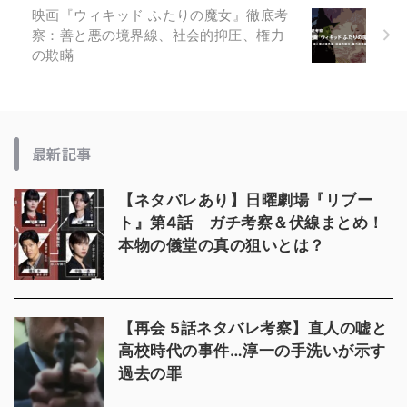
映画『ウィキッド ふたりの魔女』徹底考
察：善と悪の境界線、社会的抑圧、権力
の欺瞞
最新記事
【ネタバレあり】日曜劇場『リブー
ト』第4話 ガチ考察＆伏線まとめ！
本物の儀堂の真の狙いとは？
【再会 5話ネタバレ考察】直人の嘘と
高校時代の事件…淳一の手洗いが示す
過去の罪