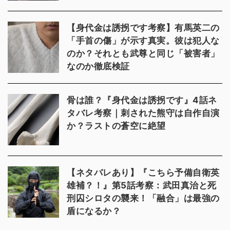
【身代金は誘拐です考察】有馬英二の
「手首の傷」が示す真実。彼は犯人な
のか？それとも武尊と同じ「被害者」
なのか徹底検証
骨は誰？『身代金は誘拐です』4話ネ
タバレ考察｜刺された熊守は自作自演
か？ラストの蒼空に絶望
【ネタバレあり】『こちら予備自衛英
雄補？！』第5話考察：武田真治と死
刑囚シロタの襲来！「融合」は最強の
盾になるか？