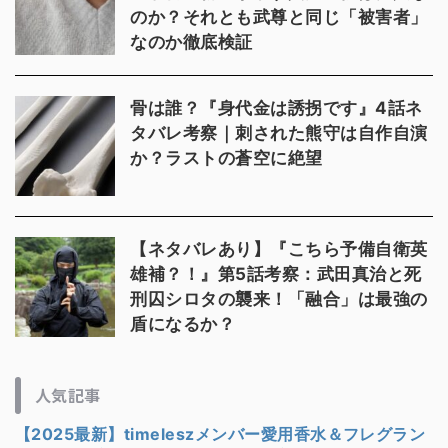
のか？それとも武尊と同じ「被害者」
なのか徹底検証
骨は誰？『身代金は誘拐です』4話ネ
タバレ考察｜刺された熊守は自作自演
か？ラストの蒼空に絶望
【ネタバレあり】『こちら予備自衛英
雄補？！』第5話考察：武田真治と死
刑囚シロタの襲来！「融合」は最強の
盾になるか？
人気記事
【2025最新】timeleszメンバー愛用香水＆フレグラン