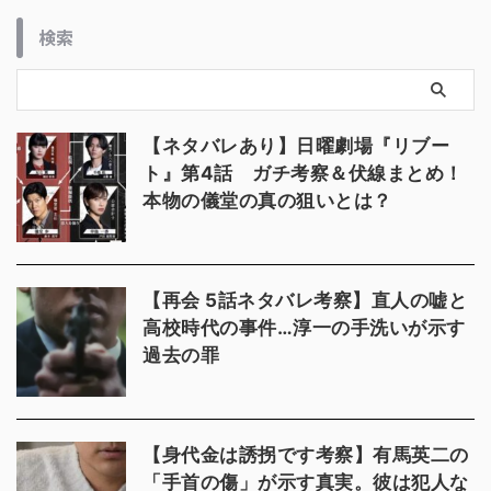
検索
【ネタバレあり】日曜劇場『リブー
ト』第4話 ガチ考察＆伏線まとめ！
本物の儀堂の真の狙いとは？
【再会 5話ネタバレ考察】直人の嘘と
高校時代の事件…淳一の手洗いが示す
過去の罪
【身代金は誘拐です考察】有馬英二の
「手首の傷」が示す真実。彼は犯人な