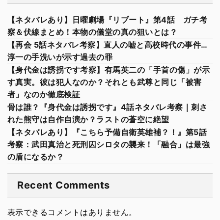
【ネタバレあり】日曜劇場『リブート』第4話 ガチ考
察＆伏線まとめ！本物の儀堂の真の狙いとは？
【再会 5話ネタバレ考察】直人の嘘と高校時代の事件…
淳一の手洗いが示す過去の罪
【身代金は誘拐です考察】有馬英二の「手首の傷」が示
す真実。彼は犯人なのか？それとも武尊と同じ「被害
者」なのか徹底検証
骨は誰？『身代金は誘拐です』4話ネタバレ考察｜刺さ
れた熊守は自作自演か？ラストの蒼空に絶望
【ネタバレあり】『こちら予備自衛英雄補？！』第5話
考察：武田真治と死刑囚シロタの襲来！「融合」は最強
の盾になるか？
Recent Comments
表示できるコメントはありません。