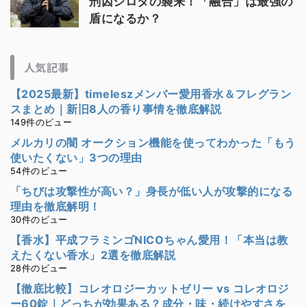
刑囚シロタの襲来！「融合」は最強の
盾になるか？
人気記事
【2025最新】timeleszメンバー愛用香水＆フレグラン
スまとめ｜新旧8人の香り事情を徹底解説
149件のビュー
メルカリの闇 オークション機能を使ってわかった「もう
使いたくない」3つの理由
54件のビュー
「ちびは攻撃性が高い？」身長が低い人が攻撃的になる
理由を徹底解明！
30件のビュー
【香水】平成フラミンゴNICOちゃん愛用！「本当は教
えたくない香水」2選を徹底解説
28件のビュー
【徹底比較】コレオロジーカットゼリー vs コレオロジ
ー60錠｜どっちが効果ある？成分・味・続けやすさを