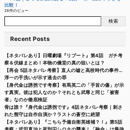
比較！
26件のビュー
検索
Recent Posts
【ネタバレあり】日曜劇場『リブート』第4話 ガチ考
察＆伏線まとめ！本物の儀堂の真の狙いとは？
【再会 5話ネタバレ考察】直人の嘘と高校時代の事件…
淳一の手洗いが示す過去の罪
【身代金は誘拐です考察】有馬英二の「手首の傷」が示
す真実。彼は犯人なのか？それとも武尊と同じ「被害
者」なのか徹底検証
骨は誰？『身代金は誘拐です』4話ネタバレ考察｜刺さ
れた熊守は自作自演か？ラストの蒼空に絶望
【ネタバレあり】『こちら予備自衛英雄補？！』第5話
考察：武田真治と死刑囚シロタの襲来！「融合」は最強