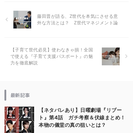
藤田晋が語る、Z世代を本気にさせる意
外な方法とは？ Z世代マネジメント論
【子育て世代必見】使わなきゃ損！全国
で使える『子育て支援パスポート』の魅
力を徹底解説
最新記事
【ネタバレあり】日曜劇場『リブー
ト』第4話 ガチ考察＆伏線まとめ！
本物の儀堂の真の狙いとは？