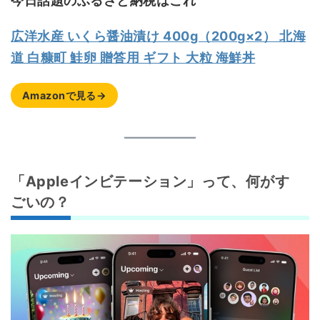
今日話題のふるさと納税はこれ
広洋水産 いくら醤油漬け 400g（200g×2） 北海
道 白糠町 鮭卵 贈答用 ギフト 大粒 海鮮丼
Amazonで見る→
「Appleインビテーション」って、何がす
ごいの？