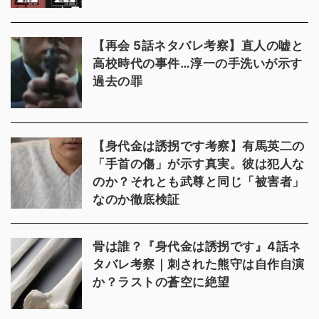
【再会 5話ネタバレ考察】直人の嘘と
高校時代の事件…淳一の手洗いが示す
過去の罪
【身代金は誘拐です考察】有馬英二の
「手首の傷」が示す真実。彼は犯人な
のか？それとも武尊と同じ「被害者」
なのか徹底検証
骨は誰？『身代金は誘拐です』4話ネ
タバレ考察｜刺された熊守は自作自演
か？ラストの蒼空に絶望