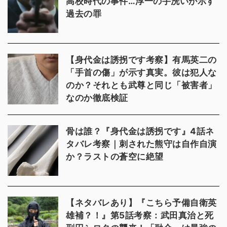
高校時代の事件…淳一の手洗いが示す
過去の罪
【身代金は誘拐です考察】有馬英二の
「手首の傷」が示す真実。彼は犯人な
のか？それとも武尊と同じ「被害者」
なのか徹底検証
骨は誰？『身代金は誘拐です』4話ネ
タバレ考察｜刺された熊守は自作自演
か？ラストの蒼空に絶望
【ネタバレあり】『こちら予備自衛英
雄補？！』第5話考察：武田真治と死