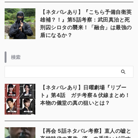
【ネタバレあり】『こちら予備自衛英
雄補？！』第5話考察：武田真治と死
刑囚シロタの襲来！「融合」は最強の
盾になるか？
検索
【ネタバレあり】日曜劇場『リブー
ト』第4話 ガチ考察＆伏線まとめ！
本物の儀堂の真の狙いとは？
【再会 5話ネタバレ考察】直人の嘘と