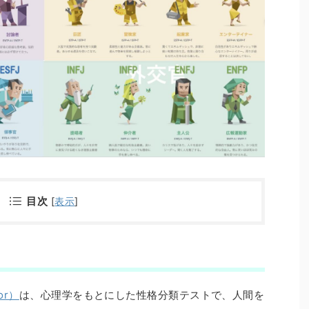
目次
[
表示
]
tor）
は、心理学をもとにした性格分類テストで、人間を