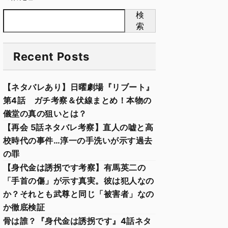
検
索
Recent Posts
【ネタバレあり】日曜劇場『リブート』
第4話 ガチ考察＆伏線まとめ！本物の
儀堂の真の狙いとは？
【再会 5話ネタバレ考察】直人の嘘と高
校時代の事件…淳一の手洗いが示す過去
の罪
【身代金は誘拐です考察】有馬英二の
「手首の傷」が示す真実。彼は犯人なの
か？それとも武尊と同じ「被害者」なの
か徹底検証
骨は誰？『身代金は誘拐です』4話ネタ