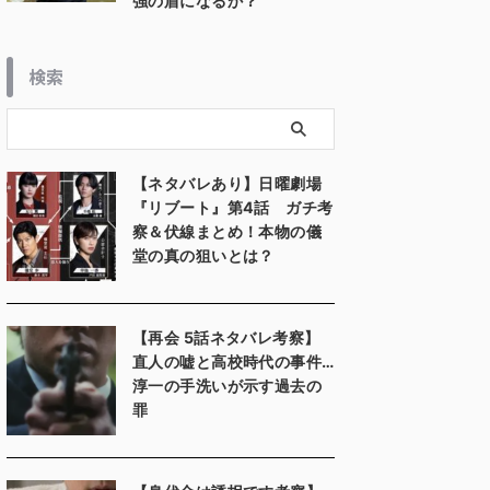
強の盾になるか？
検索
【ネタバレあり】日曜劇場
『リブート』第4話 ガチ考
察＆伏線まとめ！本物の儀
堂の真の狙いとは？
【再会 5話ネタバレ考察】
直人の嘘と高校時代の事件…
淳一の手洗いが示す過去の
罪