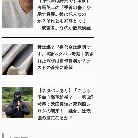
【身代金は誘拐です考察】
有馬英二の「手首の傷」が
示す真実。彼は犯人なの
か？それとも武尊と同じ
「被害者」なのか徹底検証
骨は誰？『身代金は誘拐で
す』4話ネタバレ考察｜刺さ
れた熊守は自作自演か？ラ
ストの蒼空に絶望
【ネタバレあり】『こちら
予備自衛英雄補？！』第5話
考察：武田真治と死刑囚シ
ロタの襲来！「融合」は最
強の盾になるか？