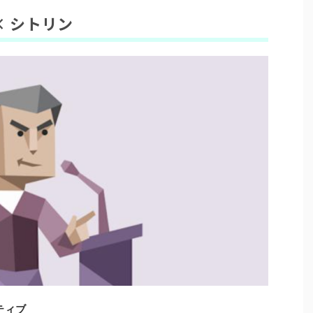
× シトリン
ティブ