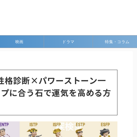
映画
ドラマ
特集・コラム
I性格診断×パワーストーン一
イプに合う石で運気を高める方