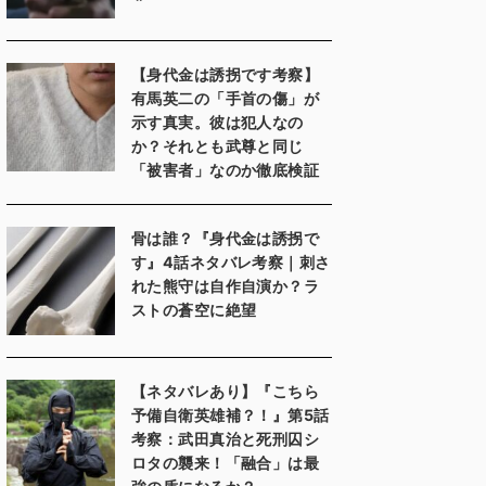
【身代金は誘拐です考察】
有馬英二の「手首の傷」が
示す真実。彼は犯人なの
か？それとも武尊と同じ
「被害者」なのか徹底検証
骨は誰？『身代金は誘拐で
す』4話ネタバレ考察｜刺さ
れた熊守は自作自演か？ラ
ストの蒼空に絶望
【ネタバレあり】『こちら
予備自衛英雄補？！』第5話
考察：武田真治と死刑囚シ
ロタの襲来！「融合」は最