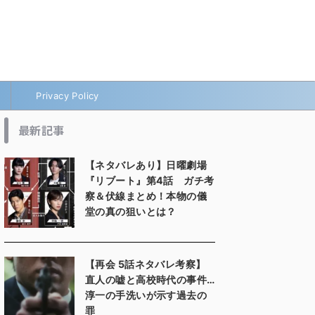
Privacy Policy
最新記事
【ネタバレあり】日曜劇場
『リブート』第4話 ガチ考
察＆伏線まとめ！本物の儀
堂の真の狙いとは？
【再会 5話ネタバレ考察】
直人の嘘と高校時代の事件…
淳一の手洗いが示す過去の
罪