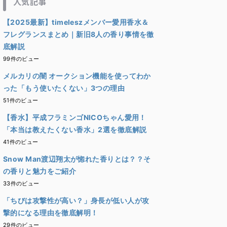
人気記事
【2025最新】timeleszメンバー愛用香水＆
フレグランスまとめ｜新旧8人の香り事情を徹
底解説
99件のビュー
メルカリの闇 オークション機能を使ってわか
った「もう使いたくない」3つの理由
51件のビュー
【香水】平成フラミンゴNICOちゃん愛用！
「本当は教えたくない香水」2選を徹底解説
41件のビュー
Snow Man渡辺翔太が惚れた香りとは？？そ
の香りと魅力をご紹介
33件のビュー
「ちびは攻撃性が高い？」身長が低い人が攻
撃的になる理由を徹底解明！
29件のビュー