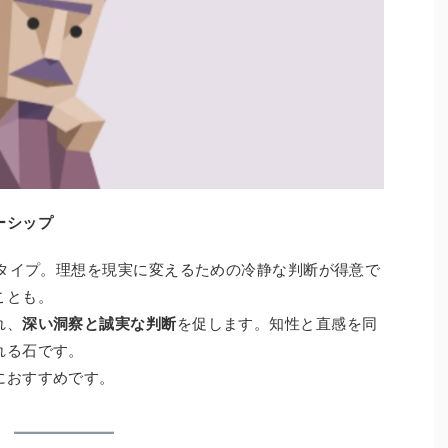
ーシップ
たタイプ。理想を現実に変えるための冷静な判断が得意で
ことも。
れ、
深い洞察と誠実な判断
を促します。知性と直感を同
れる石です。
におすすめです。