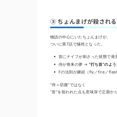
③ ちょんまげが殺され
物語の中心にいたちょんまげが、
ついに第7話で犠牲となった。
首にナイフが刺さった状態で発
侍が将来の夢 →
“打ち首”のよ
Fの法則が継続（fly／fire／fla
“侍＝切腹”ではなく
“首”を狙われた点も意味深で正面か