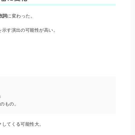
の歌詞
に変わった。
を示す演出の可能性が高い。
」
そのもの。
クしてくる可能性大。