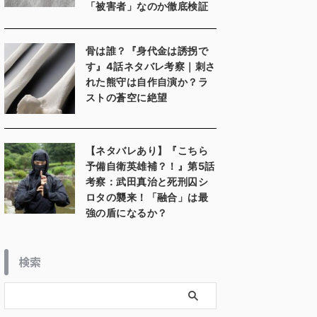
「被害者」なのか徹底検証
骨は誰？『身代金は誘拐で
す』4話ネタバレ考察｜刺さ
れた熊守は自作自演か？ラ
ストの蒼空に絶望
【ネタバレあり】『こちら
予備自衛英雄補？！』第5話
考察：武田真治と死刑囚シ
ロタの襲来！「融合」は最
強の盾になるか？
検索