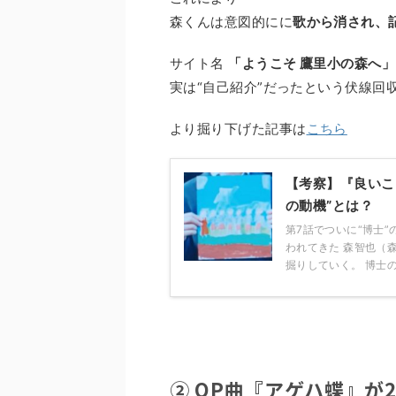
森くんは意図的にに
歌から消され、
サイト名
「ようこそ 鷹里小の森へ」
実は“自己紹介”だったという伏線回
より掘り下げた記事は
こちら
【考察】『良いこ
の動機”とは？
第7話でついに“博士
われてきた 森智也（森
掘りしていく。 博士の正
② OP曲『アゲハ蝶』が