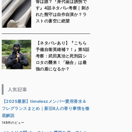
骨は誰？『身代金は誘拐で
す』4話ネタバレ考察｜刺さ
れた熊守は自作自演か？ラ
ストの蒼空に絶望
【ネタバレあり】『こちら
予備自衛英雄補？！』第5話
考察：武田真治と死刑囚シ
ロタの襲来！「融合」は最
強の盾になるか？
人気記事
【2025最新】timeleszメンバー愛用香水＆
フレグランスまとめ｜新旧8人の香り事情を徹
底解説
148件のビュー