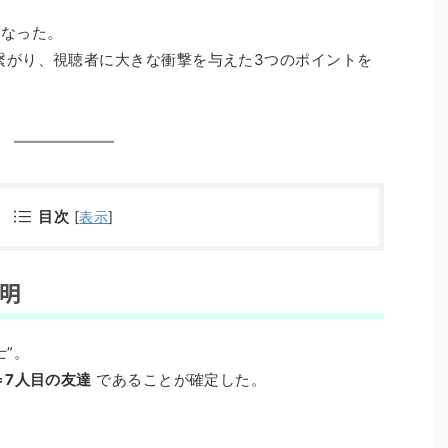
となった。
繋がり、視聴者に大きな衝撃を与えた3つのポイントを
目次
[
表示
]
判明
士”。
＝7人目の友達
であることが確定した。