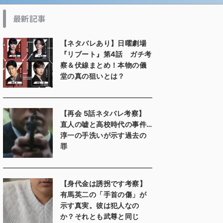
最新記事
【ネタバレあり】日曜劇場
『リブート』第4話 ガチ考
察＆伏線まとめ！本物の儀
堂の真の狙いとは？
【再会 5話ネタバレ考察】
直人の嘘と高校時代の事件…
淳一の手洗いが示す過去の
罪
【身代金は誘拐です考察】
有馬英二の「手首の傷」が
示す真実。彼は犯人なの
か？それとも武尊と同じ