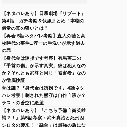
【ネタバレあり】日曜劇場『リブート』
第4話 ガチ考察＆伏線まとめ！本物の
儀堂の真の狙いとは？
【再会 5話ネタバレ考察】直人の嘘と高
校時代の事件…淳一の手洗いが示す過去
の罪
【身代金は誘拐です考察】有馬英二の
「手首の傷」が示す真実。彼は犯人なの
か？それとも武尊と同じ「被害者」なの
か徹底検証
骨は誰？『身代金は誘拐です』4話ネタ
バレ考察｜刺された熊守は自作自演か？
ラストの蒼空に絶望
【ネタバレあり】『こちら予備自衛英雄
補？！』第5話考察：武田真治と死刑囚
シロタの襲来！「融合」は最強の盾にな