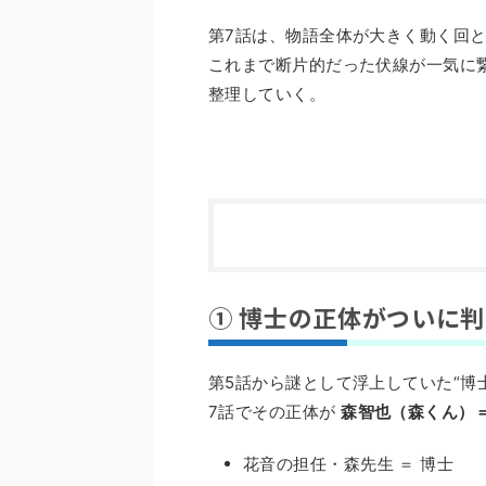
第7話は、物語全体が大きく動く回
これまで断片的だった伏線が一気に
整理していく。
① 博士の正体がついに
第5話から謎として浮上していた“博
7話でその正体が
森智也（森くん）
花音の担任・森先生 ＝ 博士