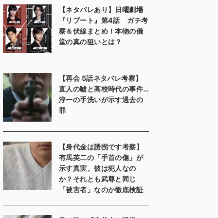
【ネタバレあり】日曜劇場
『リブート』第4話 ガチ考
察＆伏線まとめ！本物の儀
堂の真の狙いとは？
【再会 5話ネタバレ考察】
直人の嘘と高校時代の事件…
淳一の手洗いが示す過去の
罪
【身代金は誘拐です考察】
有馬英二の「手首の傷」が
示す真実。彼は犯人なの
か？それとも武尊と同じ
「被害者」なのか徹底検証