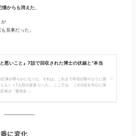
記憶からも消えた
。
が
収も見事だった。
と悪いこと』7話で回収された博士の伏線と“本当
”の正体が明らかになった。それは、これまで存在が影のように扱
くん）＝7人目の友達 だった。 ここでは、 この3点を中心に深
体が「森先生 ...
2番に変化