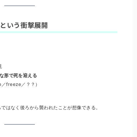
るという衝撃展開
見
うな形で死を迎える
sh／freeze／？？）
らではなく後ろから襲われたことが想像できる。