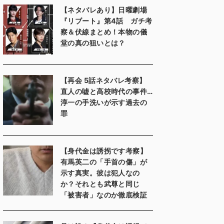
【ネタバレあり】日曜劇場
『リブート』第4話 ガチ考
察＆伏線まとめ！本物の儀
堂の真の狙いとは？
【再会 5話ネタバレ考察】
直人の嘘と高校時代の事件…
淳一の手洗いが示す過去の
罪
【身代金は誘拐です考察】
有馬英二の「手首の傷」が
示す真実。彼は犯人なの
か？それとも武尊と同じ
「被害者」なのか徹底検証