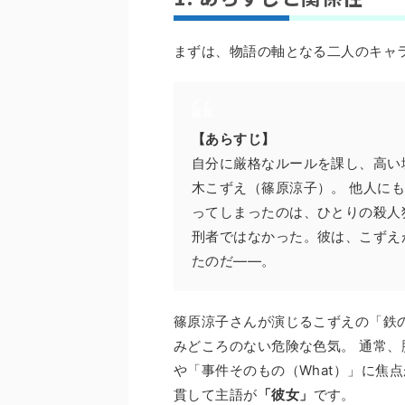
まずは、物語の軸となる二人のキャ
【あらすじ】
自分に厳格なルールを課し、高い
木こずえ（篠原涼子）。 他人に
ってしまったのは、ひとりの殺人
刑者ではなかった。彼は、こずえ
たのだ――。
篠原涼子さんが演じるこずえの「鉄
みどころのない危険な色気。 通常、
や「事件そのもの（What）」に焦
貫して主語が
「彼女」
です。