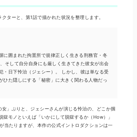
ラクターと、第1話で描かれた状況を整理します。
塀に囲まれた拘置所で規律正しく生きる刑務官・冬
も、そして自分自身にも厳しく生きてきた彼女が出会
犯・日下怜治（ジェシー）。 しかし、彼は単なる受
がひた隠しにする「秘密」に大きく関わる人物だっ
の女」ぶりと、ジェシーさんが演じる怜治の、どこか掴
脱獄モノといえば「いかにして脱獄するか（How）」
点が当たりますが、本作の公式イントロダクションは一