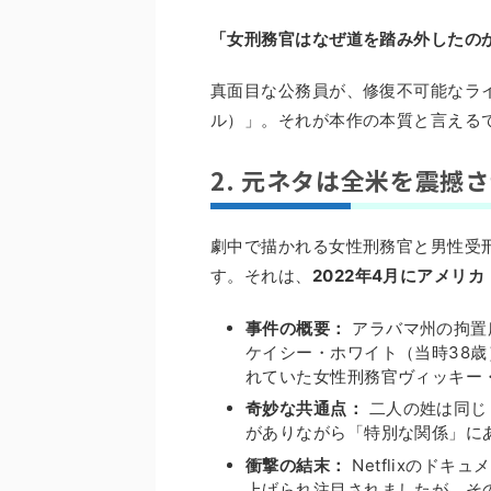
「女刑務官はなぜ道を踏み外したの
真面目な公務員が、修復不可能なラ
ル）」。それが本作の本質と言える
2. 元ネタは全米を震撼
劇中で描かれる女性刑務官と男性受
す。それは、
2022年4月にアメリ
事件の概要：
アラバマ州の拘置
ケイシー・ホワイト（当時38
れていた女性刑務官ヴィッキー
奇妙な共通点：
二人の姓は同じ
がありながら「特別な関係」に
衝撃の結末：
Netflixのド
上げられ注目されましたが、そ