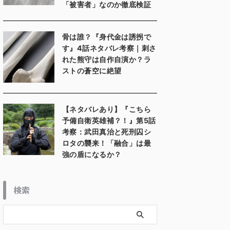
「被害者」なのか徹底検証
骨は誰？『身代金は誘拐で
す』4話ネタバレ考察｜刺さ
れた熊守は自作自演か？ラ
ストの蒼空に絶望
【ネタバレあり】『こちら
予備自衛英雄補？！』第5話
考察：武田真治と死刑囚シ
ロタの襲来！「融合」は最
強の盾になるか？
検索