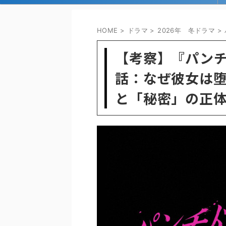
HOME
>
ドラマ
>
2026年 冬ドラマ
>
【考察】『パンチ
話：なぜ彼女は
と「秘密」の正