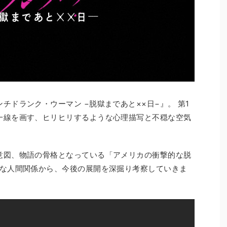
チドランク・ウーマン −脱獄まであと××日−』。 第1
一線を画す、ヒリヒリするような心理描写と不穏な空気
意図、物語の骨格となっている「アメリカの衝撃的な脱
雑な人間関係から、今後の展開を深掘り考察していきま