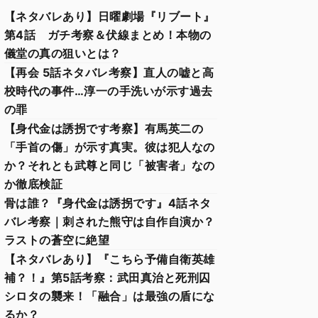
【ネタバレあり】日曜劇場『リブート』
第4話 ガチ考察＆伏線まとめ！本物の
儀堂の真の狙いとは？
【再会 5話ネタバレ考察】直人の嘘と高
校時代の事件…淳一の手洗いが示す過去
の罪
【身代金は誘拐です考察】有馬英二の
「手首の傷」が示す真実。彼は犯人なの
か？それとも武尊と同じ「被害者」なの
か徹底検証
骨は誰？『身代金は誘拐です』4話ネタ
バレ考察｜刺された熊守は自作自演か？
ラストの蒼空に絶望
【ネタバレあり】『こちら予備自衛英雄
補？！』第5話考察：武田真治と死刑囚
シロタの襲来！「融合」は最強の盾にな
るか？