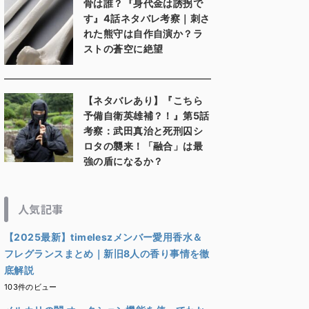
骨は誰？『身代金は誘拐で
す』4話ネタバレ考察｜刺さ
れた熊守は自作自演か？ラ
ストの蒼空に絶望
【ネタバレあり】『こちら
予備自衛英雄補？！』第5話
考察：武田真治と死刑囚シ
ロタの襲来！「融合」は最
強の盾になるか？
人気記事
【2025最新】timeleszメンバー愛用香水＆
フレグランスまとめ｜新旧8人の香り事情を徹
底解説
103件のビュー