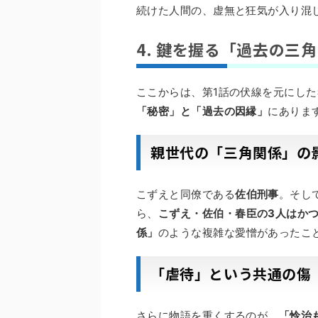
続けた人間の、虚無と狂気が入り混
4. 鍵を握る「過去の三
ここからは、第1話の伏線を元にし
「秘密」と「過去の因縁」
にありま
親世代の「三角関係」の
こずえと同僚である
佐伯刑事
。そし
ら、
こずえ・佐伯・春臣の3人はか
係」
のような複雑な愛憎があったこ
「虐待」という共通の傷
さらに物語を重くするのが、
「怜治