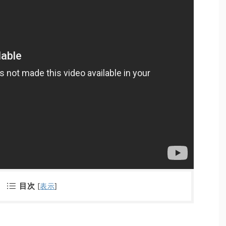
目次
[
表示
]