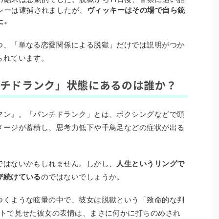
シーは逮捕されましたが、
ヴィッキーはその場で自ら銃
た。
つ、「単なる恋愛関係による脱獄」だけでは説明がつか
られています。
ンチドランク」状態にあるのは誰か？
マン』。「パンチドランク」とは、ボクシングなどで頭
メージが蓄積し、思考力低下や千鳥足などの症状が出る
。
ではないかもしれません。しかし、
人生というリングで
び続けている
のではないでしょうか。
つくような眩暈の中で、彼女は脱獄という「致命的な判
ストで見せた彼女の表情は、まさに何かに打ちのめされ