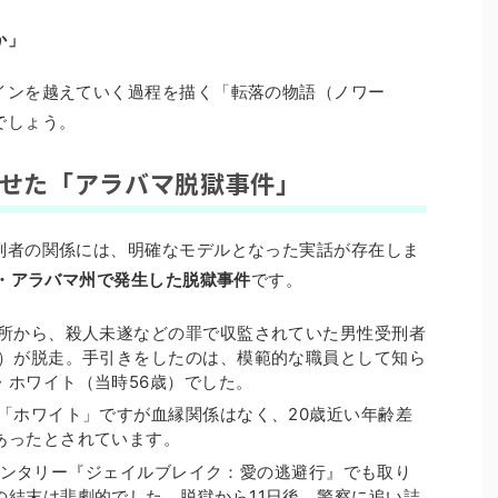
か」
インを越えていく過程を描く「転落の物語（ノワー
でしょう。
させた「アラバマ脱獄事件」
刑者の関係には、明確なモデルとなった実話が存在しま
カ・アラバマ州で発生した脱獄事件
です。
所から、殺人未遂などの罪で収監されていた男性受刑者
歳）が脱走。手引きをしたのは、模範的な職員として知ら
・ホワイト（当時56歳）でした。
「ホワイト」ですが血縁関係はなく、20歳近い年齢差
あったとされています。
キュメンタリー『ジェイルブレイク：愛の逃避行』でも取り
の結末は悲劇的でした。脱獄から11日後、警察に追い詰