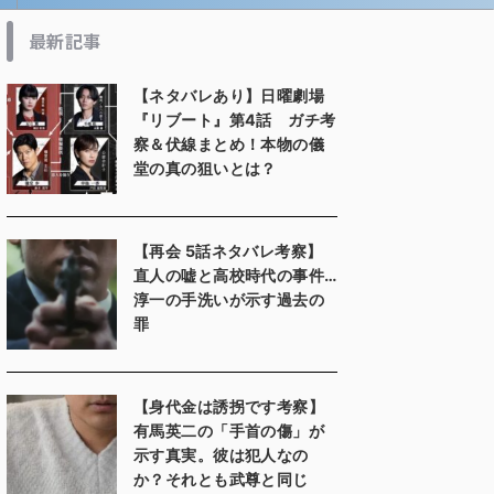
最新記事
【ネタバレあり】日曜劇場
『リブート』第4話 ガチ考
察＆伏線まとめ！本物の儀
堂の真の狙いとは？
【再会 5話ネタバレ考察】
直人の嘘と高校時代の事件…
淳一の手洗いが示す過去の
罪
【身代金は誘拐です考察】
有馬英二の「手首の傷」が
示す真実。彼は犯人なの
か？それとも武尊と同じ