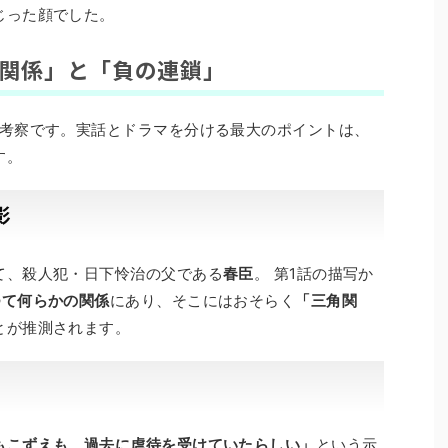
じった顔でした。
角関係」と「負の連鎖」
た考察です。実話とドラマを分ける最大のポイントは、
す。
影
て、殺人犯・日下怜治の父である
春臣
。 第1話の描写か
つて何らかの関係
にあり、そこにはおそらく
「三角関
とが推測されます。
もこずえも、過去に虐待を受けていたらしい」
という示