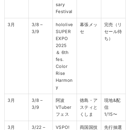
sary
Festival
3月
3/8 –
hololive
幕張メッ
完売（リ
3/9
SUPER
セ
セール待
EXPO
ち）
2025
＆ 6th
fes.
Color
Rise
Harmon
y
3月
3/8 –
阿波
徳島・ア
現地&配
3/9
VTuber
スティと
信
フェス
くしま
1/15〜
3月
3/22 –
VSPO!
両国国技
先行抽選