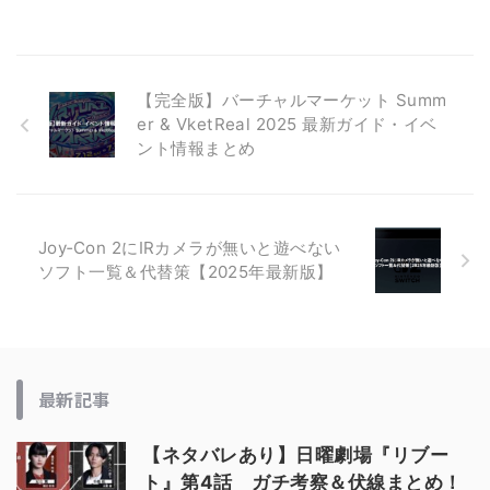
【完全版】バーチャルマーケット Summ
er & VketReal 2025 最新ガイド・イベ
ント情報まとめ
Joy‑Con 2にIRカメラが無いと遊べない
ソフト一覧＆代替策【2025年最新版】
最新記事
【ネタバレあり】日曜劇場『リブー
ト』第4話 ガチ考察＆伏線まとめ！