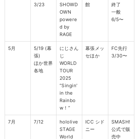
3/23
SHOWD
館
終了
OWN
一般
powere
6/5〜
d by
RAGE
5月
5/19 (幕
にじさん
幕張メッ
FC先行
張)
じ
セほか
3/30〜
ほか世界
WORLD
各地
TOUR
2025
“Singin'
in the
Rainbo
w！”
7月
7/12
hololive
ICC シド
SMASH!
STAGE
ニー
公式で販
World
売中