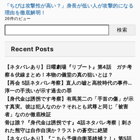
「ちびは攻撃性が高い？」身長が低い人が攻撃的になる
理由を徹底解明！
26件のビュー
検索
Recent Posts
【ネタバレあり】日曜劇場『リブート』第4話 ガチ考
察＆伏線まとめ！本物の儀堂の真の狙いとは？
【再会 5話ネタバレ考察】直人の嘘と高校時代の事件…
淳一の手洗いが示す過去の罪
【身代金は誘拐です考察】有馬英二の「手首の傷」が示
す真実。彼は犯人なのか？それとも武尊と同じ「被害
者」なのか徹底検証
骨は誰？『身代金は誘拐です』4話ネタバレ考察｜刺さ
れた熊守は自作自演か？ラストの蒼空に絶望
【ネタバレあり】『こちら予備自衛英雄補？！』第5話