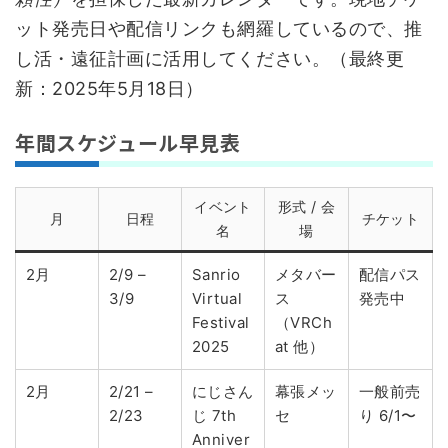
ット発売日や配信リンクも網羅しているので、推
し活・遠征計画に活用してください。（最終更
新：2025年5月18日）
年間スケジュール早見表
イベント
形式 / 会
月
日程
チケット
名
場
2月
2/9 –
Sanrio
メタバー
配信パス
3/9
Virtual
ス
発売中
Festival
（VRCh
2025
at 他）
2月
2/21 –
にじさん
幕張メッ
一般前売
2/23
じ 7th
セ
り 6/1〜
Anniver