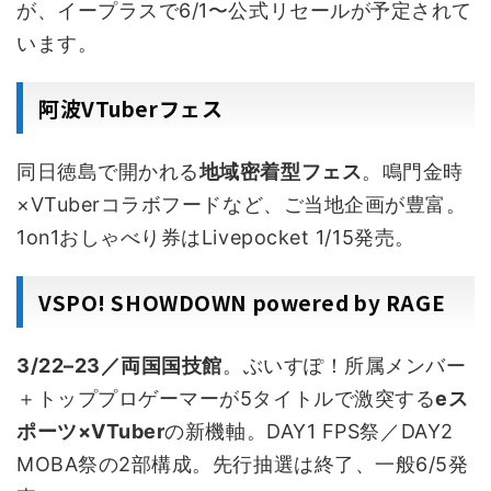
が、イープラスで6/1〜公式リセールが予定されて
います。
阿波VTuberフェス
同日徳島で開かれる
地域密着型フェス
。鳴門金時
×VTuberコラボフードなど、ご当地企画が豊富。
1on1おしゃべり券はLivepocket 1/15発売。
VSPO! SHOWDOWN powered by RAGE
3/22–23／両国国技館
。ぶいすぽ！所属メンバー
＋トッププロゲーマーが5タイトルで激突する
eス
ポーツ×VTuber
の新機軸。DAY1 FPS祭／DAY2
MOBA祭の2部構成。先行抽選は終了、一般6/5発