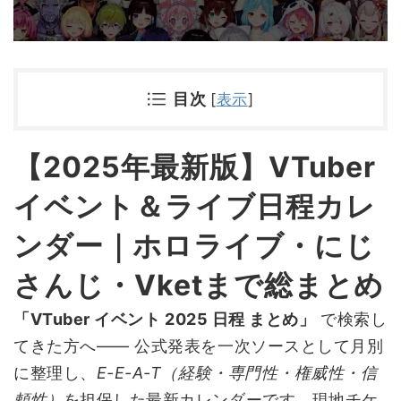
目次
[
表示
]
【2025年最新版】VTuber
イベント＆ライブ日程カレ
ンダー｜ホロライブ・にじ
さんじ・Vketまで総まとめ
「VTuber イベント 2025 日程 まとめ」
で検索し
てきた方へ―― 公式発表を一次ソースとして月別
に整理し、
E-E-A-T（経験・専門性・権威性・信
頼性）
を担保した最新カレンダーです。現地チケ