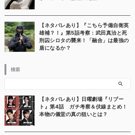
【ネタバレあり】『こちら予備自衛英
雄補？！』第5話考察：武田真治と死
刑囚シロタの襲来！「融合」は最強の
盾になるか？
検索
【ネタバレあり】日曜劇場『リブー
ト』第4話 ガチ考察＆伏線まとめ！
本物の儀堂の真の狙いとは？