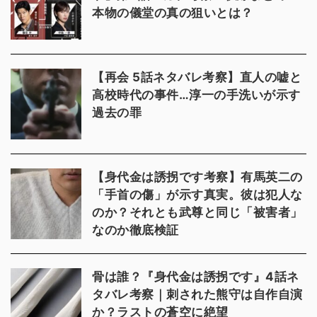
本物の儀堂の真の狙いとは？
【再会 5話ネタバレ考察】直人の嘘と
高校時代の事件…淳一の手洗いが示す
過去の罪
【身代金は誘拐です考察】有馬英二の
「手首の傷」が示す真実。彼は犯人な
のか？それとも武尊と同じ「被害者」
なのか徹底検証
骨は誰？『身代金は誘拐です』4話ネ
タバレ考察｜刺された熊守は自作自演
か？ラストの蒼空に絶望