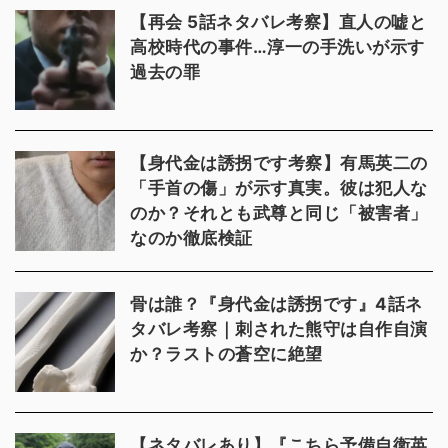
【再会 5話ネタバレ考察】直人の嘘と
高校時代の事件…淳一の手洗いが示す
過去の罪
【身代金は誘拐です考察】有馬英二の
「手首の傷」が示す真実。彼は犯人な
のか？それとも武尊と同じ「被害者」
なのか徹底検証
骨は誰？『身代金は誘拐です』4話ネ
タバレ考察｜刺された熊守は自作自演
か？ラストの蒼空に絶望
【ネタバレあり】『こちら予備自衛英