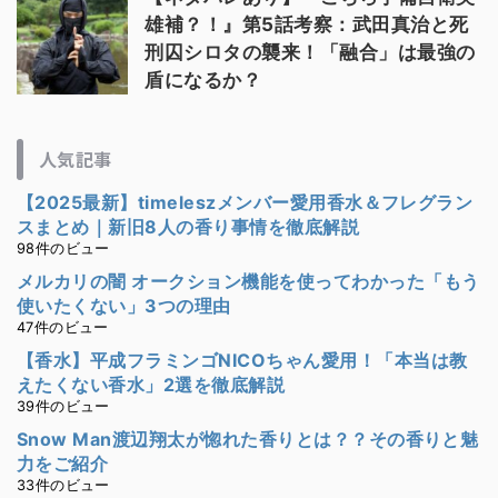
雄補？！』第5話考察：武田真治と死
刑囚シロタの襲来！「融合」は最強の
盾になるか？
人気記事
【2025最新】timeleszメンバー愛用香水＆フレグラン
スまとめ｜新旧8人の香り事情を徹底解説
98件のビュー
メルカリの闇 オークション機能を使ってわかった「もう
使いたくない」3つの理由
47件のビュー
【香水】平成フラミンゴNICOちゃん愛用！「本当は教
えたくない香水」2選を徹底解説
39件のビュー
Snow Man渡辺翔太が惚れた香りとは？？その香りと魅
力をご紹介
33件のビュー