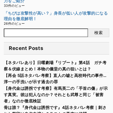
力をご紹介
33件のビュー
「ちびは攻撃性が高い？」身長が低い人が攻撃的になる
理由を徹底解明！
26件のビュー
検索
Recent Posts
【ネタバレあり】日曜劇場『リブート』第4話 ガチ考
察＆伏線まとめ！本物の儀堂の真の狙いとは？
【再会 5話ネタバレ考察】直人の嘘と高校時代の事件…
淳一の手洗いが示す過去の罪
【身代金は誘拐です考察】有馬英二の「手首の傷」が示
す真実。彼は犯人なのか？それとも武尊と同じ「被害
者」なのか徹底検証
骨は誰？『身代金は誘拐です』4話ネタバレ考察｜刺さ