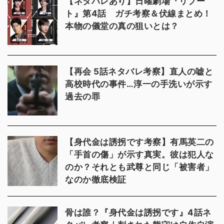
【ネタバレあり】日曜劇場『リブー
ト』第4話 ガチ考察＆伏線まとめ！
本物の儀堂の真の狙いとは？
【再会 5話ネタバレ考察】直人の嘘と
高校時代の事件…淳一の手洗いが示す
過去の罪
【身代金は誘拐です考察】有馬英二の
「手首の傷」が示す真実。彼は犯人な
のか？それとも武尊と同じ「被害者」
なのか徹底検証
骨は誰？『身代金は誘拐です』4話ネ