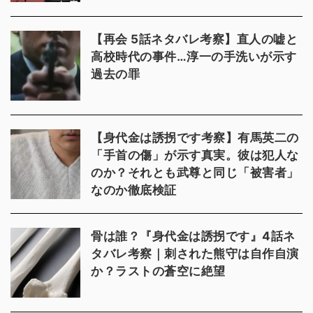
【再会 5話ネタバレ考察】直人の嘘と
高校時代の事件…淳一の手洗いが示す
過去の罪
【身代金は誘拐です考察】有馬英二の
「手首の傷」が示す真実。彼は犯人な
のか？それとも武尊と同じ「被害者」
なのか徹底検証
骨は誰？『身代金は誘拐です』4話ネ
タバレ考察｜刺された熊守は自作自演
か？ラストの蒼空に絶望