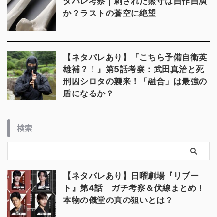
タバレ考察｜刺された熊守は自作自演
か？ラストの蒼空に絶望
【ネタバレあり】『こちら予備自衛英
雄補？！』第5話考察：武田真治と死
刑囚シロタの襲来！「融合」は最強の
盾になるか？
検索
【ネタバレあり】日曜劇場『リブー
ト』第4話 ガチ考察＆伏線まとめ！
本物の儀堂の真の狙いとは？