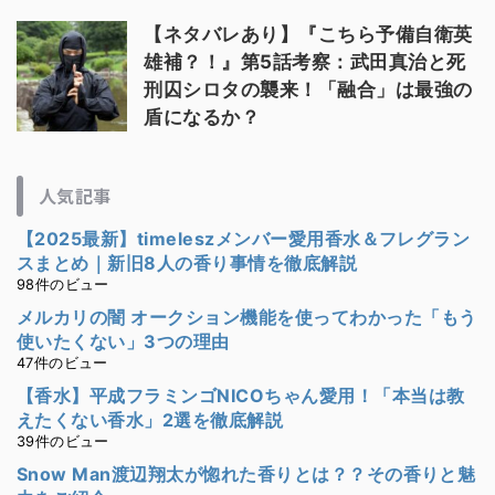
【ネタバレあり】『こちら予備自衛英
雄補？！』第5話考察：武田真治と死
刑囚シロタの襲来！「融合」は最強の
盾になるか？
人気記事
【2025最新】timeleszメンバー愛用香水＆フレグラン
スまとめ｜新旧8人の香り事情を徹底解説
98件のビュー
メルカリの闇 オークション機能を使ってわかった「もう
使いたくない」3つの理由
47件のビュー
【香水】平成フラミンゴNICOちゃん愛用！「本当は教
えたくない香水」2選を徹底解説
39件のビュー
Snow Man渡辺翔太が惚れた香りとは？？その香りと魅