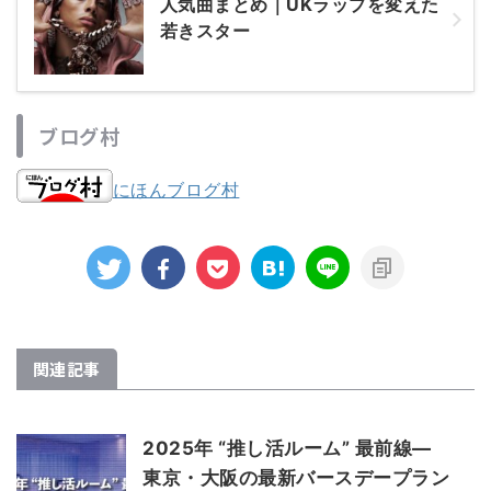
人気曲まとめ｜UKラップを変えた
若きスター
ブログ村
にほんブログ村
関連記事
2025年 “推し活ルーム” 最前線―
東京・大阪の最新バースデープラン