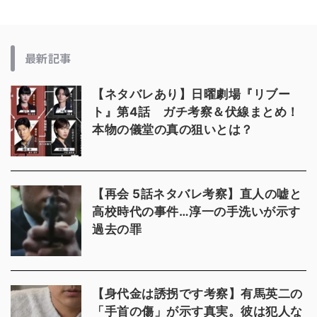
最新記事
【ネタバレあり】日曜劇場『リブー
ト』第4話 ガチ考察＆伏線まとめ！
本物の儀堂の真の狙いとは？
【再会 5話ネタバレ考察】直人の嘘と
高校時代の事件…淳一の手洗いが示す
過去の罪
【身代金は誘拐です考察】有馬英二の
「手首の傷」が示す真実。彼は犯人な