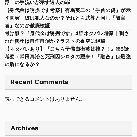
淳一の手洗いが示す過去の罪
【身代金は誘拐です考察】有馬英二の「手首の傷」が示
す真実。彼は犯人なのか？それとも武尊と同じ「被害
者」なのか徹底検証
骨は誰？『身代金は誘拐です』4話ネタバレ考察｜刺さ
れた熊守は自作自演か？ラストの蒼空に絶望
【ネタバレあり】『こちら予備自衛英雄補？！』第5話
考察：武田真治と死刑囚シロタの襲来！「融合」は最強
の盾になるか？
Recent Comments
表示できるコメントはありません。
Archives