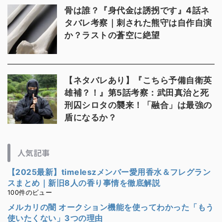
骨は誰？『身代金は誘拐です』4話ネ
タバレ考察｜刺された熊守は自作自演
か？ラストの蒼空に絶望
【ネタバレあり】『こちら予備自衛英
雄補？！』第5話考察：武田真治と死
刑囚シロタの襲来！「融合」は最強の
盾になるか？
人気記事
【2025最新】timeleszメンバー愛用香水＆フレグラン
スまとめ｜新旧8人の香り事情を徹底解説
100件のビュー
メルカリの闇 オークション機能を使ってわかった「もう
使いたくない」3つの理由