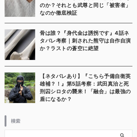
のか？それとも武尊と同じ「被害者」
なのか徹底検証
骨は誰？『身代金は誘拐です』4話ネ
タバレ考察｜刺された熊守は自作自演
か？ラストの蒼空に絶望
【ネタバレあり】『こちら予備自衛英
雄補？！』第5話考察：武田真治と死
刑囚シロタの襲来！「融合」は最強の
盾になるか？
検索