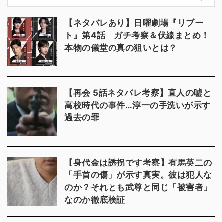
【ネタバレあり】日曜劇場『リブー
ト』第4話 ガチ考察＆伏線まとめ！
本物の儀堂の真の狙いとは？
【再会 5話ネタバレ考察】直人の嘘と
高校時代の事件…淳一の手洗いが示す
過去の罪
【身代金は誘拐です考察】有馬英二の
「手首の傷」が示す真実。彼は犯人な
のか？それとも武尊と同じ「被害者」
なのか徹底検証