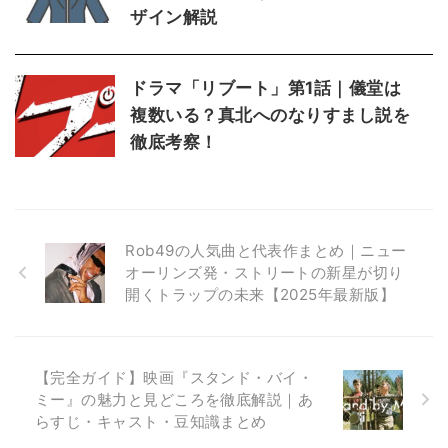
ザイン解説
ドラマ「リブート」第1話｜儀堂は
複数いる？真北へのなりすまし説を
徹底考察！
Rob49の人気曲と代表作まとめ｜ニュー
オーリンズ発・ストリートの新星が切り
開くトラップの未来【2025年最新版】
【完全ガイド】映画『スタンド・バイ・
ミー』の魅力と見どころを徹底解説｜あ
らすじ・キャスト・豆知識まとめ