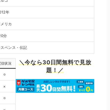
アルゴ
012年
アメリカ
20分
サスペンス・伝記
＼今なら30日間無料で見放
配信状況
題！／
⚪︎
×
⚪︎
×