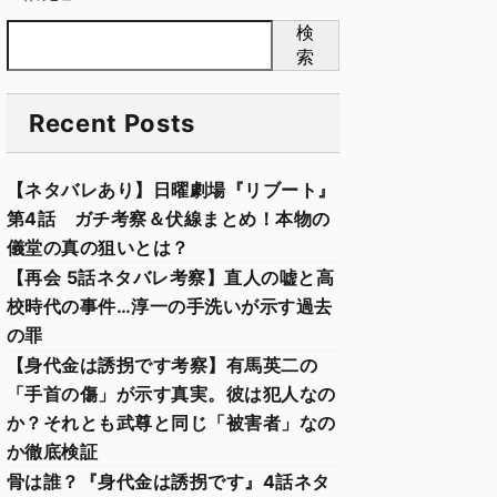
検
索
Recent Posts
【ネタバレあり】日曜劇場『リブート』
第4話 ガチ考察＆伏線まとめ！本物の
儀堂の真の狙いとは？
【再会 5話ネタバレ考察】直人の嘘と高
校時代の事件…淳一の手洗いが示す過去
の罪
【身代金は誘拐です考察】有馬英二の
「手首の傷」が示す真実。彼は犯人なの
か？それとも武尊と同じ「被害者」なの
か徹底検証
骨は誰？『身代金は誘拐です』4話ネタ