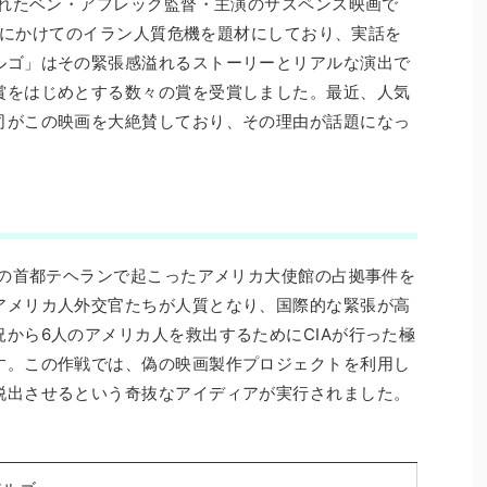
されたベン・アフレック監督・主演のサスペンス映画で
81年にかけてのイラン人質危機を題材にしており、実話を
ルゴ」はその緊張感溢れるストーリーとリアルな演出で
賞をはじめとする数々の賞を受賞しました。最近、人気
司がこの映画を大絶賛しており、その理由が話題になっ
ンの首都テヘランで起こったアメリカ大使館の占拠事件を
アメリカ人外交官たちが人質となり、国際的な緊張が高
から6人のアメリカ人を救出するためにCIAが行った極
す。この作戦では、偽の映画製作プロジェクトを利用し
脱出させるという奇抜なアイディアが実行されました。