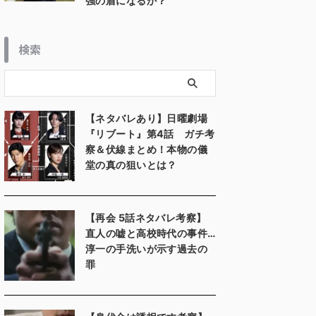
強の盾になるか？
検索
【ネタバレあり】日曜劇場
『リブート』第4話 ガチ考
察＆伏線まとめ！本物の儀
堂の真の狙いとは？
【再会 5話ネタバレ考察】
直人の嘘と高校時代の事件…
淳一の手洗いが示す過去の
罪