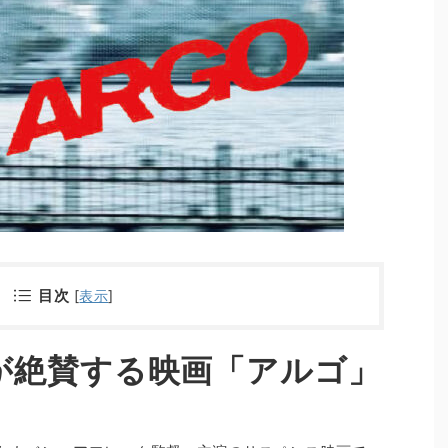
目次
[
表示
]
が絶賛する映画「アルゴ」