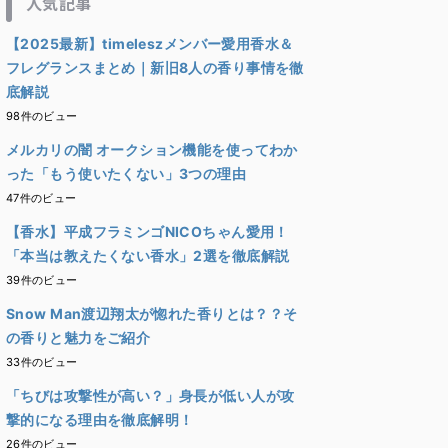
人気記事
【2025最新】timeleszメンバー愛用香水＆
フレグランスまとめ｜新旧8人の香り事情を徹
底解説
98件のビュー
メルカリの闇 オークション機能を使ってわか
った「もう使いたくない」3つの理由
47件のビュー
【香水】平成フラミンゴNICOちゃん愛用！
「本当は教えたくない香水」2選を徹底解説
39件のビュー
Snow Man渡辺翔太が惚れた香りとは？？そ
の香りと魅力をご紹介
33件のビュー
「ちびは攻撃性が高い？」身長が低い人が攻
撃的になる理由を徹底解明！
26件のビュー