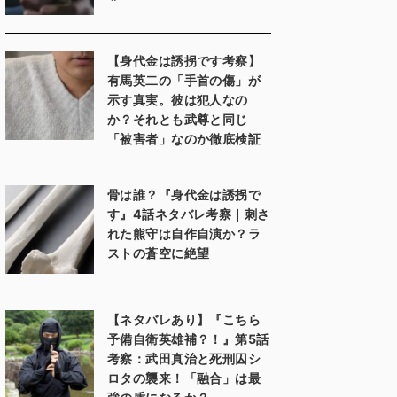
【身代金は誘拐です考察】
有馬英二の「手首の傷」が
示す真実。彼は犯人なの
か？それとも武尊と同じ
「被害者」なのか徹底検証
骨は誰？『身代金は誘拐で
す』4話ネタバレ考察｜刺さ
れた熊守は自作自演か？ラ
ストの蒼空に絶望
【ネタバレあり】『こちら
予備自衛英雄補？！』第5話
考察：武田真治と死刑囚シ
ロタの襲来！「融合」は最