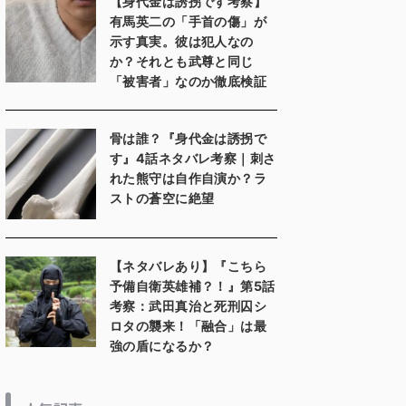
【身代金は誘拐です考察】
有馬英二の「手首の傷」が
示す真実。彼は犯人なの
か？それとも武尊と同じ
「被害者」なのか徹底検証
骨は誰？『身代金は誘拐で
す』4話ネタバレ考察｜刺さ
れた熊守は自作自演か？ラ
ストの蒼空に絶望
【ネタバレあり】『こちら
予備自衛英雄補？！』第5話
考察：武田真治と死刑囚シ
ロタの襲来！「融合」は最
強の盾になるか？