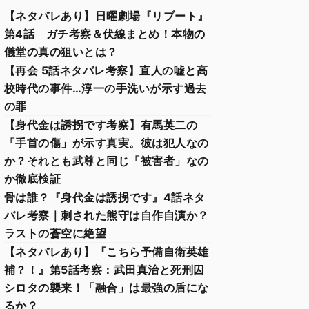
【ネタバレあり】日曜劇場『リブート』
第4話 ガチ考察＆伏線まとめ！本物の
儀堂の真の狙いとは？
【再会 5話ネタバレ考察】直人の嘘と高
校時代の事件…淳一の手洗いが示す過去
の罪
【身代金は誘拐です考察】有馬英二の
「手首の傷」が示す真実。彼は犯人なの
か？それとも武尊と同じ「被害者」なの
か徹底検証
骨は誰？『身代金は誘拐です』4話ネタ
バレ考察｜刺された熊守は自作自演か？
ラストの蒼空に絶望
【ネタバレあり】『こちら予備自衛英雄
補？！』第5話考察：武田真治と死刑囚
シロタの襲来！「融合」は最強の盾にな
るか？