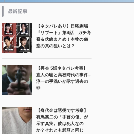
最新記事
【ネタバレあり】日曜劇場
『リブート』第4話 ガチ考
察＆伏線まとめ！本物の儀
堂の真の狙いとは？
【再会 5話ネタバレ考察】
直人の嘘と高校時代の事件…
淳一の手洗いが示す過去の
罪
【身代金は誘拐です考察】
有馬英二の「手首の傷」が
示す真実。彼は犯人なの
か？それとも武尊と同じ