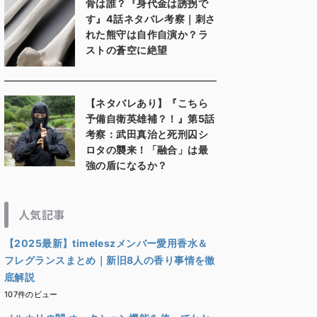
骨は誰？『身代金は誘拐で
す』4話ネタバレ考察｜刺さ
れた熊守は自作自演か？ラ
ストの蒼空に絶望
【ネタバレあり】『こちら
予備自衛英雄補？！』第5話
考察：武田真治と死刑囚シ
ロタの襲来！「融合」は最
強の盾になるか？
人気記事
【2025最新】timeleszメンバー愛用香水＆
フレグランスまとめ｜新旧8人の香り事情を徹
底解説
107件のビュー