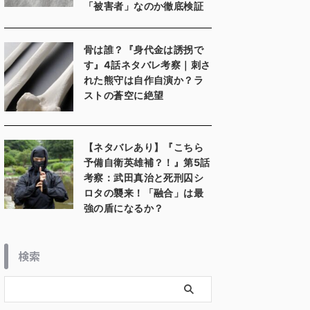
「被害者」なのか徹底検証
骨は誰？『身代金は誘拐で
す』4話ネタバレ考察｜刺さ
れた熊守は自作自演か？ラ
ストの蒼空に絶望
【ネタバレあり】『こちら
予備自衛英雄補？！』第5話
考察：武田真治と死刑囚シ
ロタの襲来！「融合」は最
強の盾になるか？
検索