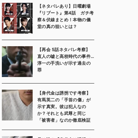
【ネタバレあり】日曜劇場
『リブート』第4話 ガチ考
察＆伏線まとめ！本物の儀
堂の真の狙いとは？
【再会 5話ネタバレ考察】
直人の嘘と高校時代の事件…
淳一の手洗いが示す過去の
罪
【身代金は誘拐です考察】
有馬英二の「手首の傷」が
示す真実。彼は犯人なの
か？それとも武尊と同じ
「被害者」なのか徹底検証