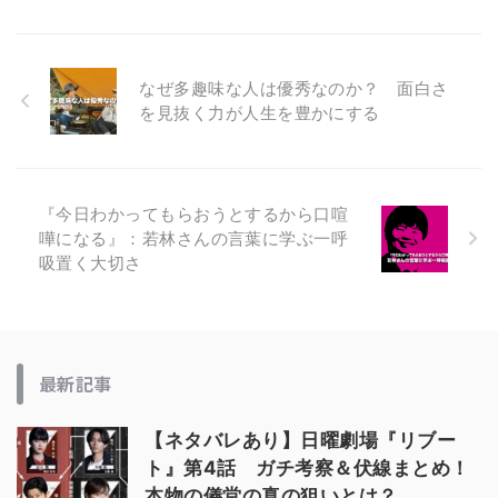
なぜ多趣味な人は優秀なのか？ 面白さ
を見抜く力が人生を豊かにする
『今日わかってもらおうとするから口喧
嘩になる』：若林さんの言葉に学ぶ一呼
吸置く大切さ
最新記事
【ネタバレあり】日曜劇場『リブー
ト』第4話 ガチ考察＆伏線まとめ！
本物の儀堂の真の狙いとは？