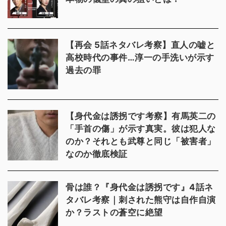
【再会 5話ネタバレ考察】直人の嘘と
高校時代の事件…淳一の手洗いが示す
過去の罪
【身代金は誘拐です考察】有馬英二の
「手首の傷」が示す真実。彼は犯人な
のか？それとも武尊と同じ「被害者」
なのか徹底検証
骨は誰？『身代金は誘拐です』4話ネ
タバレ考察｜刺された熊守は自作自演
か？ラストの蒼空に絶望