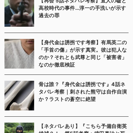
【再会 5話ネタバレ考察】直人の嘘と
高校時代の事件…淳一の手洗いが示す
過去の罪
【身代金は誘拐です考察】有馬英二の
「手首の傷」が示す真実。彼は犯人な
のか？それとも武尊と同じ「被害者」
なのか徹底検証
骨は誰？『身代金は誘拐です』4話ネ
タバレ考察｜刺された熊守は自作自演
か？ラストの蒼空に絶望
【ネタバレあり】『こちら予備自衛英