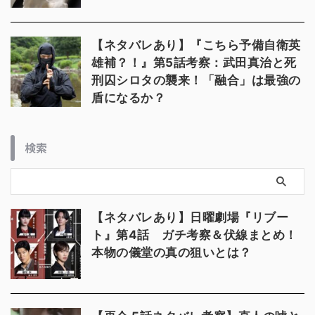
【ネタバレあり】『こちら予備自衛英
雄補？！』第5話考察：武田真治と死
刑囚シロタの襲来！「融合」は最強の
盾になるか？
検索
【ネタバレあり】日曜劇場『リブー
ト』第4話 ガチ考察＆伏線まとめ！
本物の儀堂の真の狙いとは？