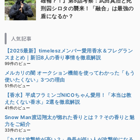
雄補？！』第5話考察：武田真治と死
刑囚シロタの襲来！「融合」は最強の
盾になるか？
人気記事
【2025最新】timeleszメンバー愛用香水＆フレグラン
スまとめ｜新旧8人の香り事情を徹底解説
99件のビュー
メルカリの闇 オークション機能を使ってわかった「もう
使いたくない」3つの理由
51件のビュー
【香水】平成フラミンゴNICOちゃん愛用！「本当は教
えたくない香水」2選を徹底解説
41件のビュー
Snow Man渡辺翔太が惚れた香りとは？？その香りと魅
力をご紹介
33件のビュー
「ちびは攻撃性が高い？」身長が低い人が攻撃的になる