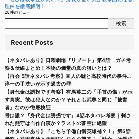
理由を徹底解明！
28件のビュー
検索
Recent Posts
【ネタバレあり】日曜劇場『リブート』第4話 ガチ考
察＆伏線まとめ！本物の儀堂の真の狙いとは？
【再会 5話ネタバレ考察】直人の嘘と高校時代の事件…
淳一の手洗いが示す過去の罪
【身代金は誘拐です考察】有馬英二の「手首の傷」が示
す真実。彼は犯人なのか？それとも武尊と同じ「被害
者」なのか徹底検証
骨は誰？『身代金は誘拐です』4話ネタバレ考察｜刺さ
れた熊守は自作自演か？ラストの蒼空に絶望
【ネタバレあり】『こちら予備自衛英雄補？！』第5話
考察：武田真治と死刑囚シロタの襲来！「融合」は最強