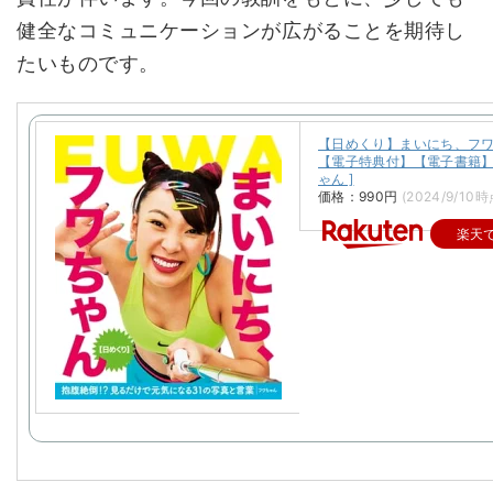
健全なコミュニケーションが広がることを期待し
たいものです。
【日めくり】まいにち、フ
【電子特典付】【電子書籍】
ゃん ]
価格：990円
(2024/9/10時
楽天