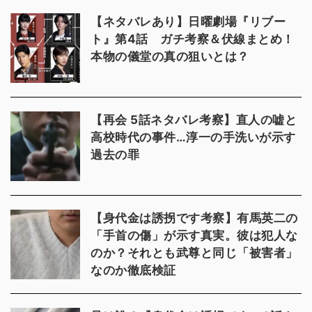
【ネタバレあり】日曜劇場『リブー
ト』第4話 ガチ考察＆伏線まとめ！
本物の儀堂の真の狙いとは？
【再会 5話ネタバレ考察】直人の嘘と
高校時代の事件…淳一の手洗いが示す
過去の罪
【身代金は誘拐です考察】有馬英二の
「手首の傷」が示す真実。彼は犯人な
のか？それとも武尊と同じ「被害者」
なのか徹底検証