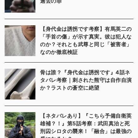
過去の罪
【身代金は誘拐です考察】有馬英二の
「手首の傷」が示す真実。彼は犯人な
のか？それとも武尊と同じ「被害者」
なのか徹底検証
骨は誰？『身代金は誘拐です』4話ネ
タバレ考察｜刺された熊守は自作自演
か？ラストの蒼空に絶望
【ネタバレあり】『こちら予備自衛英
雄補？！』第5話考察：武田真治と死
刑囚シロタの襲来！「融合」は最強の