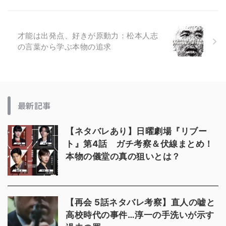
才能は出発点、好きが原動力：松本人志
の言葉から学ぶ本物の追求
最新記事
【ネタバレあり】日曜劇場『リブー
ト』第4話 ガチ考察＆伏線まとめ！
本物の儀堂の真の狙いとは？
【再会 5話ネタバレ考察】直人の嘘と
高校時代の事件…淳一の手洗いが示す