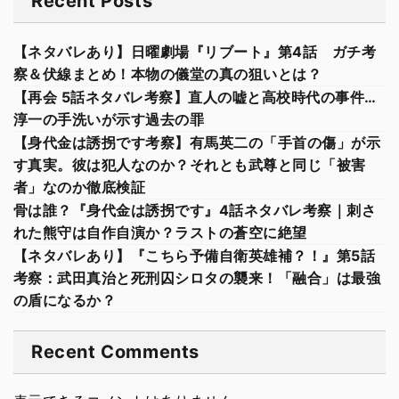
Recent Posts
【ネタバレあり】日曜劇場『リブート』第4話 ガチ考
察＆伏線まとめ！本物の儀堂の真の狙いとは？
【再会 5話ネタバレ考察】直人の嘘と高校時代の事件…
淳一の手洗いが示す過去の罪
【身代金は誘拐です考察】有馬英二の「手首の傷」が示
す真実。彼は犯人なのか？それとも武尊と同じ「被害
者」なのか徹底検証
骨は誰？『身代金は誘拐です』4話ネタバレ考察｜刺さ
れた熊守は自作自演か？ラストの蒼空に絶望
【ネタバレあり】『こちら予備自衛英雄補？！』第5話
考察：武田真治と死刑囚シロタの襲来！「融合」は最強
の盾になるか？
Recent Comments