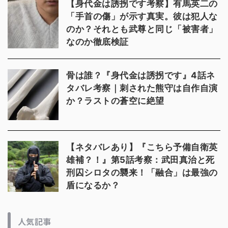
【身代金は誘拐です考察】有馬英二の
「手首の傷」が示す真実。彼は犯人な
のか？それとも武尊と同じ「被害者」
なのか徹底検証
骨は誰？『身代金は誘拐です』4話ネ
タバレ考察｜刺された熊守は自作自演
か？ラストの蒼空に絶望
【ネタバレあり】『こちら予備自衛英
雄補？！』第5話考察：武田真治と死
刑囚シロタの襲来！「融合」は最強の
盾になるか？
人気記事