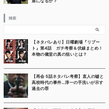
盾になるか？
検索
【ネタバレあり】日曜劇場『リブー
ト』第4話 ガチ考察＆伏線まとめ！
本物の儀堂の真の狙いとは？
【再会 5話ネタバレ考察】直人の嘘と
高校時代の事件…淳一の手洗いが示す
過去の罪