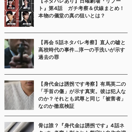
【ネタバレあり】日曜劇場『リブー
ト』第4話 ガチ考察＆伏線まとめ！
本物の儀堂の真の狙いとは？
【再会 5話ネタバレ考察】直人の嘘と
高校時代の事件…淳一の手洗いが示す
過去の罪
【身代金は誘拐です考察】有馬英二の
「手首の傷」が示す真実。彼は犯人な
のか？それとも武尊と同じ「被害者」
なのか徹底検証
骨は誰？『身代金は誘拐です』4話ネ