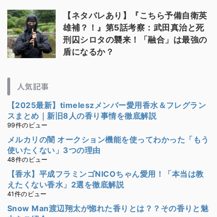
【ネタバレあり】『こちら予備自衛英
雄補？！』第5話考察：武田真治と死
刑囚シロタの襲来！「融合」は最強の
盾になるか？
人気記事
【2025最新】timeleszメンバー愛用香水＆フレグラン
スまとめ｜新旧8人の香り事情を徹底解説
99件のビュー
メルカリの闇 オークション機能を使ってわかった「もう
使いたくない」3つの理由
48件のビュー
【香水】平成フラミンゴNICOちゃん愛用！「本当は教
えたくない香水」2選を徹底解説
41件のビュー
Snow Man渡辺翔太が惚れた香りとは？？その香りと魅