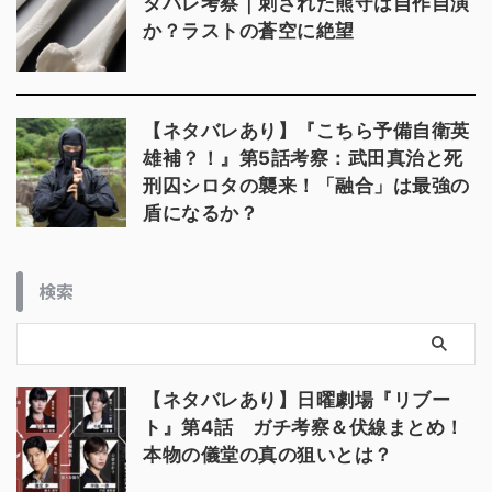
タバレ考察｜刺された熊守は自作自演
か？ラストの蒼空に絶望
【ネタバレあり】『こちら予備自衛英
雄補？！』第5話考察：武田真治と死
刑囚シロタの襲来！「融合」は最強の
盾になるか？
検索
【ネタバレあり】日曜劇場『リブー
ト』第4話 ガチ考察＆伏線まとめ！
本物の儀堂の真の狙いとは？