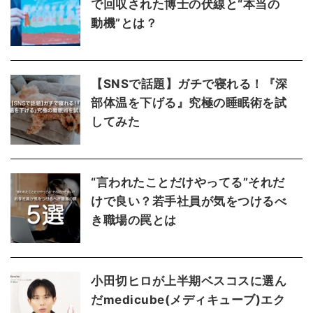
で回収された博士の伏線と“本当の
動機”とは？
【SNSで話題】ガチで寝れる！『深
部体温を下げる』究極の睡眠術を試
してみた
“言われたことだけやってる”それだ
けで良い？若手社員が気をつけるべ
き職場の罠とは
小田切ヒロが上半期ベスコスに選ん
だmedicube(メディキューブ)エク