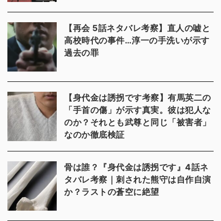
【再会 5話ネタバレ考察】直人の嘘と
高校時代の事件…淳一の手洗いが示す
過去の罪
【身代金は誘拐です考察】有馬英二の
「手首の傷」が示す真実。彼は犯人な
のか？それとも武尊と同じ「被害者」
なのか徹底検証
骨は誰？『身代金は誘拐です』4話ネ
タバレ考察｜刺された熊守は自作自演
か？ラストの蒼空に絶望