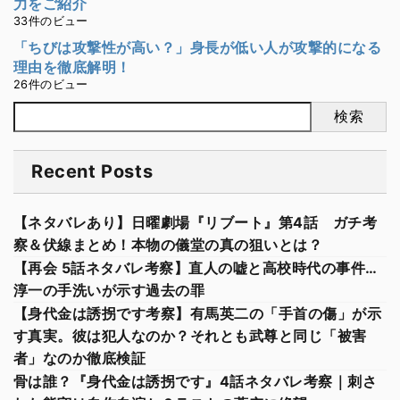
力をご紹介
33件のビュー
「ちびは攻撃性が高い？」身長が低い人が攻撃的になる
理由を徹底解明！
26件のビュー
検索
Recent Posts
【ネタバレあり】日曜劇場『リブート』第4話 ガチ考
察＆伏線まとめ！本物の儀堂の真の狙いとは？
【再会 5話ネタバレ考察】直人の嘘と高校時代の事件…
淳一の手洗いが示す過去の罪
【身代金は誘拐です考察】有馬英二の「手首の傷」が示
す真実。彼は犯人なのか？それとも武尊と同じ「被害
者」なのか徹底検証
骨は誰？『身代金は誘拐です』4話ネタバレ考察｜刺さ