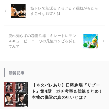
筋トレで若返る？老ける？運動がもたら
す意外な影響とは
疲れ知らずの秘密兵器！キレートレモン
＆キューピーコーワの最強コンビを試し
てみて
最新記事
【ネタバレあり】日曜劇場『リブー
ト』第4話 ガチ考察＆伏線まとめ！
本物の儀堂の真の狙いとは？