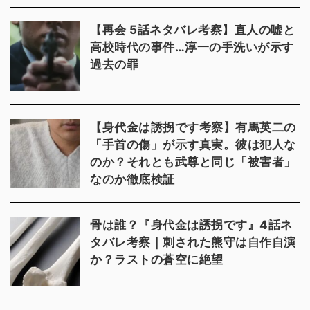
【再会 5話ネタバレ考察】直人の嘘と
高校時代の事件…淳一の手洗いが示す
過去の罪
【身代金は誘拐です考察】有馬英二の
「手首の傷」が示す真実。彼は犯人な
のか？それとも武尊と同じ「被害者」
なのか徹底検証
骨は誰？『身代金は誘拐です』4話ネ
タバレ考察｜刺された熊守は自作自演
か？ラストの蒼空に絶望