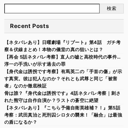
検索
Recent Posts
【ネタバレあり】日曜劇場『リブート』第4話 ガチ考
察＆伏線まとめ！本物の儀堂の真の狙いとは？
【再会 5話ネタバレ考察】直人の嘘と高校時代の事件…
淳一の手洗いが示す過去の罪
【身代金は誘拐です考察】有馬英二の「手首の傷」が示
す真実。彼は犯人なのか？それとも武尊と同じ「被害
者」なのか徹底検証
骨は誰？『身代金は誘拐です』4話ネタバレ考察｜刺さ
れた熊守は自作自演か？ラストの蒼空に絶望
【ネタバレあり】『こちら予備自衛英雄補？！』第5話
考察：武田真治と死刑囚シロタの襲来！「融合」は最強
の盾になるか？