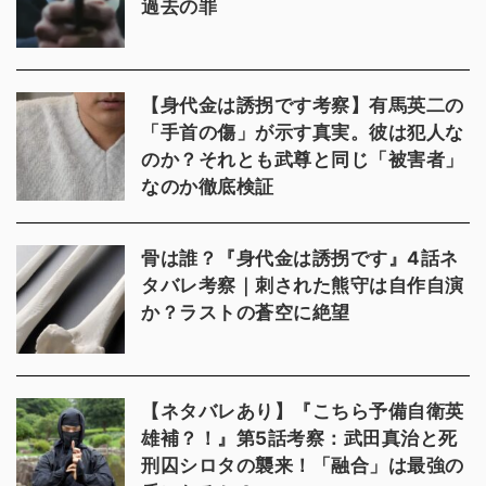
過去の罪
【身代金は誘拐です考察】有馬英二の
「手首の傷」が示す真実。彼は犯人な
のか？それとも武尊と同じ「被害者」
なのか徹底検証
骨は誰？『身代金は誘拐です』4話ネ
タバレ考察｜刺された熊守は自作自演
か？ラストの蒼空に絶望
【ネタバレあり】『こちら予備自衛英
雄補？！』第5話考察：武田真治と死
刑囚シロタの襲来！「融合」は最強の