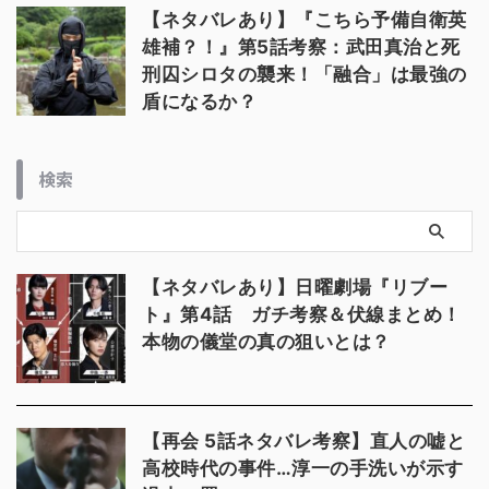
【ネタバレあり】『こちら予備自衛英
雄補？！』第5話考察：武田真治と死
刑囚シロタの襲来！「融合」は最強の
盾になるか？
検索
【ネタバレあり】日曜劇場『リブー
ト』第4話 ガチ考察＆伏線まとめ！
本物の儀堂の真の狙いとは？
【再会 5話ネタバレ考察】直人の嘘と
高校時代の事件…淳一の手洗いが示す