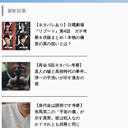
最新記事
【ネタバレあり】日曜劇場
『リブート』第4話 ガチ考
察＆伏線まとめ！本物の儀
堂の真の狙いとは？
【再会 5話ネタバレ考察】
直人の嘘と高校時代の事件…
淳一の手洗いが示す過去の
罪
【身代金は誘拐です考察】
有馬英二の「手首の傷」が
示す真実。彼は犯人なの
か？それとも武尊と同じ