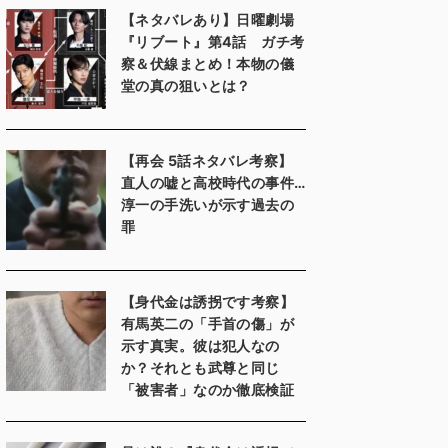
【ネタバレあり】日曜劇場
『リブート』第4話 ガチ考
察＆伏線まとめ！本物の儀
堂の真の狙いとは？
【再会 5話ネタバレ考察】
直人の嘘と高校時代の事件…
淳一の手洗いが示す過去の
罪
【身代金は誘拐です考察】
有馬英二の「手首の傷」が
示す真実。彼は犯人なの
か？それとも武尊と同じ
「被害者」なのか徹底検証