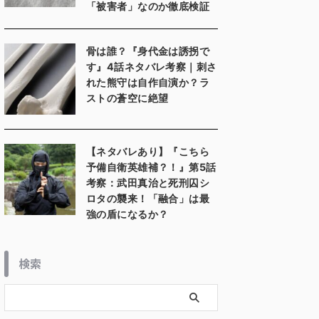
「被害者」なのか徹底検証
骨は誰？『身代金は誘拐で
す』4話ネタバレ考察｜刺さ
れた熊守は自作自演か？ラ
ストの蒼空に絶望
【ネタバレあり】『こちら
予備自衛英雄補？！』第5話
考察：武田真治と死刑囚シ
ロタの襲来！「融合」は最
強の盾になるか？
検索