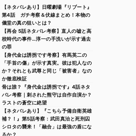
【ネタバレあり】日曜劇場『リブート』
第4話 ガチ考察＆伏線まとめ！本物の
儀堂の真の狙いとは？
【再会 5話ネタバレ考察】直人の嘘と高
校時代の事件…淳一の手洗いが示す過去
の罪
【身代金は誘拐です考察】有馬英二の
「手首の傷」が示す真実。彼は犯人なの
か？それとも武尊と同じ「被害者」なの
か徹底検証
骨は誰？『身代金は誘拐です』4話ネタ
バレ考察｜刺された熊守は自作自演か？
ラストの蒼空に絶望
【ネタバレあり】『こちら予備自衛英雄
補？！』第5話考察：武田真治と死刑囚
シロタの襲来！「融合」は最強の盾にな
るか？