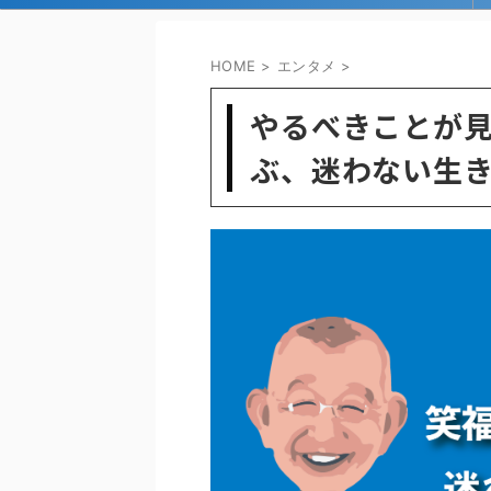
HOME
>
エンタメ
>
やるべきことが
ぶ、迷わない生