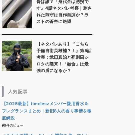
骨は誰？『身代金は誘拐で
す』4話ネタバレ考察｜刺さ
れた熊守は自作自演か？ラ
ストの蒼空に絶望
【ネタバレあり】『こちら
予備自衛英雄補？！』第5話
考察：武田真治と死刑囚シ
ロタの襲来！「融合」は最
強の盾になるか？
人気記事
【2025最新】timeleszメンバー愛用香水＆
フレグランスまとめ｜新旧8人の香り事情を徹
底解説
90件のビュー