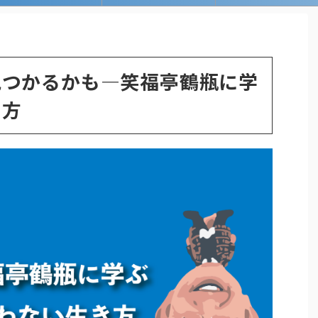
見つかるかも—笑福亭鶴瓶に学
き方