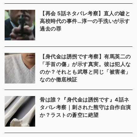
【再会 5話ネタバレ考察】直人の嘘と
高校時代の事件…淳一の手洗いが示す
過去の罪
【身代金は誘拐です考察】有馬英二の
「手首の傷」が示す真実。彼は犯人な
のか？それとも武尊と同じ「被害者」
なのか徹底検証
骨は誰？『身代金は誘拐です』4話ネ
タバレ考察｜刺された熊守は自作自演
か？ラストの蒼空に絶望