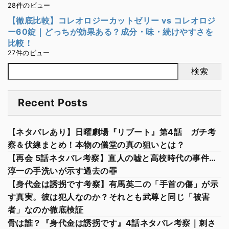
28件のビュー
【徹底比較】コレオロジーカットゼリー vs コレオロジ
ー60錠｜どっちが効果ある？成分・味・続けやすさを
比較！
27件のビュー
検索
Recent Posts
【ネタバレあり】日曜劇場『リブート』第4話 ガチ考
察＆伏線まとめ！本物の儀堂の真の狙いとは？
【再会 5話ネタバレ考察】直人の嘘と高校時代の事件…
淳一の手洗いが示す過去の罪
【身代金は誘拐です考察】有馬英二の「手首の傷」が示
す真実。彼は犯人なのか？それとも武尊と同じ「被害
者」なのか徹底検証
骨は誰？『身代金は誘拐です』4話ネタバレ考察｜刺さ