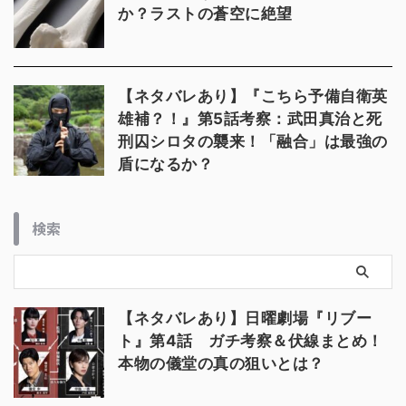
か？ラストの蒼空に絶望
【ネタバレあり】『こちら予備自衛英
雄補？！』第5話考察：武田真治と死
刑囚シロタの襲来！「融合」は最強の
盾になるか？
検索
【ネタバレあり】日曜劇場『リブー
ト』第4話 ガチ考察＆伏線まとめ！
本物の儀堂の真の狙いとは？