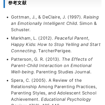
参考文献
Gottman, J., & DeClaire, J. (1997).
Raising
an Emotionally Intelligent Child
. Simon &
Schuster.
Markham, L. (2012).
Peaceful Parent,
Happy Kids: How to Stop Yelling and Start
Connecting
. TarcherPerigee.
Patterson, G. R. (2013).
The Effects of
Parent-Child Interaction on Emotional
Well-being
. Parenting Studies Journal.
Spera, C. (2005). A Review of the
Relationship Among Parenting Practices,
Parenting Styles, and Adolescent School
Achievement.
Educational Psychology