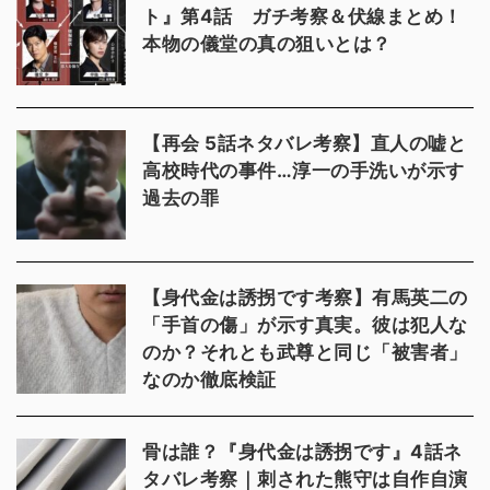
ト』第4話 ガチ考察＆伏線まとめ！
本物の儀堂の真の狙いとは？
【再会 5話ネタバレ考察】直人の嘘と
高校時代の事件…淳一の手洗いが示す
過去の罪
【身代金は誘拐です考察】有馬英二の
「手首の傷」が示す真実。彼は犯人な
のか？それとも武尊と同じ「被害者」
なのか徹底検証
骨は誰？『身代金は誘拐です』4話ネ
タバレ考察｜刺された熊守は自作自演