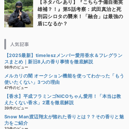
【ネタバレあり】『こちら予備自衛英
雄補？！』第5話考察：武田真治と死
刑囚シロタの襲来！「融合」は最強の
盾になるか？
人気記事
【2025最新】timeleszメンバー愛用香水＆フレグラン
スまとめ｜新旧8人の香り事情を徹底解説
98件のビュー
メルカリの闇 オークション機能を使ってわかった「もう
使いたくない」3つの理由
47件のビュー
【香水】平成フラミンゴNICOちゃん愛用！「本当は教
えたくない香水」2選を徹底解説
39件のビュー
Snow Man渡辺翔太が惚れた香りとは？？その香りと魅
力をご紹介
33件のビュー