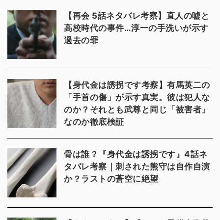
【再会 5話ネタバレ考察】直人の嘘と
高校時代の事件…淳一の手洗いが示す
過去の罪
【身代金は誘拐です考察】有馬英二の
「手首の傷」が示す真実。彼は犯人な
のか？それとも武尊と同じ「被害者」
なのか徹底検証
骨は誰？『身代金は誘拐です』4話ネ
タバレ考察｜刺された熊守は自作自演
か？ラストの蒼空に絶望