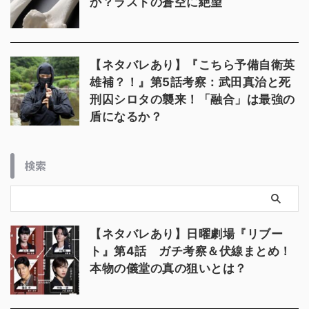
か？ラストの蒼空に絶望
【ネタバレあり】『こちら予備自衛英
雄補？！』第5話考察：武田真治と死
刑囚シロタの襲来！「融合」は最強の
盾になるか？
検索
【ネタバレあり】日曜劇場『リブー
ト』第4話 ガチ考察＆伏線まとめ！
本物の儀堂の真の狙いとは？