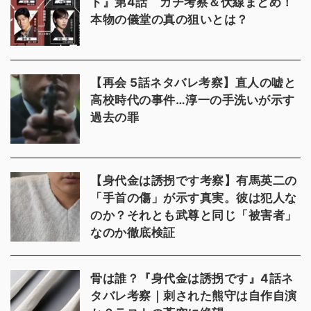
ト』第4話 ガチ考察＆伏線まとめ！
本物の儀堂の真の狙いとは？
【再会 5話ネタバレ考察】直人の嘘と
高校時代の事件…淳一の手洗いが示す
過去の罪
【身代金は誘拐です考察】有馬英二の
「手首の傷」が示す真実。彼は犯人な
のか？それとも武尊と同じ「被害者」
なのか徹底検証
骨は誰？『身代金は誘拐です』4話ネ
タバレ考察｜刺された熊守は自作自演