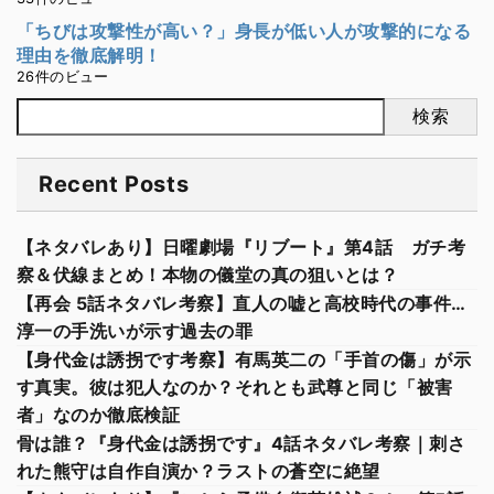
「ちびは攻撃性が高い？」身長が低い人が攻撃的になる
理由を徹底解明！
26件のビュー
検索
Recent Posts
【ネタバレあり】日曜劇場『リブート』第4話 ガチ考
察＆伏線まとめ！本物の儀堂の真の狙いとは？
【再会 5話ネタバレ考察】直人の嘘と高校時代の事件…
淳一の手洗いが示す過去の罪
【身代金は誘拐です考察】有馬英二の「手首の傷」が示
す真実。彼は犯人なのか？それとも武尊と同じ「被害
者」なのか徹底検証
骨は誰？『身代金は誘拐です』4話ネタバレ考察｜刺さ
れた熊守は自作自演か？ラストの蒼空に絶望