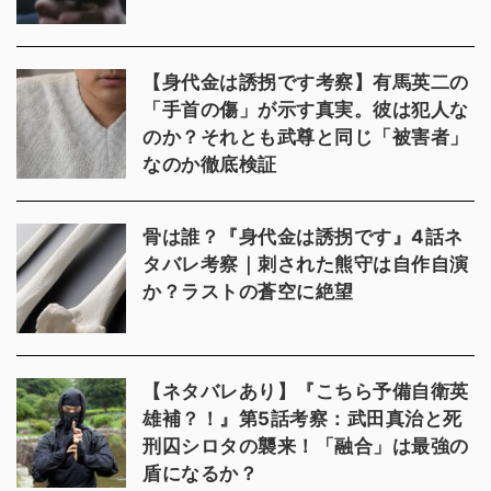
【身代金は誘拐です考察】有馬英二の
「手首の傷」が示す真実。彼は犯人な
のか？それとも武尊と同じ「被害者」
なのか徹底検証
骨は誰？『身代金は誘拐です』4話ネ
タバレ考察｜刺された熊守は自作自演
か？ラストの蒼空に絶望
【ネタバレあり】『こちら予備自衛英
雄補？！』第5話考察：武田真治と死
刑囚シロタの襲来！「融合」は最強の
盾になるか？