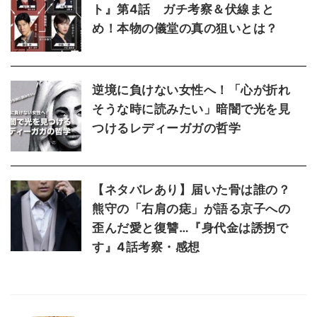
ト』第4話 ガチ考察＆伏線まと
め！本物の儀堂の真の狙いとは？
逆境に負けない女性へ！「心が折れ
そうな時に読みたい」暗闇で光を見
つけるレディーガガの哲学
【ネタバレあり】届いた骨は誰の？
熊守の「右肩の痣」が語る京子への
歪んだ愛と復讐…『身代金は誘拐で
す』4話考察・感想