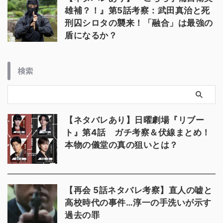
雄補？！』第5話考察：武田真治と死
刑囚シロタの襲来！「融合」は最強の
盾になるか？
検索
【ネタバレあり】日曜劇場『リブー
ト』第4話 ガチ考察＆伏線まとめ！
本物の儀堂の真の狙いとは？
【再会 5話ネタバレ考察】直人の嘘と
高校時代の事件…淳一の手洗いが示す
過去の罪