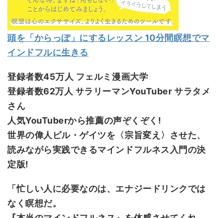
頭を「からっぽ」にするレッスン 10分間瞑想でマ
インドフルに生きる
登録者数45万人 フェルミ漫画大学
登録者数62万人 サラリーマンYouTuber サラタメ
さん
人気YouTuberから推薦の声ぞくぞく!
世界の偉人ビル・ゲイツを〈宗旨変え〉させた、
読みながら実践できるマインドフルネス入門の決
定版!
「忙しい人に必要なのは、エナジードリンクでは
なく瞑想だ。
『本当のマインドフルネス』を体感させてくれ