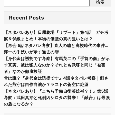
検索
Recent Posts
【ネタバレあり】日曜劇場『リブート』第4話 ガチ考
察＆伏線まとめ！本物の儀堂の真の狙いとは？
【再会 5話ネタバレ考察】直人の嘘と高校時代の事件…
淳一の手洗いが示す過去の罪
【身代金は誘拐です考察】有馬英二の「手首の傷」が示
す真実。彼は犯人なのか？それとも武尊と同じ「被害
者」なのか徹底検証
骨は誰？『身代金は誘拐です』4話ネタバレ考察｜刺さ
れた熊守は自作自演か？ラストの蒼空に絶望
【ネタバレあり】『こちら予備自衛英雄補？！』第5話
考察：武田真治と死刑囚シロタの襲来！「融合」は最強
の盾になるか？