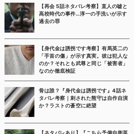
【再会 5話ネタバレ考察】直人の嘘と
高校時代の事件…淳一の手洗いが示す
過去の罪
【身代金は誘拐です考察】有馬英二の
「手首の傷」が示す真実。彼は犯人な
のか？それとも武尊と同じ「被害者」
なのか徹底検証
骨は誰？『身代金は誘拐です』4話ネ
タバレ考察｜刺された熊守は自作自演
か？ラストの蒼空に絶望
【ネタバレあり】『こちら予備自衛英