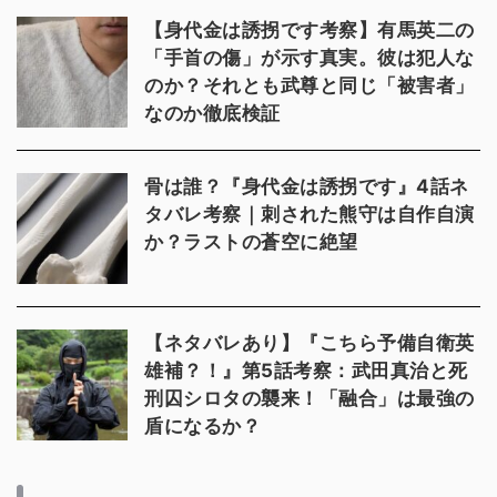
【身代金は誘拐です考察】有馬英二の
「手首の傷」が示す真実。彼は犯人な
のか？それとも武尊と同じ「被害者」
なのか徹底検証
骨は誰？『身代金は誘拐です』4話ネ
タバレ考察｜刺された熊守は自作自演
か？ラストの蒼空に絶望
【ネタバレあり】『こちら予備自衛英
雄補？！』第5話考察：武田真治と死
刑囚シロタの襲来！「融合」は最強の
盾になるか？