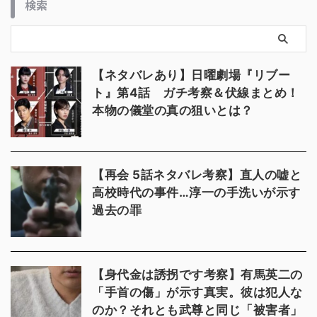
検索
【ネタバレあり】日曜劇場『リブー
ト』第4話 ガチ考察＆伏線まとめ！
本物の儀堂の真の狙いとは？
【再会 5話ネタバレ考察】直人の嘘と
高校時代の事件…淳一の手洗いが示す
過去の罪
【身代金は誘拐です考察】有馬英二の
「手首の傷」が示す真実。彼は犯人な
のか？それとも武尊と同じ「被害者」