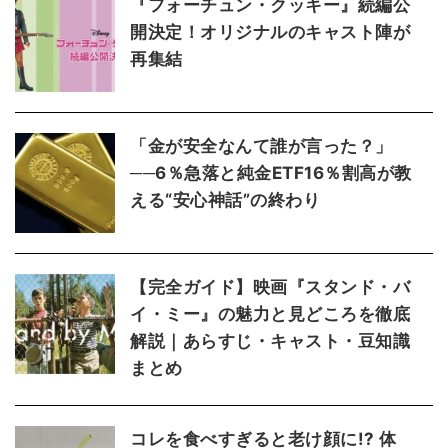
『フォーチュン・クッキー』続編公
開決定！オリジナルのキャスト陣が
再集結
「金が安全なんて誰が言った？」
──6％急落と純金ETF16％割高が教
える“安心神話”の終わり
【完全ガイド】映画『スタンド・バ
イ・ミー』の魅力と見どころを徹底
解説｜あらすじ・キャスト・豆知識
まとめ
コレを食べすぎると老け顔に!? 体