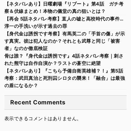
【ネタバレあり】日曜劇場『リブート』第4話 ガチ考
察＆伏線まとめ！本物の儀堂の真の狙いとは？
【再会 5話ネタバレ考察】直人の嘘と高校時代の事件…
淳一の手洗いが示す過去の罪
【身代金は誘拐です考察】有馬英二の「手首の傷」が示
す真実。彼は犯人なのか？それとも武尊と同じ「被害
者」なのか徹底検証
骨は誰？『身代金は誘拐です』4話ネタバレ考察｜刺さ
れた熊守は自作自演か？ラストの蒼空に絶望
【ネタバレあり】『こちら予備自衛英雄補？！』第5話
考察：武田真治と死刑囚シロタの襲来！「融合」は最強
の盾になるか？
Recent Comments
表示できるコメントはありません。