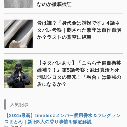
なのか徹底検証
骨は誰？『身代金は誘拐です』4話ネ
タバレ考察｜刺された熊守は自作自演
か？ラストの蒼空に絶望
【ネタバレあり】『こちら予備自衛英
雄補？！』第5話考察：武田真治と死
刑囚シロタの襲来！「融合」は最強の
盾になるか？
人気記事
【2025最新】timeleszメンバー愛用香水＆フレグラン
スまとめ｜新旧8人の香り事情を徹底解説