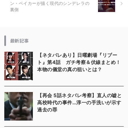
ン・ベイカーが描く現代のシンデレラの
裏側
最新記事
【ネタバレあり】日曜劇場『リブー
ト』第4話 ガチ考察＆伏線まとめ！
本物の儀堂の真の狙いとは？
【再会 5話ネタバレ考察】直人の嘘と
高校時代の事件…淳一の手洗いが示す
過去の罪