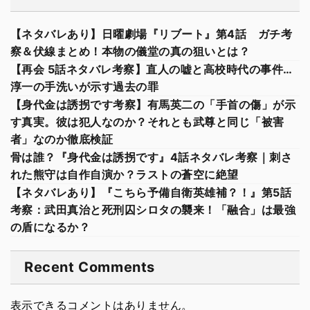
【ネタバレあり】日曜劇場『リブート』第4話 ガチ考
察＆伏線まとめ！本物の儀堂の真の狙いとは？
【再会 5話ネタバレ考察】直人の嘘と高校時代の事件…
淳一の手洗いが示す過去の罪
【身代金は誘拐です考察】有馬英二の「手首の傷」が示
す真実。彼は犯人なのか？それとも武尊と同じ「被害
者」なのか徹底検証
骨は誰？『身代金は誘拐です』4話ネタバレ考察｜刺さ
れた熊守は自作自演か？ラストの蒼空に絶望
【ネタバレあり】『こちら予備自衛英雄補？！』第5話
考察：武田真治と死刑囚シロタの襲来！「融合」は最強
の盾になるか？
Recent Comments
表示できるコメントはありません。