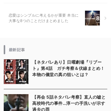
恋愛はシンプルに考えるかが重要 本当に
大事な8つのことだけまとめました
最新記事
【ネタバレあり】日曜劇場『リブー
ト』第4話 ガチ考察＆伏線まとめ！
本物の儀堂の真の狙いとは？
【再会 5話ネタバレ考察】直人の嘘と
高校時代の事件…淳一の手洗いが示す
過去の罪