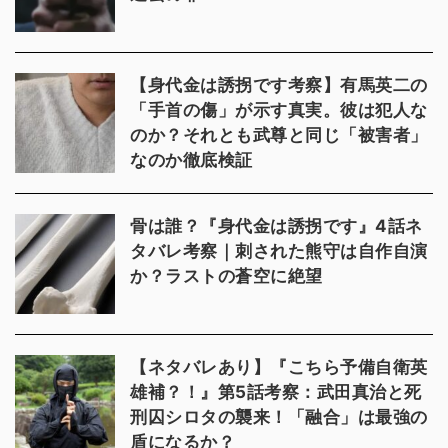
【身代金は誘拐です考察】有馬英二の
「手首の傷」が示す真実。彼は犯人な
のか？それとも武尊と同じ「被害者」
なのか徹底検証
骨は誰？『身代金は誘拐です』4話ネ
タバレ考察｜刺された熊守は自作自演
か？ラストの蒼空に絶望
【ネタバレあり】『こちら予備自衛英
雄補？！』第5話考察：武田真治と死
刑囚シロタの襲来！「融合」は最強の
盾になるか？