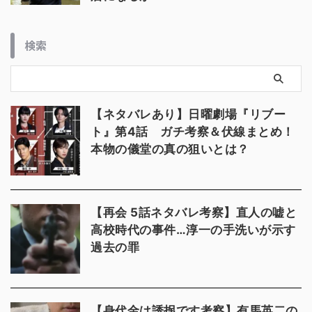
検索
【ネタバレあり】日曜劇場『リブー
ト』第4話 ガチ考察＆伏線まとめ！
本物の儀堂の真の狙いとは？
【再会 5話ネタバレ考察】直人の嘘と
高校時代の事件…淳一の手洗いが示す
過去の罪
【身代金は誘拐です考察】有馬英二の