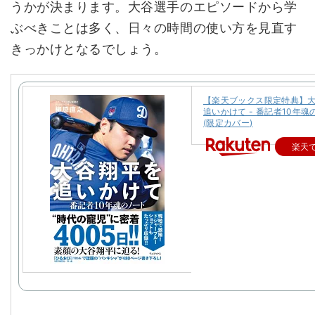
うかが決まります。大谷選手のエピソードから学
ぶべきことは多く、日々の時間の使い方を見直す
きっかけとなるでしょう。
【楽天ブックス限定特典】
追いかけて - 番記者10年魂
(限定カバー)
楽天