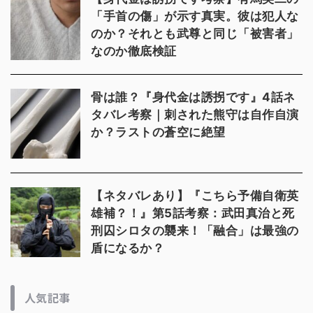
「手首の傷」が示す真実。彼は犯人な
のか？それとも武尊と同じ「被害者」
なのか徹底検証
骨は誰？『身代金は誘拐です』4話ネ
タバレ考察｜刺された熊守は自作自演
か？ラストの蒼空に絶望
【ネタバレあり】『こちら予備自衛英
雄補？！』第5話考察：武田真治と死
刑囚シロタの襲来！「融合」は最強の
盾になるか？
人気記事