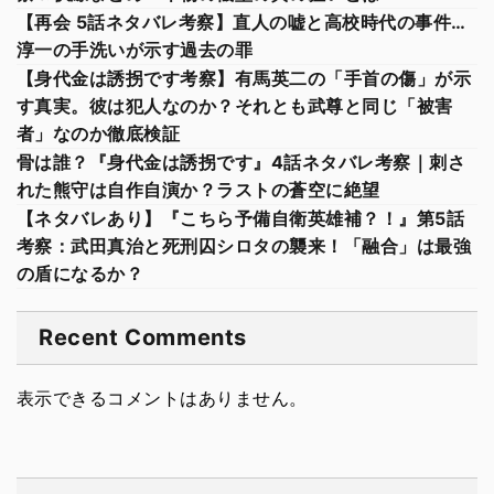
【再会 5話ネタバレ考察】直人の嘘と高校時代の事件…
淳一の手洗いが示す過去の罪
【身代金は誘拐です考察】有馬英二の「手首の傷」が示
す真実。彼は犯人なのか？それとも武尊と同じ「被害
者」なのか徹底検証
骨は誰？『身代金は誘拐です』4話ネタバレ考察｜刺さ
れた熊守は自作自演か？ラストの蒼空に絶望
【ネタバレあり】『こちら予備自衛英雄補？！』第5話
考察：武田真治と死刑囚シロタの襲来！「融合」は最強
の盾になるか？
Recent Comments
表示できるコメントはありません。