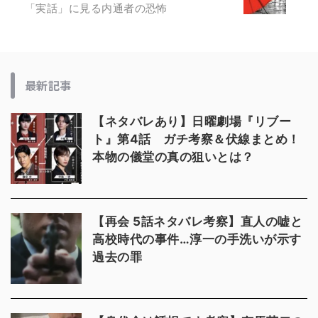
「実話」に見る内通者の恐怖
最新記事
【ネタバレあり】日曜劇場『リブー
ト』第4話 ガチ考察＆伏線まとめ！
本物の儀堂の真の狙いとは？
【再会 5話ネタバレ考察】直人の嘘と
高校時代の事件…淳一の手洗いが示す
過去の罪