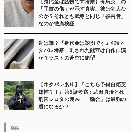
【身代金は誘拐です考察】有馬英二の
「手首の傷」が示す真実。彼は犯人な
のか？それとも武尊と同じ「被害者」
なのか徹底検証
骨は誰？『身代金は誘拐です』4話ネ
タバレ考察｜刺された熊守は自作自演
か？ラストの蒼空に絶望
【ネタバレあり】『こちら予備自衛英
雄補？！』第5話考察：武田真治と死
刑囚シロタの襲来！「融合」は最強の
盾になるか？
検索