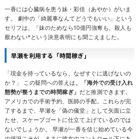
一香には心臓病を患う妹・彩佳（あやか）がいま
す。 劇中の「綺麗事なんてどうでもいい」という
セリフは、「妹のためなら10億円強奪も、殺人も
厭わない*という決意表明にも聞こえました。
早瀬を利用する「時間稼ぎ」
「現金を持っているなら、なぜすぐに逃げないの
か？」 この疑問への答えは
、「海外での受け入れ
態勢が整うまでの時間稼ぎ」
だと推測できます。
アメリカでの手術予約、医師の手配。これらが完
了するまで、早瀬を「偽の儀堂」として矢面に立
たせ、スケープゴートに仕立て上げているのでは
ないでしょうか。 早瀬が一香を信じ始めている今
の状況こそが、まさに彼女のコントロール下にあ