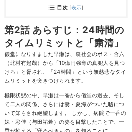
目次
[
表示
]
第2話 あらすじ：24時間の
タイムリミットと「粛清」
儀堂になりすました早瀬は、裏社会のボス・合六
（北村有起哉）から「10億円強奪の真犯人を見つ
けろ」と脅され、「24時間」という無慈悲なタイ
ムリミットを突きつけられます。
極限状態の中、早瀬は一香から儀堂の過去、そし
て二人の関係、さらには妻・夏海がついた嘘につ
いて知らされ絶望します。 しかし、病院で一香の
妹・彩佳（与田祐希）の姿を目撃したことで、一
香が抱える「守るべきもの」を知ることに。