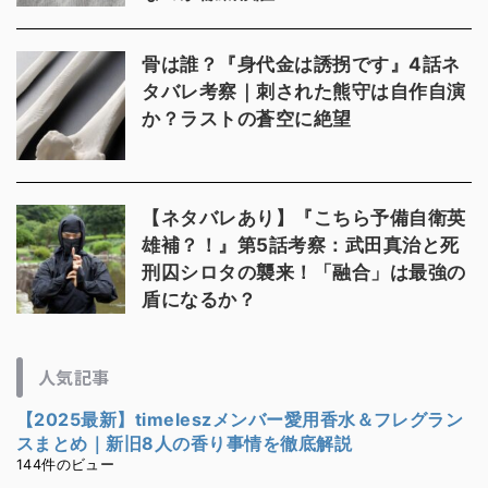
骨は誰？『身代金は誘拐です』4話ネ
タバレ考察｜刺された熊守は自作自演
か？ラストの蒼空に絶望
【ネタバレあり】『こちら予備自衛英
雄補？！』第5話考察：武田真治と死
刑囚シロタの襲来！「融合」は最強の
盾になるか？
人気記事
【2025最新】timeleszメンバー愛用香水＆フレグラン
スまとめ｜新旧8人の香り事情を徹底解説
144件のビュー