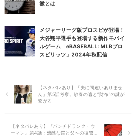
徴とは
メジャーリーグ版プロスピが登場！
大谷翔平選手も登場する新作モバイ
ルゲーム「eBASEBALL: MLBプロ
スピリッツ」2024年秋配信
【ネタバレあり】『夫に間違いありませ
ん』第5話考察。紗春の嘘と“財布”の謎が
繋がる
【ネタバレあり】『パンチドランク・ウ
ーマン』第4話：残酷な罠と父への復讐…