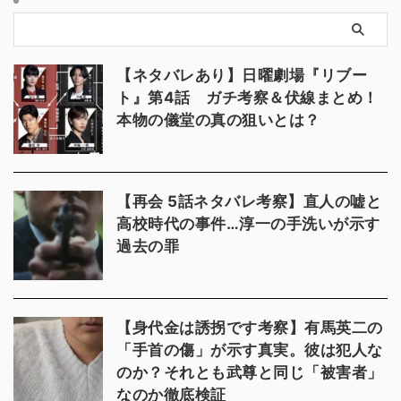
【ネタバレあり】日曜劇場『リブー
ト』第4話 ガチ考察＆伏線まとめ！
本物の儀堂の真の狙いとは？
【再会 5話ネタバレ考察】直人の嘘と
高校時代の事件…淳一の手洗いが示す
過去の罪
【身代金は誘拐です考察】有馬英二の
「手首の傷」が示す真実。彼は犯人な
のか？それとも武尊と同じ「被害者」
なのか徹底検証