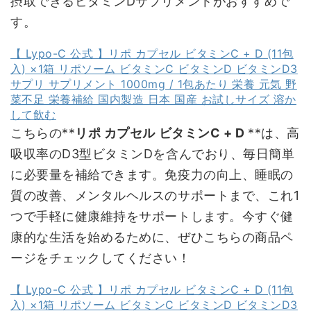
摂取できるビタミンDサプリメントがおすすめで
す。
【 Lypo-C 公式 】リポ カプセル ビタミンC + D (11包
入) ×1箱 リポソーム ビタミンC ビタミンD ビタミンD3
サプリ サプリメント 1000mg / 1包あたり 栄養 元気 野
菜不足 栄養補給 国内製造 日本 国産 お試しサイズ 溶か
して飲む
こちらの**
リポ カプセル ビタミンC + D
**は、高
吸収率のD3型ビタミンDを含んでおり、毎日簡単
に必要量を補給できます。免疫力の向上、睡眠の
質の改善、メンタルヘルスのサポートまで、これ1
つで手軽に健康維持をサポートします。今すぐ健
康的な生活を始めるために、ぜひこちらの商品ペ
ージをチェックしてください！
【 Lypo-C 公式 】リポ カプセル ビタミンC + D (11包
入) ×1箱 リポソーム ビタミンC ビタミンD ビタミンD3