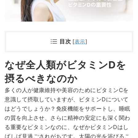
目次
[
表示
]
なぜ全人類がビタミンDを
摂るべきなのか
多くの人が健康維持や美容のためにビタミンCを
意識して摂取していますが、ビタミンDについて
はどうでしょうか？免疫機能をサポートし、睡眠
の質を向上させ、さらに精神の安定にも深く関わ
る重要なビタミンなのに、なぜかビタミンDはし
ばしば見過ごされがちです。太陽の光を浴びるこ