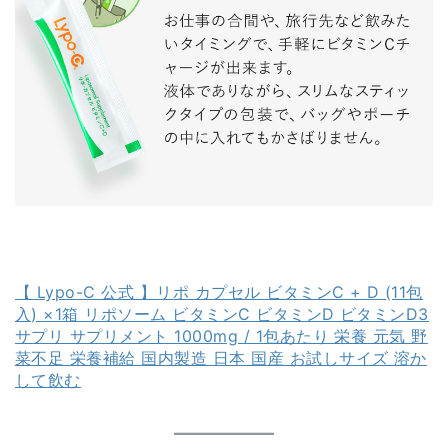
【 Lypo-C 公式 】リポ カプセル ビタミンC + D (11包
入) ×1箱 リポソーム ビタミンC ビタミンD ビタミンD3
サプリ サプリメント 1000mg / 1包あたり 栄養 元気 野
菜不足 栄養補給 国内製造 日本 国産 お試しサイズ 溶か
して飲む