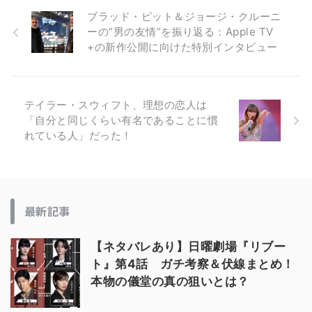
ブラッド・ピット＆ジョージ・クルーニ
ーの“男の友情”を振り返る：Apple TV
+の新作公開に向けた特別インタビュー
テイラー・スウィフト、理想の恋人は
「自分と同じくらい有名であることに慣
れている人」だった！
最新記事
【ネタバレあり】日曜劇場『リブー
ト』第4話 ガチ考察＆伏線まとめ！
本物の儀堂の真の狙いとは？