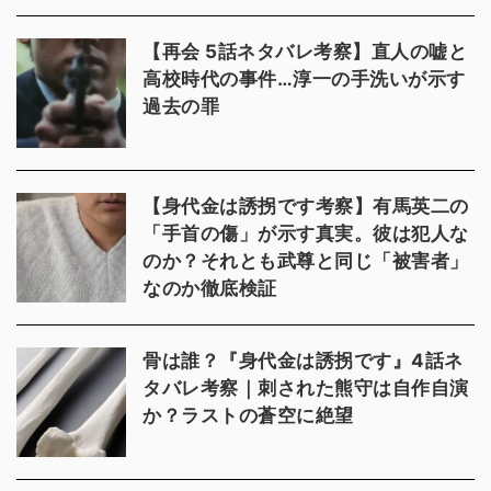
【再会 5話ネタバレ考察】直人の嘘と
高校時代の事件…淳一の手洗いが示す
過去の罪
【身代金は誘拐です考察】有馬英二の
「手首の傷」が示す真実。彼は犯人な
のか？それとも武尊と同じ「被害者」
なのか徹底検証
骨は誰？『身代金は誘拐です』4話ネ
タバレ考察｜刺された熊守は自作自演
か？ラストの蒼空に絶望