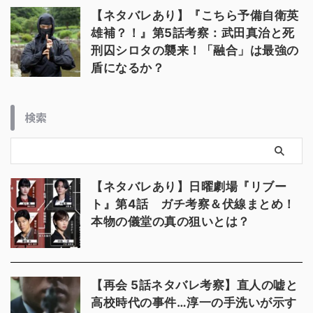
【ネタバレあり】『こちら予備自衛英
雄補？！』第5話考察：武田真治と死
刑囚シロタの襲来！「融合」は最強の
盾になるか？
検索
【ネタバレあり】日曜劇場『リブー
ト』第4話 ガチ考察＆伏線まとめ！
本物の儀堂の真の狙いとは？
【再会 5話ネタバレ考察】直人の嘘と
高校時代の事件…淳一の手洗いが示す