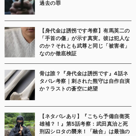
過去の罪
【身代金は誘拐です考察】有馬英二の
「手首の傷」が示す真実。彼は犯人な
のか？それとも武尊と同じ「被害者」
なのか徹底検証
骨は誰？『身代金は誘拐です』4話ネ
タバレ考察｜刺された熊守は自作自演
か？ラストの蒼空に絶望
【ネタバレあり】『こちら予備自衛英
雄補？！』第5話考察：武田真治と死
刑囚シロタの襲来！「融合」は最強の