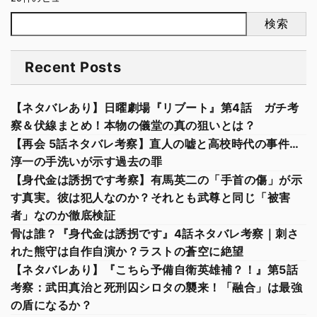
検索
Recent Posts
【ネタバレあり】日曜劇場『リブート』第4話 ガチ考
察＆伏線まとめ！本物の儀堂の真の狙いとは？
【再会 5話ネタバレ考察】直人の嘘と高校時代の事件…
淳一の手洗いが示す過去の罪
【身代金は誘拐です考察】有馬英二の「手首の傷」が示
す真実。彼は犯人なのか？それとも武尊と同じ「被害
者」なのか徹底検証
骨は誰？『身代金は誘拐です』4話ネタバレ考察｜刺さ
れた熊守は自作自演か？ラストの蒼空に絶望
【ネタバレあり】『こちら予備自衛英雄補？！』第5話
考察：武田真治と死刑囚シロタの襲来！「融合」は最強
の盾になるか？