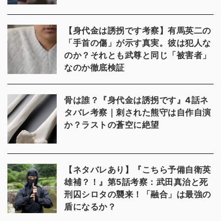
【身代金は誘拐です考察】有馬英二の
「手首の傷」が示す真実。彼は犯人な
のか？それとも武尊と同じ「被害者」
なのか徹底検証
骨は誰？『身代金は誘拐です』4話ネ
タバレ考察｜刺された熊守は自作自演
か？ラストの蒼空に絶望
【ネタバレあり】『こちら予備自衛英
雄補？！』第5話考察：武田真治と死
刑囚シロタの襲来！「融合」は最強の
盾になるか？