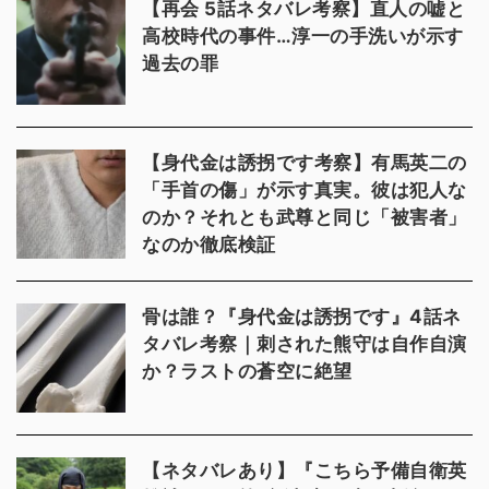
【再会 5話ネタバレ考察】直人の嘘と
高校時代の事件…淳一の手洗いが示す
過去の罪
【身代金は誘拐です考察】有馬英二の
「手首の傷」が示す真実。彼は犯人な
のか？それとも武尊と同じ「被害者」
なのか徹底検証
骨は誰？『身代金は誘拐です』4話ネ
タバレ考察｜刺された熊守は自作自演
か？ラストの蒼空に絶望
【ネタバレあり】『こちら予備自衛英