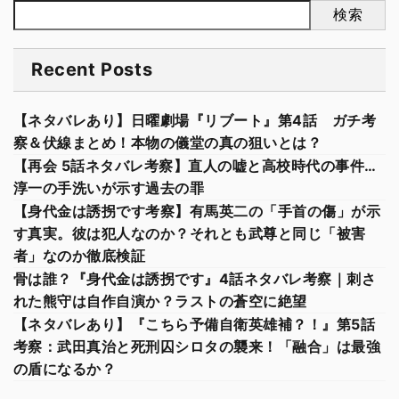
検索
Recent Posts
【ネタバレあり】日曜劇場『リブート』第4話 ガチ考
察＆伏線まとめ！本物の儀堂の真の狙いとは？
【再会 5話ネタバレ考察】直人の嘘と高校時代の事件…
淳一の手洗いが示す過去の罪
【身代金は誘拐です考察】有馬英二の「手首の傷」が示
す真実。彼は犯人なのか？それとも武尊と同じ「被害
者」なのか徹底検証
骨は誰？『身代金は誘拐です』4話ネタバレ考察｜刺さ
れた熊守は自作自演か？ラストの蒼空に絶望
【ネタバレあり】『こちら予備自衛英雄補？！』第5話
考察：武田真治と死刑囚シロタの襲来！「融合」は最強
の盾になるか？