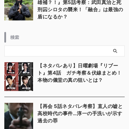
雄補？！』第5話考察：武田真治と死
刑囚シロタの襲来！「融合」は最強の
盾になるか？
検索
【ネタバレあり】日曜劇場『リブー
ト』第4話 ガチ考察＆伏線まとめ！
本物の儀堂の真の狙いとは？
【再会 5話ネタバレ考察】直人の嘘と
高校時代の事件…淳一の手洗いが示す
過去の罪