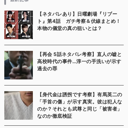
【ネタバレあり】日曜劇場『リブー
ト』第4話 ガチ考察＆伏線まとめ！
本物の儀堂の真の狙いとは？
【再会 5話ネタバレ考察】直人の嘘と
高校時代の事件…淳一の手洗いが示す
過去の罪
【身代金は誘拐です考察】有馬英二の
「手首の傷」が示す真実。彼は犯人な
のか？それとも武尊と同じ「被害者」
なのか徹底検証