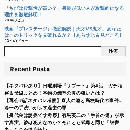
「ちびは攻撃性が高い？」身長が低い人が攻撃的になる
理由を徹底解明！
28件のビュー
映画『プレステージ』徹底解説｜天才VS鬼才、あなた
はこのトリックを見破れるか？【あらすじ＆見どころ】
23件のビュー
検索
Recent Posts
【ネタバレあり】日曜劇場『リブート』第4話 ガチ考
察＆伏線まとめ！本物の儀堂の真の狙いとは？
【再会 5話ネタバレ考察】直人の嘘と高校時代の事件…
淳一の手洗いが示す過去の罪
【身代金は誘拐です考察】有馬英二の「手首の傷」が示
す真実。彼は犯人なのか？それとも武尊と同じ「被害
者」なのか徹底検証