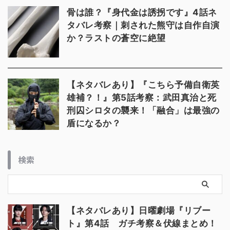
骨は誰？『身代金は誘拐です』4話ネ
タバレ考察｜刺された熊守は自作自演
か？ラストの蒼空に絶望
【ネタバレあり】『こちら予備自衛英
雄補？！』第5話考察：武田真治と死
刑囚シロタの襲来！「融合」は最強の
盾になるか？
検索
【ネタバレあり】日曜劇場『リブー
ト』第4話 ガチ考察＆伏線まとめ！