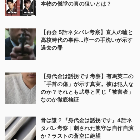
本物の儀堂の真の狙いとは？
【再会 5話ネタバレ考察】直人の嘘と
高校時代の事件…淳一の手洗いが示す
過去の罪
【身代金は誘拐です考察】有馬英二の
「手首の傷」が示す真実。彼は犯人な
のか？それとも武尊と同じ「被害者」
なのか徹底検証
骨は誰？『身代金は誘拐です』4話ネ
タバレ考察｜刺された熊守は自作自演
か？ラストの蒼空に絶望