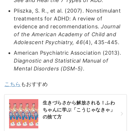
See and Heal the 7 Types of ADD.
Pliszka, S. R., et al. (2007). Nonstimulant
treatments for ADHD: A review of
evidence and recommendations.
Journal
of the American Academy of Child and
Adolescent Psychiatry, 46
(4), 435-445.
American Psychiatric Association (2013).
Diagnostic and Statistical Manual of
Mental Disorders (DSM-5).
こちら
もおすすめ
生きづらさから解放される！ふわ
ちゃんに学ぶ「こうじゃなきゃ」
の捨て方