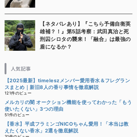
【ネタバレあり】『こちら予備自衛英
雄補？！』第5話考察：武田真治と死
刑囚シロタの襲来！「融合」は最強の
盾になるか？
人気記事
【2025最新】timeleszメンバー愛用香水＆フレグラン
スまとめ｜新旧8人の香り事情を徹底解説
121件のビュー
メルカリの闇 オークション機能を使ってわかった「もう
使いたくない」3つの理由
51件のビュー
【香水】平成フラミンゴNICOちゃん愛用！「本当は教
えたくない香水」2選を徹底解説
31件のビュー