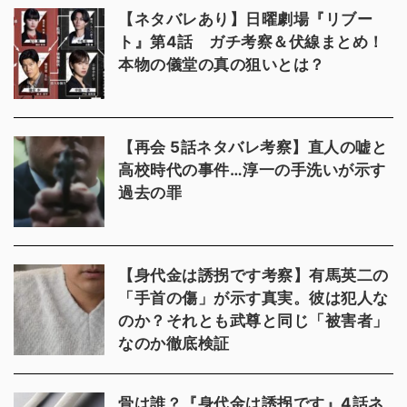
【ネタバレあり】日曜劇場『リブー
ト』第4話 ガチ考察＆伏線まとめ！
本物の儀堂の真の狙いとは？
【再会 5話ネタバレ考察】直人の嘘と
高校時代の事件…淳一の手洗いが示す
過去の罪
【身代金は誘拐です考察】有馬英二の
「手首の傷」が示す真実。彼は犯人な
のか？それとも武尊と同じ「被害者」
なのか徹底検証
骨は誰？『身代金は誘拐です』4話ネ