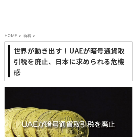
HOME
>
新着
>
世界が動き出す！UAEが暗号通貨取
引税を廃止、日本に求められる危機
感