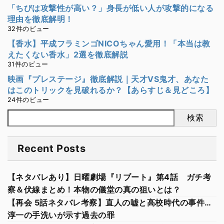
「ちびは攻撃性が高い？」身長が低い人が攻撃的になる
理由を徹底解明！
32件のビュー
【香水】平成フラミンゴNICOちゃん愛用！「本当は教
えたくない香水」2選を徹底解説
31件のビュー
映画『プレステージ』徹底解説｜天才VS鬼才、あなた
はこのトリックを見破れるか？【あらすじ＆見どころ】
24件のビュー
検索
Recent Posts
【ネタバレあり】日曜劇場『リブート』第4話 ガチ考
察＆伏線まとめ！本物の儀堂の真の狙いとは？
【再会 5話ネタバレ考察】直人の嘘と高校時代の事件…
淳一の手洗いが示す過去の罪