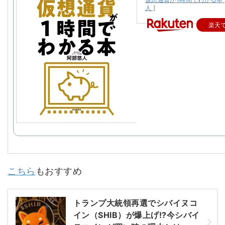
人 ]
楽天
こちら
もおすすめ
トランプ大統領再選でシバイヌコ
イン（SHIB）が爆上げ!?今シバイ