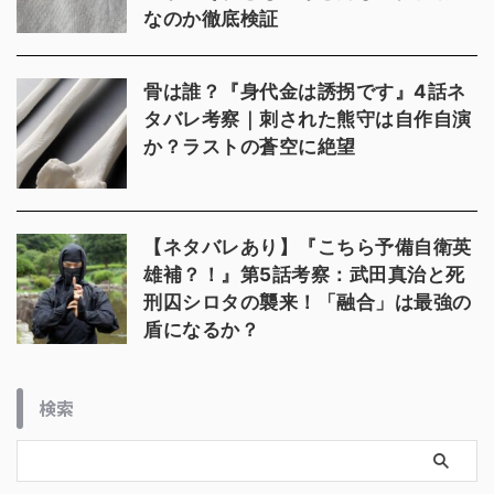
なのか徹底検証
骨は誰？『身代金は誘拐です』4話ネ
タバレ考察｜刺された熊守は自作自演
か？ラストの蒼空に絶望
【ネタバレあり】『こちら予備自衛英
雄補？！』第5話考察：武田真治と死
刑囚シロタの襲来！「融合」は最強の
盾になるか？
検索