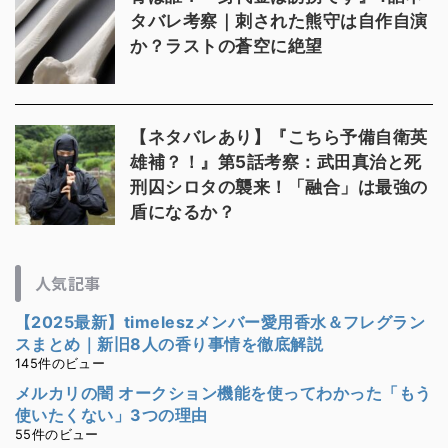
タバレ考察｜刺された熊守は自作自演
か？ラストの蒼空に絶望
【ネタバレあり】『こちら予備自衛英
雄補？！』第5話考察：武田真治と死
刑囚シロタの襲来！「融合」は最強の
盾になるか？
人気記事
【2025最新】timeleszメンバー愛用香水＆フレグラン
スまとめ｜新旧8人の香り事情を徹底解説
145件のビュー
メルカリの闇 オークション機能を使ってわかった「もう
使いたくない」3つの理由
55件のビュー