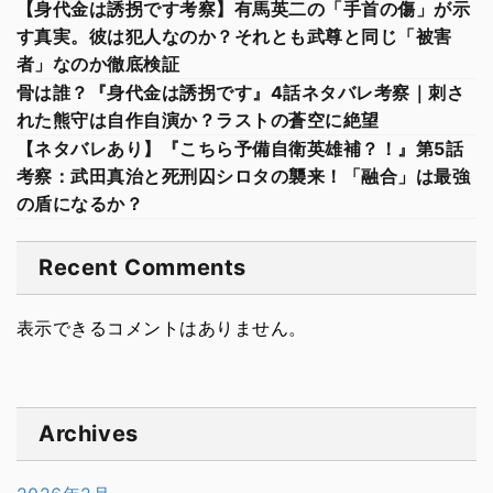
【身代金は誘拐です考察】有馬英二の「手首の傷」が示
す真実。彼は犯人なのか？それとも武尊と同じ「被害
者」なのか徹底検証
骨は誰？『身代金は誘拐です』4話ネタバレ考察｜刺さ
れた熊守は自作自演か？ラストの蒼空に絶望
【ネタバレあり】『こちら予備自衛英雄補？！』第5話
考察：武田真治と死刑囚シロタの襲来！「融合」は最強
の盾になるか？
Recent Comments
表示できるコメントはありません。
Archives