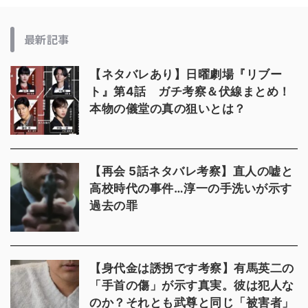
最新記事
【ネタバレあり】日曜劇場『リブー
ト』第4話 ガチ考察＆伏線まとめ！
本物の儀堂の真の狙いとは？
【再会 5話ネタバレ考察】直人の嘘と
高校時代の事件…淳一の手洗いが示す
過去の罪
【身代金は誘拐です考察】有馬英二の
「手首の傷」が示す真実。彼は犯人な
のか？それとも武尊と同じ「被害者」