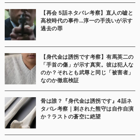
【再会 5話ネタバレ考察】直人の嘘と
高校時代の事件…淳一の手洗いが示す
過去の罪
【身代金は誘拐です考察】有馬英二の
「手首の傷」が示す真実。彼は犯人な
のか？それとも武尊と同じ「被害者」
なのか徹底検証
骨は誰？『身代金は誘拐です』4話ネ
タバレ考察｜刺された熊守は自作自演
か？ラストの蒼空に絶望