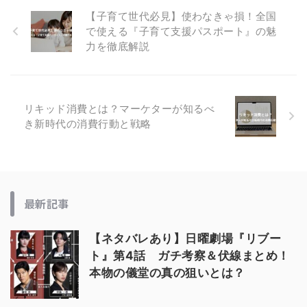
【子育て世代必見】使わなきゃ損！全国
で使える『子育て支援パスポート』の魅
力を徹底解説
リキッド消費とは？マーケターが知るべ
き新時代の消費行動と戦略
最新記事
【ネタバレあり】日曜劇場『リブー
ト』第4話 ガチ考察＆伏線まとめ！
本物の儀堂の真の狙いとは？