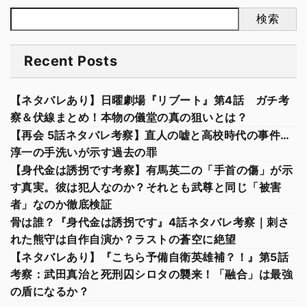
検索
Recent Posts
【ネタバレあり】日曜劇場『リブート』第4話 ガチ考
察＆伏線まとめ！本物の儀堂の真の狙いとは？
【再会 5話ネタバレ考察】直人の嘘と高校時代の事件…
淳一の手洗いが示す過去の罪
【身代金は誘拐です考察】有馬英二の「手首の傷」が示
す真実。彼は犯人なのか？それとも武尊と同じ「被害
者」なのか徹底検証
骨は誰？『身代金は誘拐です』4話ネタバレ考察｜刺さ
れた熊守は自作自演か？ラストの蒼空に絶望
【ネタバレあり】『こちら予備自衛英雄補？！』第5話
考察：武田真治と死刑囚シロタの襲来！「融合」は最強
の盾になるか？