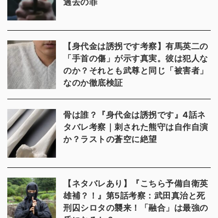
過去の罪
【身代金は誘拐です考察】有馬英二の
「手首の傷」が示す真実。彼は犯人な
のか？それとも武尊と同じ「被害者」
なのか徹底検証
骨は誰？『身代金は誘拐です』4話ネ
タバレ考察｜刺された熊守は自作自演
か？ラストの蒼空に絶望
【ネタバレあり】『こちら予備自衛英
雄補？！』第5話考察：武田真治と死
刑囚シロタの襲来！「融合」は最強の