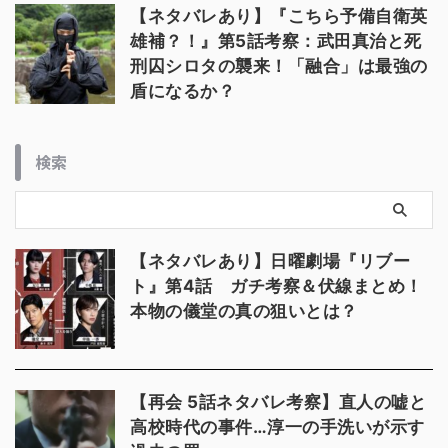
【ネタバレあり】『こちら予備自衛英
雄補？！』第5話考察：武田真治と死
刑囚シロタの襲来！「融合」は最強の
盾になるか？
検索
【ネタバレあり】日曜劇場『リブー
ト』第4話 ガチ考察＆伏線まとめ！
本物の儀堂の真の狙いとは？
【再会 5話ネタバレ考察】直人の嘘と
高校時代の事件…淳一の手洗いが示す