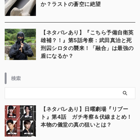
か？ラストの蒼空に絶望
【ネタバレあり】『こちら予備自衛英
雄補？！』第5話考察：武田真治と死
刑囚シロタの襲来！「融合」は最強の
盾になるか？
検索
【ネタバレあり】日曜劇場『リブー
ト』第4話 ガチ考察＆伏線まとめ！
本物の儀堂の真の狙いとは？