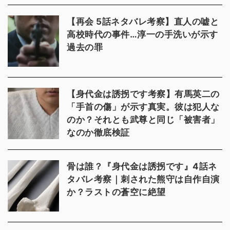
【再会 5話ネタバレ考察】直人の嘘と
高校時代の事件…淳一の手洗いが示す
過去の罪
【身代金は誘拐です考察】有馬英二の
「手首の傷」が示す真実。彼は犯人な
のか？それとも武尊と同じ「被害者」
なのか徹底検証
骨は誰？『身代金は誘拐です』4話ネ
タバレ考察｜刺された熊守は自作自演
か？ラストの蒼空に絶望