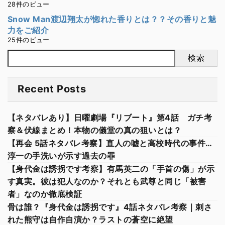
28件のビュー
Snow Man渡辺翔太が惚れた香りとは？？その香りと魅
力をご紹介
25件のビュー
検索
Recent Posts
【ネタバレあり】日曜劇場『リブート』第4話 ガチ考
察＆伏線まとめ！本物の儀堂の真の狙いとは？
【再会 5話ネタバレ考察】直人の嘘と高校時代の事件…
淳一の手洗いが示す過去の罪
【身代金は誘拐です考察】有馬英二の「手首の傷」が示
す真実。彼は犯人なのか？それとも武尊と同じ「被害
者」なのか徹底検証
骨は誰？『身代金は誘拐です』4話ネタバレ考察｜刺さ
れた熊守は自作自演か？ラストの蒼空に絶望