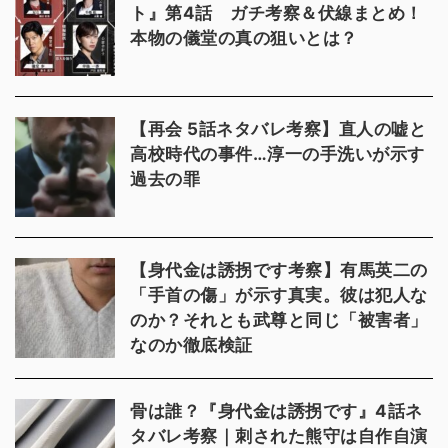
ト』第4話 ガチ考察＆伏線まとめ！
本物の儀堂の真の狙いとは？
【再会 5話ネタバレ考察】直人の嘘と
高校時代の事件…淳一の手洗いが示す
過去の罪
【身代金は誘拐です考察】有馬英二の
「手首の傷」が示す真実。彼は犯人な
のか？それとも武尊と同じ「被害者」
なのか徹底検証
骨は誰？『身代金は誘拐です』4話ネ
タバレ考察｜刺された熊守は自作自演