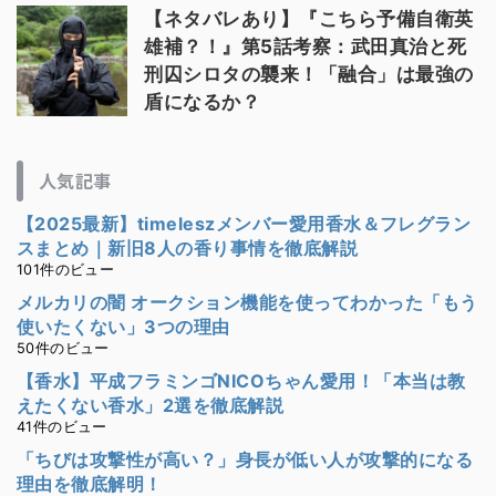
【ネタバレあり】『こちら予備自衛英
雄補？！』第5話考察：武田真治と死
刑囚シロタの襲来！「融合」は最強の
盾になるか？
人気記事
【2025最新】timeleszメンバー愛用香水＆フレグラン
スまとめ｜新旧8人の香り事情を徹底解説
101件のビュー
メルカリの闇 オークション機能を使ってわかった「もう
使いたくない」3つの理由
50件のビュー
【香水】平成フラミンゴNICOちゃん愛用！「本当は教
えたくない香水」2選を徹底解説
41件のビュー
「ちびは攻撃性が高い？」身長が低い人が攻撃的になる
理由を徹底解明！