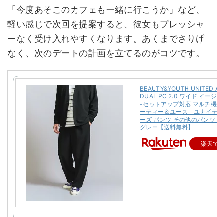
「今度あそこのカフェも一緒に行こうか」など、
軽い感じで次回を提案すると、彼女もプレッシャ
ーなく受け入れやすくなります。あくまでさりげ
なく、次のデートの計画を立てるのがコツです。
BEAUTY&YOUTH UNITED
DUAL PC 2.0 ワイド イ
-セットアップ対応 マルチ機
ーティー＆ユース ユナイ
ーズ パンツ その他のパンツ
グレー【送料無料】
楽天