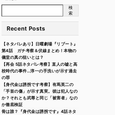
検
索
Recent Posts
【ネタバレあり】日曜劇場『リブート』
第4話 ガチ考察＆伏線まとめ！本物の
儀堂の真の狙いとは？
【再会 5話ネタバレ考察】直人の嘘と高
校時代の事件…淳一の手洗いが示す過去
の罪
【身代金は誘拐です考察】有馬英二の
「手首の傷」が示す真実。彼は犯人なの
か？それとも武尊と同じ「被害者」なの
か徹底検証
骨は誰？『身代金は誘拐です』4話ネタ