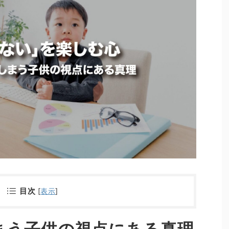
目次
[
表示
]