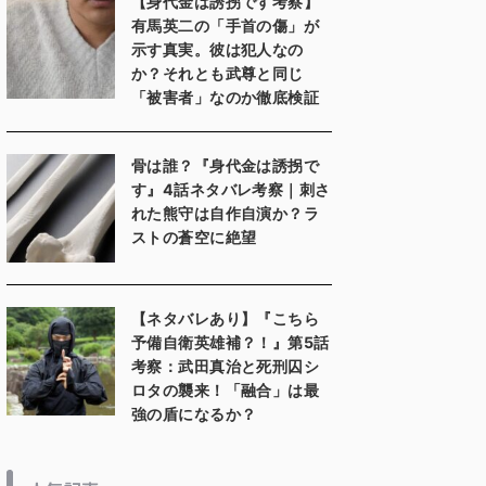
【身代金は誘拐です考察】
有馬英二の「手首の傷」が
示す真実。彼は犯人なの
か？それとも武尊と同じ
「被害者」なのか徹底検証
骨は誰？『身代金は誘拐で
す』4話ネタバレ考察｜刺さ
れた熊守は自作自演か？ラ
ストの蒼空に絶望
【ネタバレあり】『こちら
予備自衛英雄補？！』第5話
考察：武田真治と死刑囚シ
ロタの襲来！「融合」は最
強の盾になるか？