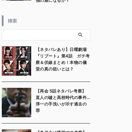
強の盾になるか？
検索
【ネタバレあり】日曜劇場
『リブート』第4話 ガチ考
察＆伏線まとめ！本物の儀
堂の真の狙いとは？
【再会 5話ネタバレ考察】
直人の嘘と高校時代の事件…
淳一の手洗いが示す過去の
罪