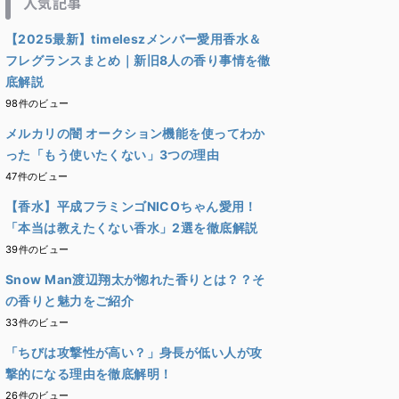
人気記事
【2025最新】timeleszメンバー愛用香水＆
フレグランスまとめ｜新旧8人の香り事情を徹
底解説
98件のビュー
メルカリの闇 オークション機能を使ってわか
った「もう使いたくない」3つの理由
47件のビュー
【香水】平成フラミンゴNICOちゃん愛用！
「本当は教えたくない香水」2選を徹底解説
39件のビュー
Snow Man渡辺翔太が惚れた香りとは？？そ
の香りと魅力をご紹介
33件のビュー
「ちびは攻撃性が高い？」身長が低い人が攻
撃的になる理由を徹底解明！
26件のビュー