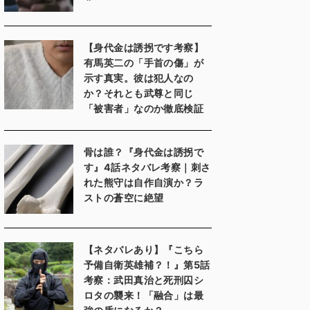
【身代金は誘拐です考察】
有馬英二の「手首の傷」が
示す真実。彼は犯人なの
か？それとも武尊と同じ
「被害者」なのか徹底検証
骨は誰？『身代金は誘拐で
す』4話ネタバレ考察｜刺さ
れた熊守は自作自演か？ラ
ストの蒼空に絶望
【ネタバレあり】『こちら
予備自衛英雄補？！』第5話
考察：武田真治と死刑囚シ
ロタの襲来！「融合」は最