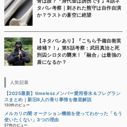
骨は誰？『身代金は誘拐です』4話ネ
タバレ考察｜刺された熊守は自作自演
か？ラストの蒼空に絶望
【ネタバレあり】『こちら予備自衛英
雄補？！』第5話考察：武田真治と死
刑囚シロタの襲来！「融合」は最強の
盾になるか？
人気記事
【2025最新】timeleszメンバー愛用香水＆フレグラン
スまとめ｜新旧8人の香り事情を徹底解説
130件のビュー
メルカリの闇 オークション機能を使ってわかった「もう
使いたくない」3つの理由
57件のビュー