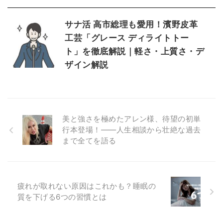
サナ活 高市総理も愛用！濱野皮革
工芸「グレース ディライトトー
ト」を徹底解説｜軽さ・上質さ・デ
ザイン解説
美と強さを極めたアレン様、待望の初単
行本登場！――人生相談から壮絶な過去
まで全てを語る
疲れが取れない原因はこれかも？睡眠の
質を下げる6つの習慣とは