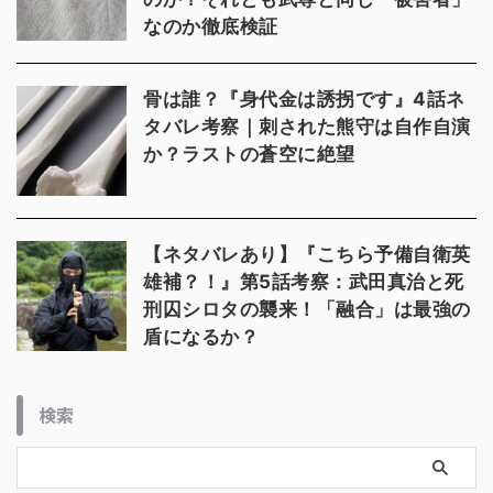
なのか徹底検証
骨は誰？『身代金は誘拐です』4話ネ
タバレ考察｜刺された熊守は自作自演
か？ラストの蒼空に絶望
【ネタバレあり】『こちら予備自衛英
雄補？！』第5話考察：武田真治と死
刑囚シロタの襲来！「融合」は最強の
盾になるか？
検索