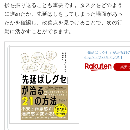
捗を振り返ることも重要です。タスクをどのよう
に進めたか、先延ばしをしてしまった場面があっ
たかを確認し、改善点を見つけることで、次の行
動に活かすことができます。
「先延ばしグセ」が治る21の方
イモン・ザハリアデス ]
楽天