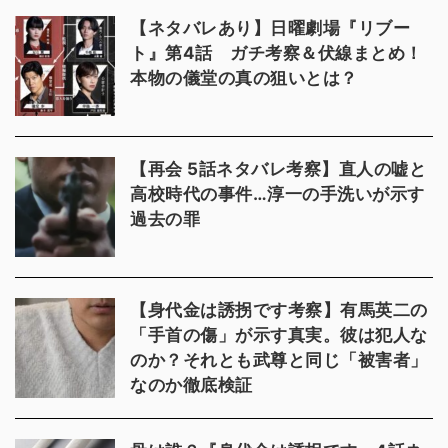
【ネタバレあり】日曜劇場『リブー
ト』第4話 ガチ考察＆伏線まとめ！
本物の儀堂の真の狙いとは？
【再会 5話ネタバレ考察】直人の嘘と
高校時代の事件…淳一の手洗いが示す
過去の罪
【身代金は誘拐です考察】有馬英二の
「手首の傷」が示す真実。彼は犯人な
のか？それとも武尊と同じ「被害者」
なのか徹底検証