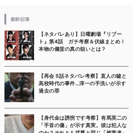
最新記事
【ネタバレあり】日曜劇場『リブー
ト』第4話 ガチ考察＆伏線まとめ！
本物の儀堂の真の狙いとは？
【再会 5話ネタバレ考察】直人の嘘と
高校時代の事件…淳一の手洗いが示す
過去の罪
【身代金は誘拐です考察】有馬英二の
「手首の傷」が示す真実。彼は犯人な
のか？それとも武尊と同じ「被害者」