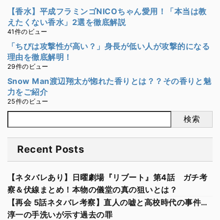
【香水】平成フラミンゴNICOちゃん愛用！「本当は教
えたくない香水」2選を徹底解説
41件のビュー
「ちびは攻撃性が高い？」身長が低い人が攻撃的になる
理由を徹底解明！
29件のビュー
Snow Man渡辺翔太が惚れた香りとは？？その香りと魅
力をご紹介
25件のビュー
検索
Recent Posts
【ネタバレあり】日曜劇場『リブート』第4話 ガチ考
察＆伏線まとめ！本物の儀堂の真の狙いとは？
【再会 5話ネタバレ考察】直人の嘘と高校時代の事件…
淳一の手洗いが示す過去の罪