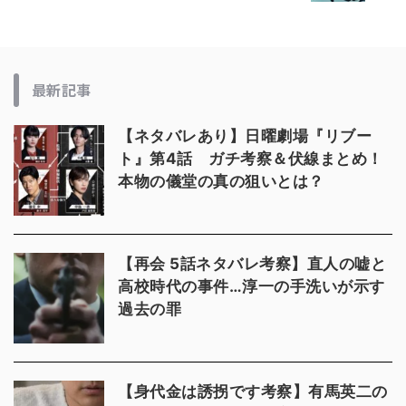
最新記事
【ネタバレあり】日曜劇場『リブー
ト』第4話 ガチ考察＆伏線まとめ！
本物の儀堂の真の狙いとは？
【再会 5話ネタバレ考察】直人の嘘と
高校時代の事件…淳一の手洗いが示す
過去の罪
【身代金は誘拐です考察】有馬英二の