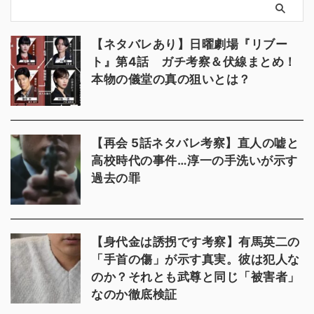
【ネタバレあり】日曜劇場『リブー
ト』第4話 ガチ考察＆伏線まとめ！
本物の儀堂の真の狙いとは？
【再会 5話ネタバレ考察】直人の嘘と
高校時代の事件…淳一の手洗いが示す
過去の罪
【身代金は誘拐です考察】有馬英二の
「手首の傷」が示す真実。彼は犯人な
のか？それとも武尊と同じ「被害者」
なのか徹底検証