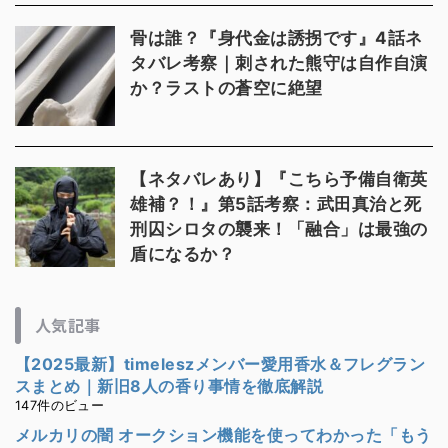
骨は誰？『身代金は誘拐です』4話ネ
タバレ考察｜刺された熊守は自作自演
か？ラストの蒼空に絶望
【ネタバレあり】『こちら予備自衛英
雄補？！』第5話考察：武田真治と死
刑囚シロタの襲来！「融合」は最強の
盾になるか？
人気記事
【2025最新】timeleszメンバー愛用香水＆フレグラン
スまとめ｜新旧8人の香り事情を徹底解説
147件のビュー
メルカリの闇 オークション機能を使ってわかった「もう