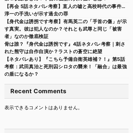
【再会 5話ネタバレ考察】直人の嘘と高校時代の事件…
淳一の手洗いが示す過去の罪
【身代金は誘拐です考察】有馬英二の「手首の傷」が示
す真実。彼は犯人なのか？それとも武尊と同じ「被害
者」なのか徹底検証
骨は誰？『身代金は誘拐です』4話ネタバレ考察｜刺さ
れた熊守は自作自演か？ラストの蒼空に絶望
【ネタバレあり】『こちら予備自衛英雄補？！』第5話
考察：武田真治と死刑囚シロタの襲来！「融合」は最強
の盾になるか？
Recent Comments
表示できるコメントはありません。