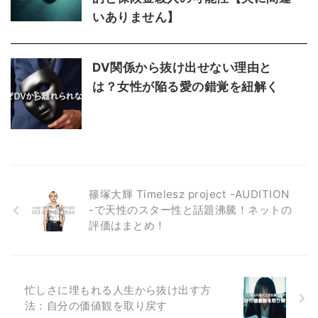
いありません】
DV関係から抜け出せない理由と
は？女性が陥る愛の錯覚を紐解く
篠塚大輝 Timelesz project -AUDITION
-で天性のスター性と話題沸騰！ネットの
評価はまとめ！
忙しさに埋もれる人生から抜け出す方
法：自分の価値観を取り戻す