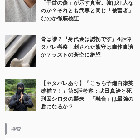
「手首の傷」が示す真実。彼は犯人な
のか？それとも武尊と同じ「被害者」
なのか徹底検証
骨は誰？『身代金は誘拐です』4話ネ
タバレ考察｜刺された熊守は自作自演
か？ラストの蒼空に絶望
【ネタバレあり】『こちら予備自衛英
雄補？！』第5話考察：武田真治と死
刑囚シロタの襲来！「融合」は最強の
盾になるか？
検索