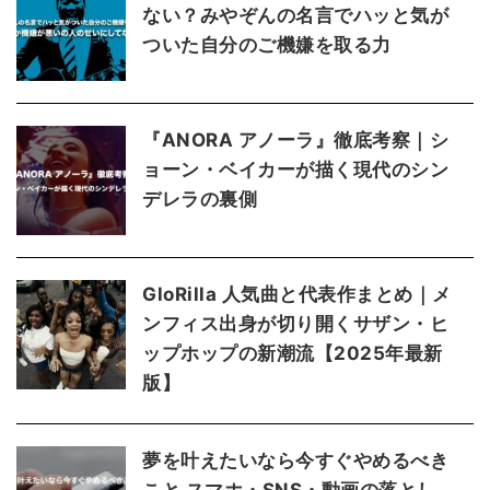
ない？みやぞんの名言でハッと気が
ついた自分のご機嫌を取る力
『ANORA アノーラ』徹底考察｜シ
ョーン・ベイカーが描く現代のシン
デレラの裏側
GloRilla 人気曲と代表作まとめ｜メ
ンフィス出身が切り開くサザン・ヒ
ップホップの新潮流【2025年最新
版】
夢を叶えたいなら今すぐやめるべき
こと スマホ・SNS・動画の落とし