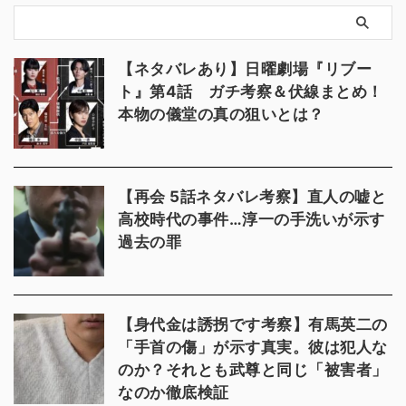
【ネタバレあり】日曜劇場『リブー
ト』第4話 ガチ考察＆伏線まとめ！
本物の儀堂の真の狙いとは？
【再会 5話ネタバレ考察】直人の嘘と
高校時代の事件…淳一の手洗いが示す
過去の罪
【身代金は誘拐です考察】有馬英二の
「手首の傷」が示す真実。彼は犯人な
のか？それとも武尊と同じ「被害者」
なのか徹底検証