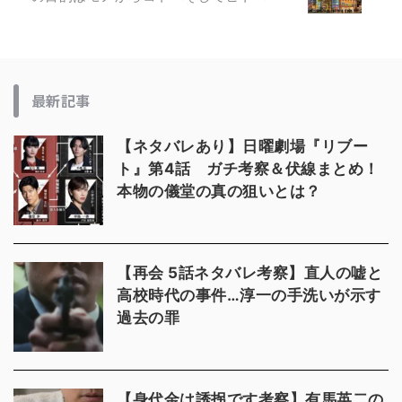
最新記事
【ネタバレあり】日曜劇場『リブー
ト』第4話 ガチ考察＆伏線まとめ！
本物の儀堂の真の狙いとは？
【再会 5話ネタバレ考察】直人の嘘と
高校時代の事件…淳一の手洗いが示す
過去の罪
【身代金は誘拐です考察】有馬英二の