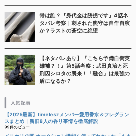
骨は誰？『身代金は誘拐です』4話ネ
タバレ考察｜刺された熊守は自作自演
か？ラストの蒼空に絶望
【ネタバレあり】『こちら予備自衛英
雄補？！』第5話考察：武田真治と死
刑囚シロタの襲来！「融合」は最強の
盾になるか？
人気記事
【2025最新】timeleszメンバー愛用香水＆フレグラン
スまとめ｜新旧8人の香り事情を徹底解説
99件のビュー
メルカリの闇 オークション機能を使ってわかった「もう