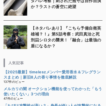
タバレ考察｜刺された熊守は自作自演
か？ラストの蒼空に絶望
【ネタバレあり】『こちら予備自衛英
雄補？！』第5話考察：武田真治と死
刑囚シロタの襲来！「融合」は最強の
盾になるか？
人気記事
【2025最新】timeleszメンバー愛用香水＆フレグラン
スまとめ｜新旧8人の香り事情を徹底解説
137件のビュー
メルカリの闇 オークション機能を使ってわかった「もう
使いたくない」3つの理由
47件のビュー
「ちびは攻撃性が高い？」身長が低い人が攻撃的になる