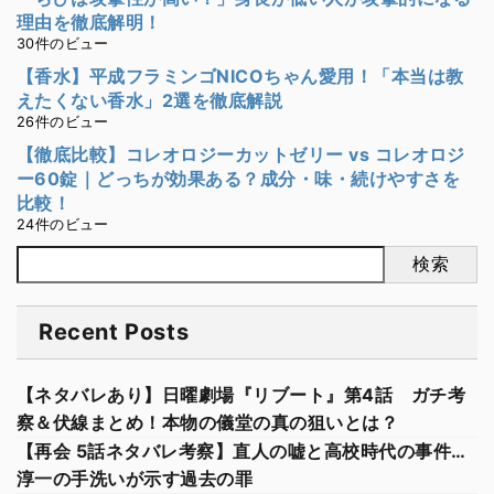
理由を徹底解明！
30件のビュー
【香水】平成フラミンゴNICOちゃん愛用！「本当は教
えたくない香水」2選を徹底解説
26件のビュー
【徹底比較】コレオロジーカットゼリー vs コレオロジ
ー60錠｜どっちが効果ある？成分・味・続けやすさを
比較！
24件のビュー
検索
Recent Posts
【ネタバレあり】日曜劇場『リブート』第4話 ガチ考
察＆伏線まとめ！本物の儀堂の真の狙いとは？
【再会 5話ネタバレ考察】直人の嘘と高校時代の事件…
淳一の手洗いが示す過去の罪