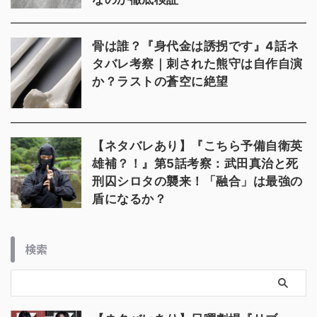
骨は誰？『身代金は誘拐です』4話ネ
タバレ考察｜刺された熊守は自作自演
か？ラストの蒼空に絶望
【ネタバレあり】『こちら予備自衛英
雄補？！』第5話考察：武田真治と死
刑囚シロタの襲来！「融合」は最強の
盾になるか？
検索