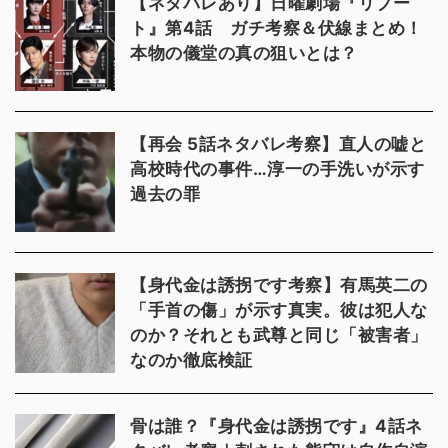
【ネタバレあり】日曜劇場『リブー
ト』第4話 ガチ考察＆伏線まとめ！
本物の儀堂の真の狙いとは？
【再会 5話ネタバレ考察】直人の嘘と
高校時代の事件…淳一の手洗いが示す
過去の罪
【身代金は誘拐です考察】有馬英二の
「手首の傷」が示す真実。彼は犯人な
のか？それとも武尊と同じ「被害者」
なのか徹底検証
骨は誰？『身代金は誘拐です』4話ネ