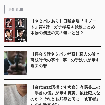
最新記事
【ネタバレあり】日曜劇場『リブー
ト』第4話 ガチ考察＆伏線まとめ！
本物の儀堂の真の狙いとは？
【再会 5話ネタバレ考察】直人の嘘と
高校時代の事件…淳一の手洗いが示す
過去の罪
【身代金は誘拐です考察】有馬英二の
「手首の傷」が示す真実。彼は犯人な
のか？それとも武尊と同じ「被害者」
なのか徹底検証