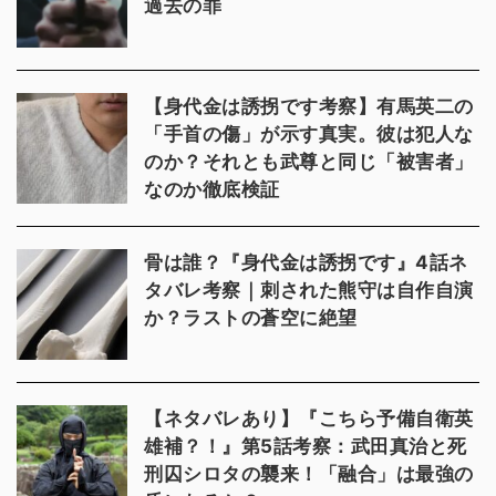
過去の罪
【身代金は誘拐です考察】有馬英二の
「手首の傷」が示す真実。彼は犯人な
のか？それとも武尊と同じ「被害者」
なのか徹底検証
骨は誰？『身代金は誘拐です』4話ネ
タバレ考察｜刺された熊守は自作自演
か？ラストの蒼空に絶望
【ネタバレあり】『こちら予備自衛英
雄補？！』第5話考察：武田真治と死
刑囚シロタの襲来！「融合」は最強の