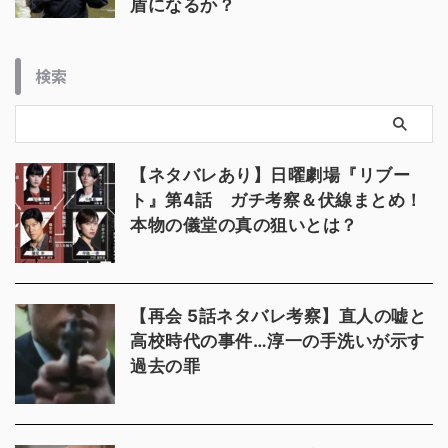
盾になるか？
検索
【ネタバレあり】日曜劇場『リブー
ト』第4話 ガチ考察＆伏線まとめ！
本物の儀堂の真の狙いとは？
【再会 5話ネタバレ考察】直人の嘘と
高校時代の事件…淳一の手洗いが示す
過去の罪