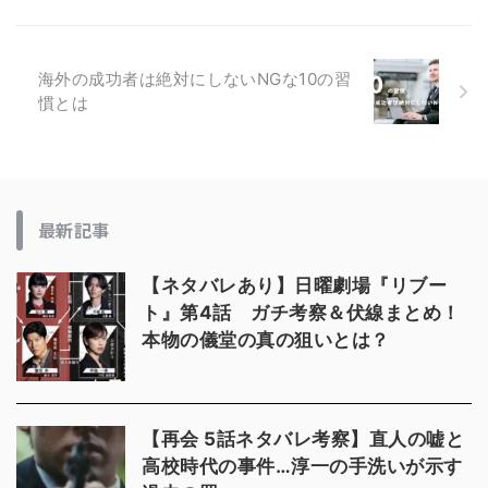
海外の成功者は絶対にしないNGな10の習
慣とは
最新記事
【ネタバレあり】日曜劇場『リブー
ト』第4話 ガチ考察＆伏線まとめ！
本物の儀堂の真の狙いとは？
【再会 5話ネタバレ考察】直人の嘘と
高校時代の事件…淳一の手洗いが示す