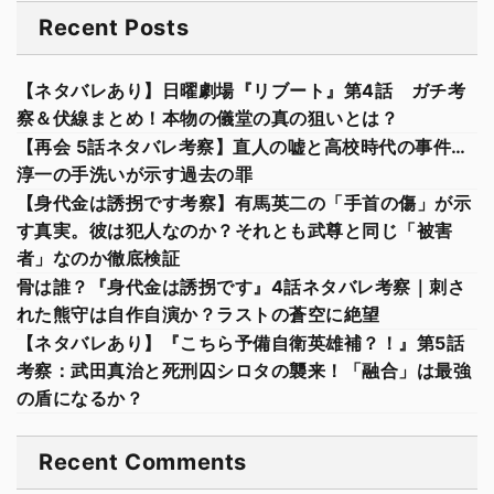
Recent Posts
【ネタバレあり】日曜劇場『リブート』第4話 ガチ考
察＆伏線まとめ！本物の儀堂の真の狙いとは？
【再会 5話ネタバレ考察】直人の嘘と高校時代の事件…
淳一の手洗いが示す過去の罪
【身代金は誘拐です考察】有馬英二の「手首の傷」が示
す真実。彼は犯人なのか？それとも武尊と同じ「被害
者」なのか徹底検証
骨は誰？『身代金は誘拐です』4話ネタバレ考察｜刺さ
れた熊守は自作自演か？ラストの蒼空に絶望
【ネタバレあり】『こちら予備自衛英雄補？！』第5話
考察：武田真治と死刑囚シロタの襲来！「融合」は最強
の盾になるか？
Recent Comments