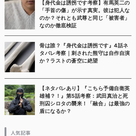
【身代金は誘拐です考察】有馬英二の
「手首の傷」が示す真実。彼は犯人な
のか？それとも武尊と同じ「被害者」
なのか徹底検証
骨は誰？『身代金は誘拐です』4話ネ
タバレ考察｜刺された熊守は自作自演
か？ラストの蒼空に絶望
【ネタバレあり】『こちら予備自衛英
雄補？！』第5話考察：武田真治と死
刑囚シロタの襲来！「融合」は最強の
盾になるか？
人気記事