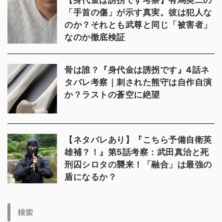
【身代金は誘拐です考察】有馬英二の
「手首の傷」が示す真実。彼は犯人な
のか？それとも武尊と同じ「被害者」
なのか徹底検証
骨は誰？『身代金は誘拐です』4話ネ
タバレ考察｜刺された熊守は自作自演
か？ラストの蒼空に絶望
【ネタバレあり】『こちら予備自衛英
雄補？！』第5話考察：武田真治と死
刑囚シロタの襲来！「融合」は最強の
盾になるか？
検索