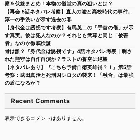
察＆伏線まとめ！本物の儀堂の真の狙いとは？
【再会 5話ネタバレ考察】直人の嘘と高校時代の事件…
淳一の手洗いが示す過去の罪
【身代金は誘拐です考察】有馬英二の「手首の傷」が示
す真実。彼は犯人なのか？それとも武尊と同じ「被害
者」なのか徹底検証
骨は誰？『身代金は誘拐です』4話ネタバレ考察｜刺さ
れた熊守は自作自演か？ラストの蒼空に絶望
【ネタバレあり】『こちら予備自衛英雄補？！』第5話
考察：武田真治と死刑囚シロタの襲来！「融合」は最強
の盾になるか？
Recent Comments
表示できるコメントはありません。