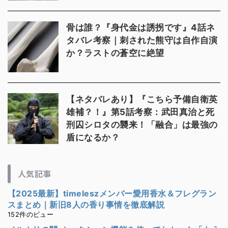
骨は誰？『身代金は誘拐です』4話ネ
タバレ考察｜刺された熊守は自作自演
か？ラストの蒼空に絶望
【ネタバレあり】『こちら予備自衛英
雄補？！』第5話考察：武田真治と死
刑囚シロタの襲来！「融合」は最強の
盾になるか？
人気記事
【2025最新】timeleszメンバー愛用香水＆フレグラン
スまとめ｜新旧8人の香り事情を徹底解説
152件のビュー