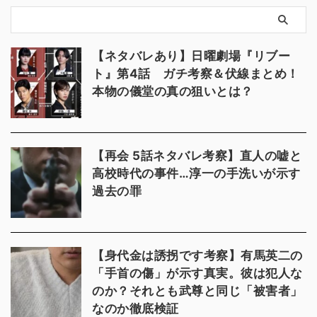
【ネタバレあり】日曜劇場『リブー
ト』第4話 ガチ考察＆伏線まとめ！
本物の儀堂の真の狙いとは？
【再会 5話ネタバレ考察】直人の嘘と
高校時代の事件…淳一の手洗いが示す
過去の罪
【身代金は誘拐です考察】有馬英二の
「手首の傷」が示す真実。彼は犯人な
のか？それとも武尊と同じ「被害者」
なのか徹底検証