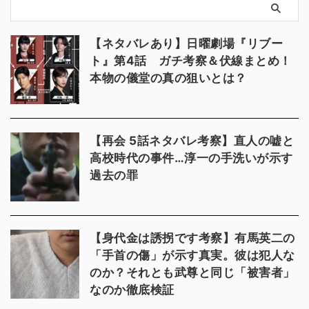
【ネタバレあり】日曜劇場『リブー
ト』第4話 ガチ考察＆伏線まとめ！
本物の儀堂の真の狙いとは？
【再会 5話ネタバレ考察】直人の嘘と
高校時代の事件…淳一の手洗いが示す
過去の罪
【身代金は誘拐です考察】有馬英二の
「手首の傷」が示す真実。彼は犯人な
のか？それとも武尊と同じ「被害者」
なのか徹底検証