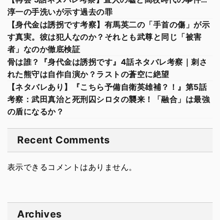
淳一の手洗いが示す過去の罪
【身代金は誘拐です考察】有馬英二の「手首の傷」が示
す真実。彼は犯人なのか？それとも武尊と同じ「被害
者」なのか徹底検証
骨は誰？『身代金は誘拐です』4話ネタバレ考察｜刺さ
れた熊守は自作自演か？ラストの蒼空に絶望
【ネタバレあり】『こちら予備自衛英雄補？！』第5話
考察：武田真治と死刑囚シロタの襲来！「融合」は最強
の盾になるか？
Recent Comments
表示できるコメントはありません。
Archives