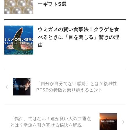
ーギフト5選
ウミガメの賢い食事法！クラゲを食
べるときに「目を閉じる」驚きの理
由
「自分が自分でない感覚」とは？複雑性
PTSDの特徴と乗り越えるヒント
「偶然」ではない！運が良い人の共通点
とは？幸運を引き寄せる秘訣を解説