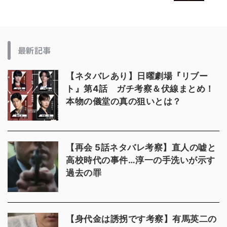
最新記事
【ネタバレあり】日曜劇場『リブー
ト』第4話 ガチ考察＆伏線まとめ！
本物の儀堂の真の狙いとは？
【再会 5話ネタバレ考察】直人の嘘と
高校時代の事件…淳一の手洗いが示す
過去の罪
【身代金は誘拐です考察】有馬英二の