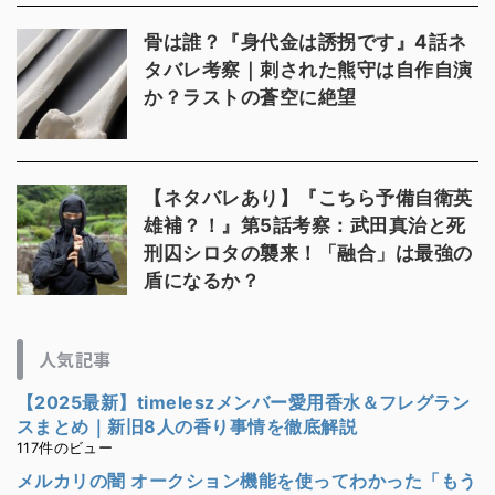
骨は誰？『身代金は誘拐です』4話ネ
タバレ考察｜刺された熊守は自作自演
か？ラストの蒼空に絶望
【ネタバレあり】『こちら予備自衛英
雄補？！』第5話考察：武田真治と死
刑囚シロタの襲来！「融合」は最強の
盾になるか？
人気記事
【2025最新】timeleszメンバー愛用香水＆フレグラン
スまとめ｜新旧8人の香り事情を徹底解説
117件のビュー
メルカリの闇 オークション機能を使ってわかった「もう