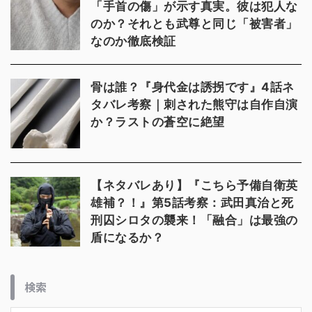
「手首の傷」が示す真実。彼は犯人な
のか？それとも武尊と同じ「被害者」
なのか徹底検証
骨は誰？『身代金は誘拐です』4話ネ
タバレ考察｜刺された熊守は自作自演
か？ラストの蒼空に絶望
【ネタバレあり】『こちら予備自衛英
雄補？！』第5話考察：武田真治と死
刑囚シロタの襲来！「融合」は最強の
盾になるか？
検索