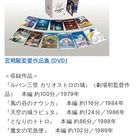
宮﨑駿監督作品集 [DVD]
＜収録作品＞
『ルパン三世 カリオストロの城』（劇場初監督作
品） 本編 約100分／1979年
『風の谷のナウシカ』 本編 約116分／1984年
『天空の城ラピュタ』 本編 約124分／1986年
『となりのトトロ』 本編 約86分／1988年
『魔女の宅急便』 本編 約102分／1989年