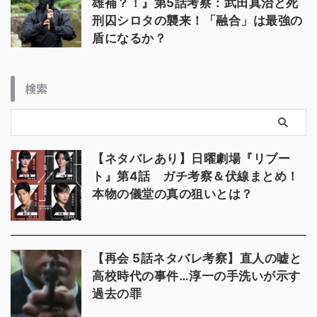
雄補？！』第5話考察：武田真治と死
刑囚シロタの襲来！「融合」は最強の
盾になるか？
検索
【ネタバレあり】日曜劇場『リブー
ト』第4話 ガチ考察＆伏線まとめ！
本物の儀堂の真の狙いとは？
【再会 5話ネタバレ考察】直人の嘘と
高校時代の事件…淳一の手洗いが示す
過去の罪