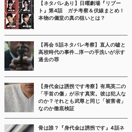
【ネタバレあり】日曜劇場『リブー
ト』第4話 ガチ考察＆伏線まとめ！
本物の儀堂の真の狙いとは？
【再会 5話ネタバレ考察】直人の嘘と
高校時代の事件…淳一の手洗いが示す
過去の罪
【身代金は誘拐です考察】有馬英二の
「手首の傷」が示す真実。彼は犯人な
のか？それとも武尊と同じ「被害者」
なのか徹底検証
骨は誰？『身代金は誘拐です』4話ネ