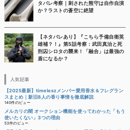
タバレ考察｜刺された熊守は自作自演
か？ラストの蒼空に絶望
【ネタバレあり】『こちら予備自衛英
雄補？！』第5話考察：武田真治と死
刑囚シロタの襲来！「融合」は最強の
盾になるか？
人気記事
【2025最新】timeleszメンバー愛用香水＆フレグラン
スまとめ｜新旧8人の香り事情を徹底解説
140件のビュー
メルカリの闇 オークション機能を使ってわかった「もう
使いたくない」3つの理由
53件のビュー