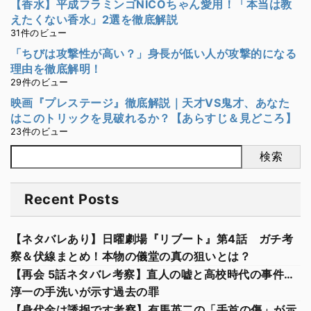
【香水】平成フラミンゴNICOちゃん愛用！「本当は教
えたくない香水」2選を徹底解説
31件のビュー
「ちびは攻撃性が高い？」身長が低い人が攻撃的になる
理由を徹底解明！
29件のビュー
映画『プレステージ』徹底解説｜天才VS鬼才、あなた
はこのトリックを見破れるか？【あらすじ＆見どころ】
23件のビュー
検索
Recent Posts
【ネタバレあり】日曜劇場『リブート』第4話 ガチ考
察＆伏線まとめ！本物の儀堂の真の狙いとは？
【再会 5話ネタバレ考察】直人の嘘と高校時代の事件…
淳一の手洗いが示す過去の罪
【身代金は誘拐です考察】有馬英二の「手首の傷」が示