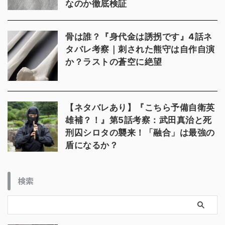
なのか徹底検証
骨は誰？『身代金は誘拐です』4話ネ
タバレ考察｜刺された熊守は自作自演
か？ラストの蒼空に絶望
【ネタバレあり】『こちら予備自衛英
雄補？！』第5話考察：武田真治と死
刑囚シロタの襲来！「融合」は最強の
盾になるか？
検索