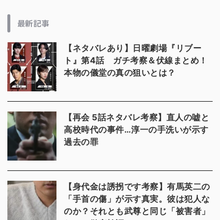
最新記事
【ネタバレあり】日曜劇場『リブー
ト』第4話 ガチ考察＆伏線まとめ！
本物の儀堂の真の狙いとは？
【再会 5話ネタバレ考察】直人の嘘と
高校時代の事件…淳一の手洗いが示す
過去の罪
【身代金は誘拐です考察】有馬英二の
「手首の傷」が示す真実。彼は犯人な
のか？それとも武尊と同じ「被害者」