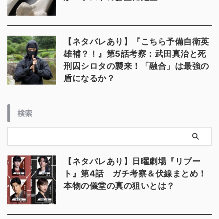
【ネタバレあり】『こちら予備自衛英
雄補？！』第5話考察：武田真治と死
刑囚シロタの襲来！「融合」は最強の
盾になるか？
検索
【ネタバレあり】日曜劇場『リブー
ト』第4話 ガチ考察＆伏線まとめ！
本物の儀堂の真の狙いとは？