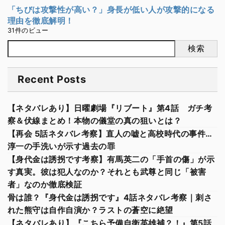
「ちびは攻撃性が高い？」身長が低い人が攻撃的になる
理由を徹底解明！
31件のビュー
検索
Recent Posts
【ネタバレあり】日曜劇場『リブート』第4話 ガチ考
察＆伏線まとめ！本物の儀堂の真の狙いとは？
【再会 5話ネタバレ考察】直人の嘘と高校時代の事件…
淳一の手洗いが示す過去の罪
【身代金は誘拐です考察】有馬英二の「手首の傷」が示
す真実。彼は犯人なのか？それとも武尊と同じ「被害
者」なのか徹底検証
骨は誰？『身代金は誘拐です』4話ネタバレ考察｜刺さ
れた熊守は自作自演か？ラストの蒼空に絶望
【ネタバレあり】『こちら予備自衛英雄補？！』第5話