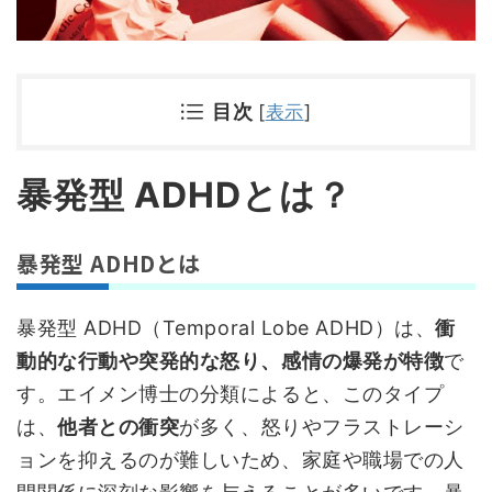
目次
[
表示
]
暴発型 ADHDとは？
暴発型 ADHDとは
暴発型 ADHD（Temporal Lobe ADHD）は、
衝
動的な行動や突発的な怒り、感情の爆発が特徴
で
す。エイメン博士の分類によると、このタイプ
は、
他者との衝突
が多く、怒りやフラストレーシ
ョンを抑えるのが難しいため、家庭や職場での人