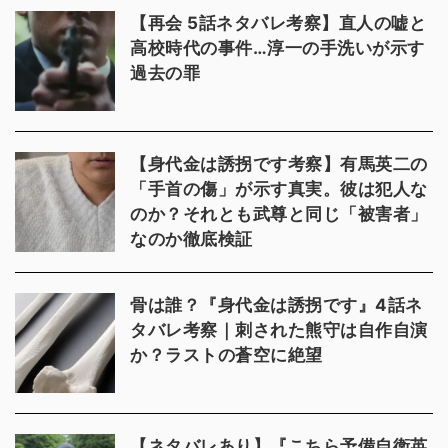
【再会 5話ネタバレ考察】直人の嘘と
高校時代の事件…淳一の手洗いが示す
過去の罪
【身代金は誘拐です考察】有馬英二の
「手首の傷」が示す真実。彼は犯人な
のか？それとも武尊と同じ「被害者」
なのか徹底検証
骨は誰？『身代金は誘拐です』4話ネ
タバレ考察｜刺された熊守は自作自演
か？ラストの蒼空に絶望
【ネタバレあり】『こちら予備自衛英