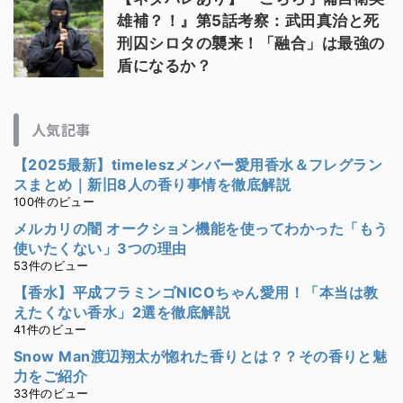
雄補？！』第5話考察：武田真治と死
刑囚シロタの襲来！「融合」は最強の
盾になるか？
人気記事
【2025最新】timeleszメンバー愛用香水＆フレグラン
スまとめ｜新旧8人の香り事情を徹底解説
100件のビュー
メルカリの闇 オークション機能を使ってわかった「もう
使いたくない」3つの理由
53件のビュー
【香水】平成フラミンゴNICOちゃん愛用！「本当は教
えたくない香水」2選を徹底解説
41件のビュー
Snow Man渡辺翔太が惚れた香りとは？？その香りと魅
力をご紹介
33件のビュー