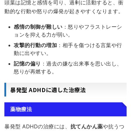
頭葉は記憶と感情を司り、過剰に活動すると、衝
動的な行動や怒りの爆発が起きやすくなります。
感情の制御が難しい
：怒りやフラストレーシ
ョンを抑える力が弱い。
攻撃的行動の増加
：相手を傷つける言葉や行
動に出やすい。
記憶の偏り
：過去の嫌な出来事を思い出し、
怒りが再燃する。
暴発型 ADHDに適した治療法
薬物療法
暴発型 ADHDの治療には、
抗てんかん薬
や抗うつ