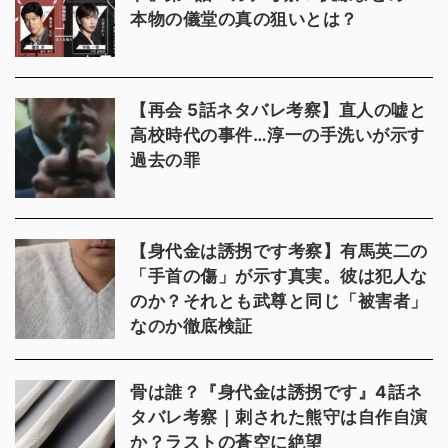
本物の儀堂の真の狙いとは？
【再会 5話ネタバレ考察】直人の嘘と
高校時代の事件…淳一の手洗いが示す
過去の罪
【身代金は誘拐です考察】有馬英二の
「手首の傷」が示す真実。彼は犯人な
のか？それとも武尊と同じ「被害者」
なのか徹底検証
骨は誰？『身代金は誘拐です』4話ネ
タバレ考察｜刺された熊守は自作自演
か？ラストの蒼空に絶望